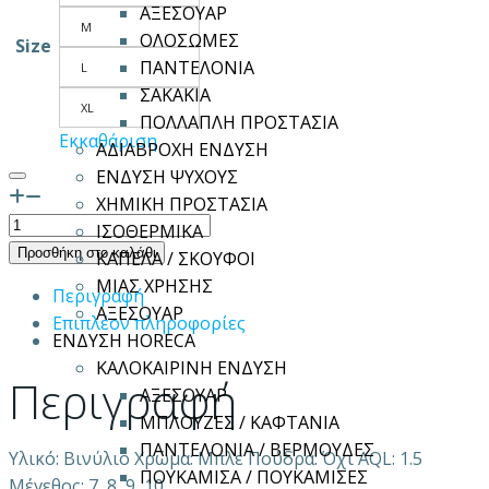
ΑΞΕΣΟΥΑΡ
M
ΟΛΟΣΩΜΕΣ
Size
ΠΑΝΤΕΛΟΝΙΑ
L
ΣΑΚΑΚΙΑ
XL
ΠΟΛΛΑΠΛΗ ΠΡΟΣΤΑΣΙΑ
Εκκαθάριση
ΑΔΙΑΒΡΟΧΗ ΕΝΔΥΣΗ
ΕΝΔΥΣΗ ΨΥΧΟΥΣ
ΧΗΜΙΚΗ ΠΡΟΣΤΑΣΙΑ
Γάντια
ΙΣΟΘΕΡΜΙΚΑ
μιας
Προσθήκη στο καλάθι
ΚΑΠΕΛΑ / ΣΚΟΥΦΟΙ
χρήσης
ΜΙΑΣ ΧΡΗΣΗΣ
Περιγραφή
VINYL
ΑΞΕΣΟΥΑΡ
Επιπλέον πληροφορίες
BLUE
ΕΝΔΥΣΗ HORECA
PF
ΚΑΛΟΚΑΙΡΙΝΗ ΕΝΔΥΣΗ
Περιγραφή
ποσότητα
ΑΞΕΣΟΥΑΡ
ΜΠΛΟΥΖΕΣ / ΚΑΦΤΑΝΙΑ
ΠΑΝΤΕΛΟΝΙΑ / ΒΕΡΜΟΥΔΕΣ
Υλικό: Βινύλιο Χρώμα: Μπλε Πούδρα: Όχι AQL: 1.5
ΠΟΥΚΑΜΙΣΑ / ΠΟΥΚΑΜΙΣΕΣ
Μέγεθος: 7, 8, 9, 10