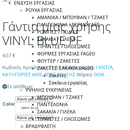
ΕΝΔΥΣΗ ΕΡΓΑΣΙΑΣ
ΡΟΥΧΑ ΕΡΓΑΣΙΑΣ
ΑΜΑΝΙΚΑ / ΜΠΟΥΦΑΝ / ΤΖΑΚΕΤ
Γάντια μιας χρήσης
ΠΑΝΤΕΛΟΝΙΑ / ΒΕΡΜΟΥΔΕΣ
ΡΟΜΠΕΣ / ΠΟΔΙΕΣ
VINYL BLUE PF
ΣΑΚΑΚΙΑ / ΓΙΛΕΚΑ
ΤΙΡΑΝΤΕΣ / ΟΛΟΣΩΜΕΣ
ΦΟΡΜΕΣ ΕΡΓΑΣΙΑΣ FAGEO
4,57
€
ΦΟΥΤΕΡ / ΖΑΚΕΤΕΣ
Κωδικός προϊόντος:
21-21-68
Κατηγορίες:
ΓΑΝΤΙΑ
,
ΖΑΚΕΤΕΣ-ΣΑΚΑΚΙΑ FAGEO
ΚΑΤΗΓΟΡΙΕΣ WEB
,
ΜΙΑΣ ΧΡΗΣΗΣ
Μάρκα:
OEM
Ζακέτες
Σακάκια εργασίας
Σε απόθεμα
ΥΨΗΛΗΣ ΕΥΚΡΙΝΕΙΑΣ
ΜΠΟΥΦΑΝ / ΤΖΑΚΕΤ
Color
ΠΑΝΤΕΛΟΝΙΑ
NAVY BLUE
ΣΑΚΑΚΙΑ / ΓΙΛΕΚΑ
ΤΙΡΑΝΤΕΣ / ΟΛΟΣΩΜΕΣ
ΒΡΑΔΥΦΛΕΓΗ
S