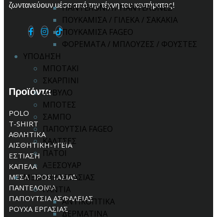
ζωντανεύουν μέσα από την τέχνη του κεντήματος!
ΠΑΝΤΕΛΟΝΙΑ / ΠΑΝΤΕΛΟΝΕΣ
ΠΟΥΚΑΜΙΣΑ / ΓΙΛΕΚΑ / ΣΑΚΑΚΙΑ
ΠΟΥΚΑΜΙΣΑ FAGEO
ΦΟΡΕΜΑΤΑ / ΜΠΛΟΥΖΕΣ / ΦΟΥΣΤΕΣ
ΥΠΟΔΗΣΗ
ΜΠΟΤΑΚΙ
ΣΚΑΡΠΙΝΙ
Προϊόντα
ΑΡΒΥΛΟ
ΜΠΟΤΕΣ
POLO
ΣΑΜΠΟ
T-SHIRT
ΠΑΠΟΥΤΣΙΑ FAGEO
ΑΘΛΗΤΙΚΑ
ΚΑΛΤΣΕΣ
ΑΙΣΘΗΤΙΚΗ-ΥΓΕΙΑ
ΠΑΤΟΙ
ΕΣΤΙΑΣΗ
ΑΞΕΣΟΥΑΡ
ΚΑΠΕΛΑ
ΜΕΣΑ ΠΡΟΣΤΑΣΙΑΣ
ΜΕΣΑ ΠΡΟΣΤΑΣΙΑΣ
ΠΑΝΤΕΛΟΝΙΑ
ΓΑΝΤΙΑ
ΠΑΠΟΥΤΣΙΑ ΑΣΦΑΛΕΙΑΣ
ΑΝΤΙΚΟΠΤΙΚΑ
ΡΟΥΧΑ ΕΡΓΑΣΙΑΣ
ΔΕΡΜΑΤΙΝΑ