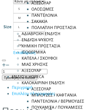
ΑΞΕΣΟΥΑΡ
ΟΛΟΣΩΜΕΣ
S
ΠΑΝΤΕΛΟΝΙΑ
M
ΣΑΚΑΚΙΑ
Size
ΠΟΛΛΑΠΛΗ ΠΡΟΣΤΑΣΙΑ
L
ΑΔΙΑΒΡΟΧΗ ΕΝΔΥΣΗ
XL
ΕΝΔΥΣΗ ΨΥΧΟΥΣ
2XL
ΧΗΜΙΚΗ ΠΡΟΣΤΑΣΙΑ
ΙΣΟΘΕΡΜΙΚΑ
Εκκαθάριση
ΚΑΠΕΛΑ / ΣΚΟΥΦΟΙ
ΜΙΑΣ ΧΡΗΣΗΣ
ΑΞΕΣΟΥΑΡ
Γάντια
ΕΝΔΥΣΗ HORECA
Πολυουρεθάνης
Προσθήκη στο καλάθι
ΚΑΛΟΚΑΙΡΙΝΗ ΕΝΔΥΣΗ
DEFENDER
Περιγραφή
ΑΞΕΣΟΥΑΡ
ποσότητα
Επιπλέον πληροφορίες
ΜΠΛΟΥΖΕΣ / ΚΑΦΤΑΝΙΑ
ΠΑΝΤΕΛΟΝΙΑ / ΒΕΡΜΟΥΔΕΣ
ΠΟΥΚΑΜΙΣΑ / ΠΟΥΚΑΜΙΣΕΣ