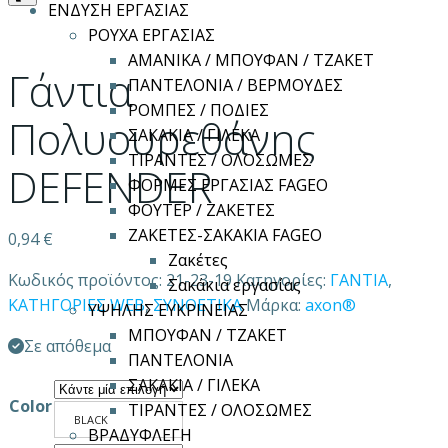
ΕΝΔΥΣΗ ΕΡΓΑΣΙΑΣ
ΡΟΥΧΑ ΕΡΓΑΣΙΑΣ
ΑΜΑΝΙΚΑ / ΜΠΟΥΦΑΝ / ΤΖΑΚΕΤ
Γάντια
ΠΑΝΤΕΛΟΝΙΑ / ΒΕΡΜΟΥΔΕΣ
ΡΟΜΠΕΣ / ΠΟΔΙΕΣ
Πολυουρεθάνης
ΣΑΚΑΚΙΑ / ΓΙΛΕΚΑ
ΤΙΡΑΝΤΕΣ / ΟΛΟΣΩΜΕΣ
DEFENDER
ΦΟΡΜΕΣ ΕΡΓΑΣΙΑΣ FAGEO
ΦΟΥΤΕΡ / ΖΑΚΕΤΕΣ
ΖΑΚΕΤΕΣ-ΣΑΚΑΚΙΑ FAGEO
0,94
€
Ζακέτες
Κωδικός προϊόντος:
21-23-19
Κατηγορίες:
ΓΑΝΤΙΑ
,
Σακάκια εργασίας
ΚΑΤΗΓΟΡΙΕΣ WEB
,
ΣΥΝΘΕΤΙΚΑ
Μάρκα:
axon®
ΥΨΗΛΗΣ ΕΥΚΡΙΝΕΙΑΣ
ΜΠΟΥΦΑΝ / ΤΖΑΚΕΤ
Σε απόθεμα
ΠΑΝΤΕΛΟΝΙΑ
ΣΑΚΑΚΙΑ / ΓΙΛΕΚΑ
Color
ΤΙΡΑΝΤΕΣ / ΟΛΟΣΩΜΕΣ
BLACK
ΒΡΑΔΥΦΛΕΓΗ