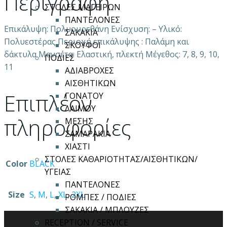
Περιγραφή
ΣΤΟΛΕΣ ΜΑΓΕΙΡΩΝ
ΠΑΝΤΕΛΟΝΕΣ
Eπικάλυψη: Πολυουρεθάνη Ενίσχυση: – Υλικό:
ΣΑΚΑΚΙΑ
Πολυεστέρας Περιοχή επικάλυψης : Παλάμη και
ΣΚΟΥΦΟΙ
δάκτυλα Μανσέτα: Ελαστική, πλεκτή Μέγεθος: 7, 8, 9, 10,
ΠΟΔΙΕΣ
11
ΑΔΙΑΒΡΟΧΕΣ
ΑΙΣΘΗΤΙΚΩΝ
Επιπλέον
ΓΟΝΑΤΟΥ
ΛΑΙΜΟΥ
πληροφορίες
ΜΕΣΗΣ
ΣΑΜΑΡΑΚΙΑ
ΧΙΑΣΤΙ
ΣΤΟΛΕΣ ΚΑΘΑΡΙΟΤΗΤΑΣ/ΑΙΣΘΗΤΙΚΩΝ/
Color
BLACK
ΥΓΕΙΑΣ
ΠΑΝΤΕΛΟΝΕΣ
Size
S
,
M
,
L
,
XL
,
2XL
ΡΟΜΠΕΣ / ΠΟΔΙΕΣ
ΣΑΚΑΚΙΑ / ΜΠΛΟΥΖΕΣ
RECEPTION / SERVICE