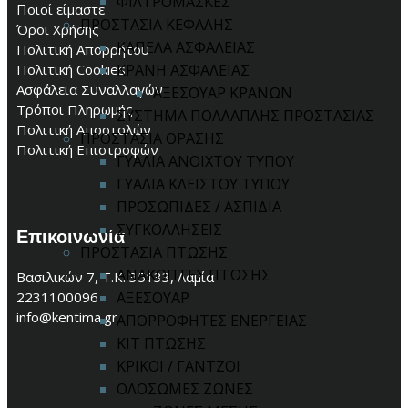
ΦΙΛΤΡΟΜΑΣΚΕΣ
Ποιοί είμαστε
ΠΡΟΣΤΑΣΙΑ ΚΕΦΑΛΗΣ
Όροι Χρήσης
ΚΑΠΕΛΑ ΑΣΦΑΛΕΙΑΣ
Πολιτική Απορρήτου
Πολιτική Cookies
ΚΡΑΝΗ ΑΣΦΑΛΕΙΑΣ
Ασφάλεια Συναλλαγών
ΑΞΕΣΟΥΑΡ ΚΡΑΝΩΝ
Τρόποι Πληρωμής
ΣΥΣΤΗΜΑ ΠΟΛΛΑΠΛΗΣ ΠΡΟΣΤΑΣΙΑΣ
Πολιτική Αποστολών
ΠΡΟΣΤΑΣΙΑ ΟΡΑΣΗΣ
Πολιτική Επιστροφών
ΓΥΑΛΙΑ ΑΝΟΙΧΤΟΥ ΤΥΠΟΥ
ΓΥΑΛΙΑ ΚΛΕΙΣΤΟΥ ΤΥΠΟΥ
ΠΡΟΣΩΠΙΔΕΣ / ΑΣΠΙΔΙΑ
ΣΥΓΚΟΛΛΗΣΕΙΣ
Επικοινωνία
ΠΡΟΣΤΑΣΙΑ ΠΤΩΣΗΣ
ΑΝΑΚΟΠΤΕΣ ΠΤΩΣΗΣ
Βασιλικών 7, Τ.Κ. 35133, Λαμία
2231100096
ΑΞΕΣΟΥΑΡ
info@kentima.gr
ΑΠΟΡΡΟΦΗΤΕΣ ΕΝΕΡΓΕΙΑΣ
ΚΙΤ ΠΤΩΣΗΣ
ΚΡΙΚΟΙ / ΓΑΝΤΖΟΙ
ΟΛΟΣΩΜΕΣ ΖΩΝΕΣ