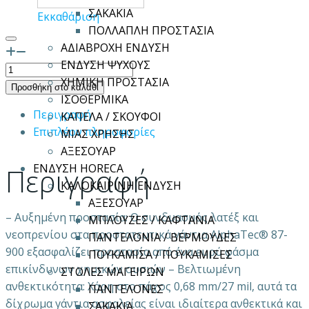
ΣΑΚΑΚΙΑ
Εκκαθάριση
ΠΟΛΛΑΠΛΗ ΠΡΟΣΤΑΣΙΑ
ΑΔΙΑΒΡΟΧΗ ΕΝΔΥΣΗ
ΕΝΔΥΣΗ ΨΥΧΟΥΣ
Γάντια
ΧΗΜΙΚΗ ΠΡΟΣΤΑΣΙΑ
ALPHATEC
Προσθήκη στο καλάθι
ΙΣΟΘΕΡΜΙΚΑ
87-
Περιγραφή
ΚΑΠΕΛΑ / ΣΚΟΥΦΟΙ
900
Επιπλέον πληροφορίες
ΜΙΑΣ ΧΡΗΣΗΣ
ποσότητα
ΑΞΕΣΟΥΑΡ
ΕΝΔΥΣΗ HORECA
Περιγραφή
ΚΑΛΟΚΑΙΡΙΝΗ ΕΝΔΥΣΗ
ΑΞΕΣΟΥΑΡ
– Αυξημένη προστασία: Ο συνδυασμός λατέξ και
ΜΠΛΟΥΖΕΣ / ΚΑΦΤΑΝΙΑ
νεοπρενίου στα προστατευτικά γάντια AlphaTec® 87-
ΠΑΝΤΕΛΟΝΙΑ / ΒΕΡΜΟΥΔΕΣ
900 εξασφαλίζει προστασία από ένα ευρύ φάσμα
ΠΟΥΚΑΜΙΣΑ / ΠΟΥΚΑΜΙΣΕΣ
επικίνδυνων χημικών ουσιών – Βελτιωμένη
ΣΤΟΛΕΣ ΜΑΓΕΙΡΩΝ
ανθεκτικότητα: Χάρη στο πάχος 0,68 mm/27 mil, αυτά τα
ΠΑΝΤΕΛΟΝΕΣ
δίχρωμα γάντια ασφαλείας είναι ιδιαίτερα ανθεκτικά και
ΣΑΚΑΚΙΑ