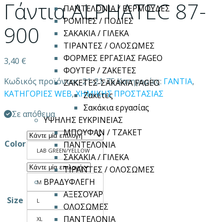
Γάντια ALPHATEC 87-
ΠΑΝΤΕΛΟΝΙΑ / ΒΕΡΜΟΥΔΕΣ
ΡΟΜΠΕΣ / ΠΟΔΙΕΣ
900
ΣΑΚΑΚΙΑ / ΓΙΛΕΚΑ
ΤΙΡΑΝΤΕΣ / ΟΛΟΣΩΜΕΣ
ΦΟΡΜΕΣ ΕΡΓΑΣΙΑΣ FAGEO
3,40
€
ΦΟΥΤΕΡ / ΖΑΚΕΤΕΣ
Κωδικός προϊόντος:
21-21-75
Κατηγορίες:
ΓΑΝΤΙΑ
,
ΖΑΚΕΤΕΣ-ΣΑΚΑΚΙΑ FAGEO
ΚΑΤΗΓΟΡΙΕΣ WEB
,
ΧΗΜΙΚΗΣ ΠΡΟΣΤΑΣΙΑΣ
Ζακέτες
Σακάκια εργασίας
Σε απόθεμα
ΥΨΗΛΗΣ ΕΥΚΡΙΝΕΙΑΣ
ΜΠΟΥΦΑΝ / ΤΖΑΚΕΤ
Color
ΠΑΝΤΕΛΟΝΙΑ
LAB GREEN/YELLOW
ΣΑΚΑΚΙΑ / ΓΙΛΕΚΑ
ΤΙΡΑΝΤΕΣ / ΟΛΟΣΩΜΕΣ
ΒΡΑΔΥΦΛΕΓΗ
M
ΑΞΕΣΟΥΑΡ
Size
L
ΟΛΟΣΩΜΕΣ
ΠΑΝΤΕΛΟΝΙΑ
XL