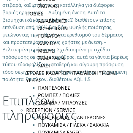
στιβαρά, καθιστώντας τα κατάλληλα για διάφορες
ΣΚΟΥΦΟΙ
βαριές εφαρμογές – Αυξημένη άνεση: Αυτά τα
ΠΟΔΙΕΣ
βιομηχανικά γάντια AlphaTec® διαθέτουν επίσης
ΑΔΙΑΒΡΟΧΕΣ
επένδυση από 100% βαμβάκι υψηλής ποιότητας,
ΑΙΣΘΗΤΙΚΩΝ
μειώνοντας την πιθανότητα ερεθισμού του δέρματος
ΓΟΝΑΤΟΥ
και προστατεύοντας τους χρήστες με άνεση. –
ΛΑΙΜΟΥ
Βελτιωμένη πρόσφυση: Σχεδιασμένα με σχέδιο
ΜΕΣΗΣ
πρόσφυσης σε σχήμα κηρήθρας, αυτά τα γάντια βαρέως
ΣΑΜΑΡΑΚΙΑ
τύπου εξασφαλίζουν σταθερή και σίγουρη πρόσφυση
ΧΙΑΣΤΙ
τόσο σε υγρές όσο και σε ξηρές συνθήκες. – Εγγυημένη
ΣΤΟΛΕΣ ΚΑΘΑΡΙΟΤΗΤΑΣ/ΑΙΣΘΗΤΙΚΩΝ/
ποιότητα: Επιπλέον, διαθέτουν AQL 1,5.
ΥΓΕΙΑΣ
ΠΑΝΤΕΛΟΝΕΣ
Επιπλέον
ΡΟΜΠΕΣ / ΠΟΔΙΕΣ
ΣΑΚΑΚΙΑ / ΜΠΛΟΥΖΕΣ
πληροφορίες
RECEPTION / SERVICE
ΠΑΝΤΕΛΟΝΙΑ / ΠΑΝΤΕΛΟΝΕΣ
ΠΟΥΚΑΜΙΣΑ / ΓΙΛΕΚΑ / ΣΑΚΑΚΙΑ
ΠΟΥΚΑΜΙΣΑ FAGEO