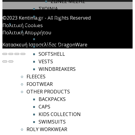
ΖΩΝΕΣ ΜΕΣΗΣ
ΣΧΟΙΝΙΑ
ΤΡΙΠΟΔΑΣ
©2023 Kentima.gr - All Rights Reserved
ROLY CASUAL & SPORT
Πολιτική Cookies
COATS
Πολιτική Απορρήτου
COATS
Κατασκευή Ιστοσελίδας DragonWare
RAINCOATS
SOFTSHELL
VESTS
WINDBREAKERS
FLEECES
FOOTWEAR
OTHER PRODUCTS
BACKPACKS
CAPS
KIDS COLLECTION
SWIMSUITS
ROLY WORKWEAR