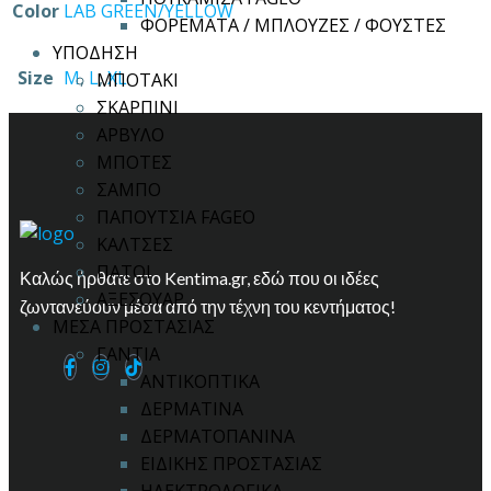
Color
LAB GREEN/YELLOW
ΦΟΡΕΜΑΤΑ / ΜΠΛΟΥΖΕΣ / ΦΟΥΣΤΕΣ
ΥΠΟΔΗΣΗ
Size
M
,
L
,
XL
ΜΠΟΤΑΚΙ
ΣΚΑΡΠΙΝΙ
ΑΡΒΥΛΟ
ΜΠΟΤΕΣ
ΣΑΜΠΟ
ΠΑΠΟΥΤΣΙΑ FAGEO
ΚΑΛΤΣΕΣ
ΠΑΤΟΙ
Καλώς ήρθατε στο Kentima.gr, εδώ που οι ιδέες
ΑΞΕΣΟΥΑΡ
ζωντανεύουν μέσα από την τέχνη του κεντήματος!
ΜΕΣΑ ΠΡΟΣΤΑΣΙΑΣ
ΓΑΝΤΙΑ
ΑΝΤΙΚΟΠΤΙΚΑ
ΔΕΡΜΑΤΙΝΑ
ΔΕΡΜΑΤΟΠΑΝΙΝΑ
ΕΙΔΙΚΗΣ ΠΡΟΣΤΑΣΙΑΣ