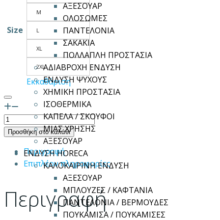
ΑΞΕΣΟΥΑΡ
M
ΟΛΟΣΩΜΕΣ
Size
ΠΑΝΤΕΛΟΝΙΑ
L
ΣΑΚΑΚΙΑ
XL
ΠΟΛΛΑΠΛΗ ΠΡΟΣΤΑΣΙΑ
ΑΔΙΑΒΡΟΧΗ ΕΝΔΥΣΗ
2XL
ΕΝΔΥΣΗ ΨΥΧΟΥΣ
Εκκαθάριση
ΧΗΜΙΚΗ ΠΡΟΣΤΑΣΙΑ
ΙΣΟΘΕΡΜΙΚΑ
ΚΑΠΕΛΑ / ΣΚΟΥΦΟΙ
Γάντια
ΜΙΑΣ ΧΡΗΣΗΣ
ANSELL
Προσθήκη στο καλάθι
ΑΞΕΣΟΥΑΡ
ALPHATEC
Περιγραφή
ΕΝΔΥΣΗ HORECA
37-
Επιπλέον πληροφορίες
ΚΑΛΟΚΑΙΡΙΝΗ ΕΝΔΥΣΗ
310
ΑΞΕΣΟΥΑΡ
ποσότητα
Περιγραφή
ΜΠΛΟΥΖΕΣ / ΚΑΦΤΑΝΙΑ
ΠΑΝΤΕΛΟΝΙΑ / ΒΕΡΜΟΥΔΕΣ
ΠΟΥΚΑΜΙΣΑ / ΠΟΥΚΑΜΙΣΕΣ