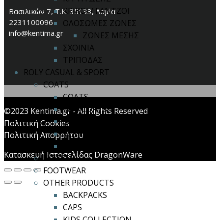
ΚΡΙΚΟΙ / ΓΑΝΤΖΟΙ
Βασιλικών 7, Τ.Κ. 35133, Λαμία
2231100096
ΟΛΟΣΩΜΕΣ ΖΩΝΕΣ
info@kentima.gr
ΖΩΝΕΣ ΜΕΣΗΣ
ΣΧΟΙΝΙΑ
ΤΡΙΠΟΔΑΣ
ROLY CASUAL & SPORT
COATS
COATS
RAINCOATS
©2023 Kentima.gr - All Rights Reserved
SOFTSHELL
Πολιτική Cookies
VESTS
Πολιτική Απορρήτου
WINDBREAKERS
Κατασκευή Ιστοσελίδας DragonWare
FLEECES
FOOTWEAR
OTHER PRODUCTS
BACKPACKS
CAPS
KIDS COLLECTION