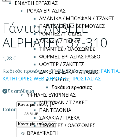
ΕΝΔΥΣΗ ΕΡΓΑΣΙΑΣ
ΡΟΥΧΑ ΕΡΓΑΣΙΑΣ
ΑΜΑΝΙΚΑ / ΜΠΟΥΦΑΝ / ΤΖΑΚΕΤ
Γάντια ANSELL
ΠΑΝΤΕΛΟΝΙΑ / ΒΕΡΜΟΥΔΕΣ
ΡΟΜΠΕΣ / ΠΟΔΙΕΣ
ALPHATEC 37-310
ΣΑΚΑΚΙΑ / ΓΙΛΕΚΑ
ΤΙΡΑΝΤΕΣ / ΟΛΟΣΩΜΕΣ
ΦΟΡΜΕΣ ΕΡΓΑΣΙΑΣ FAGEO
1,28
€
ΦΟΥΤΕΡ / ΖΑΚΕΤΕΣ
Κωδικός προϊόντος:
21-21-72
Κατηγορίες:
ΓΑΝΤΙΑ
,
ΖΑΚΕΤΕΣ-ΣΑΚΑΚΙΑ FAGEO
ΚΑΤΗΓΟΡΙΕΣ WEB
,
ΧΗΜΙΚΗΣ ΠΡΟΣΤΑΣΙΑΣ
Ζακέτες
Σακάκια εργασίας
Σε απόθεμα
ΥΨΗΛΗΣ ΕΥΚΡΙΝΕΙΑΣ
ΜΠΟΥΦΑΝ / ΤΖΑΚΕΤ
Color
ΠΑΝΤΕΛΟΝΙΑ
LAB BLUE
ΣΑΚΑΚΙΑ / ΓΙΛΕΚΑ
ΤΙΡΑΝΤΕΣ / ΟΛΟΣΩΜΕΣ
ΒΡΑΔΥΦΛΕΓΗ
S