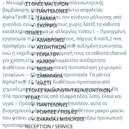
– Μειωμένοι κίνδυνοι: Η απουσία εσωτερικής
ΣΤΟΛΕΣ ΜΑΓΕΙΡΩΝ
βαμβακερής επένδυσης στα γάντια ασφαλείας
ΠΑΝΤΕΛΟΝΕΣ
AlphaTec® 37-310 μειώνει τον κίνδυνο μόλυνσης από
ΣΑΚΑΚΙΑ
χνούδια, ενώ η σύνθεσή τους χωρίς λατέξ τα καθιστά
ΣΚΟΥΦΟΙ
κατάλληλα για άτομα με αλλεργίες τύπου Ι. – Προηγμένη
ΠΟΔΙΕΣ
εργονομία: Η λεπτή παλάμη τους, πάχους 8 mil/0,2 mm,
ΑΔΙΑΒΡΟΧΕΣ
προσφέρει στα γάντια AlphaTec® αυξημένη ευκινησία,
ΑΙΣΘΗΤΙΚΩΝ
ενώ η «σχεδιασμένη» εφαρμογή τους τα καθιστά ιδανικά
ΓΟΝΑΤΟΥ
για χρήση είτε ως επικάλυμμα είτε ανεξάρτητα.
ΛΑΙΜΟΥ
Διαθέτουν επίσης ευρωπαϊκή πιστοποίηση χειρισμού
ΜΕΣΗΣ
τροφίμων. – Εξειδικευμένη προστασία: Τα γάντια
ΣΑΜΑΡΑΚΙΑ
AlphaTec® 37-310 PPE διαθέτουν προστασία από
ΧΙΑΣΤΙ
χημικές ουσίες τύπου B σύμφωνα με το πρότυπο EN
ΣΤΟΛΕΣ ΚΑΘΑΡΙΟΤΗΤΑΣ/ΑΙΣΘΗΤΙΚΩΝ/
374, προστατεύοντας από ελαφρά οξέα, λίπη, έλαια και
ΥΓΕΙΑΣ
υγρά. – Πρόσθετη προστασία: Επιπλέον, αυτά τα
ΠΑΝΤΕΛΟΝΕΣ
βιομηχανικά γάντια ασφαλείας διαθέτουν μακρύ μανίκι
ΡΟΜΠΕΣ / ΠΟΔΙΕΣ
που φτάνει μέχρι τον πήχη, για περαιτέρω προσωπική
ΣΑΚΑΚΙΑ / ΜΠΛΟΥΖΕΣ
προστασία.
RECEPTION / SERVICE