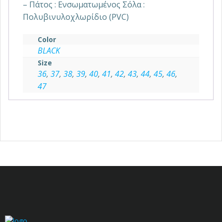
– Πάτος : Ενσωματωμένος Σόλα :
Πολυβινυλοχλωρίδιο (PVC)
Color
BLACK
Size
36
,
37
,
38
,
39
,
40
,
41
,
42
,
43
,
44
,
45
,
46
,
47