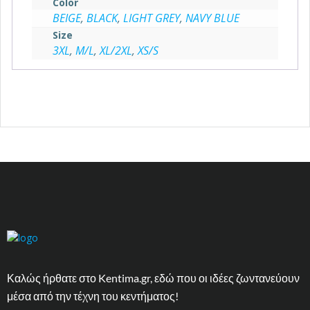
Color
BEIGE
,
BLACK
,
LIGHT GREY
,
NAVY BLUE
Size
3XL
,
M/L
,
XL/2XL
,
XS/S
Καλώς ήρθατε στο Kentima.gr, εδώ που οι ιδέες ζωντανεύουν
μέσα από την τέχνη του κεντήματος!