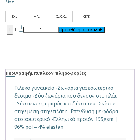
Size
3XL
M/L
XL/2XL
XS/S
Προσθήκη στο καλάθι
Περιγραφή
Επιπλέον πληροφορίες
Γιλέκο γυναικεiο -Ζωνάρια για εσωτερικό
δέσιμο -Δύο ζωνάρια που δένουν στο πλάι
-Δύο πένσες εμπρός και δύο πίσω -Σκίσιμο
στην μέση στην πλάτη -Επένδυση με φόδρα
στο εσωτερικό -Ελληνικό προϊόν 195gsm |
96% pol – 4% elastan