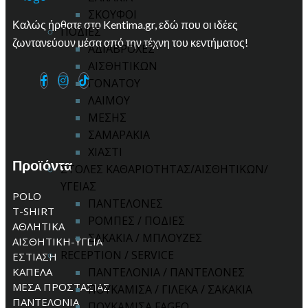
ΣΚΟΥΦΟΙ
Καλώς ήρθατε στο Kentima.gr, εδώ που οι ιδέες
ΠΟΔΙΕΣ
ζωντανεύουν μέσα από την τέχνη του κεντήματος!
ΑΔΙΑΒΡΟΧΕΣ
ΑΙΣΘΗΤΙΚΩΝ
ΓΟΝΑΤΟΥ
ΛΑΙΜΟΥ
ΜΕΣΗΣ
ΣΑΜΑΡΑΚΙΑ
ΧΙΑΣΤΙ
Προϊόντα
ΣΤΟΛΕΣ ΚΑΘΑΡΙΟΤΗΤΑΣ/ΑΙΣΘΗΤΙΚΩΝ/
ΥΓΕΙΑΣ
POLO
ΠΑΝΤΕΛΟΝΕΣ
T-SHIRT
ΡΟΜΠΕΣ / ΠΟΔΙΕΣ
ΑΘΛΗΤΙΚΑ
ΣΑΚΑΚΙΑ / ΜΠΛΟΥΖΕΣ
ΑΙΣΘΗΤΙΚΗ-ΥΓΕΙΑ
RECEPTION / SERVICE
ΕΣΤΙΑΣΗ
ΚΑΠΕΛΑ
ΠΑΝΤΕΛΟΝΙΑ / ΠΑΝΤΕΛΟΝΕΣ
ΜΕΣΑ ΠΡΟΣΤΑΣΙΑΣ
ΠΟΥΚΑΜΙΣΑ / ΓΙΛΕΚΑ / ΣΑΚΑΚΙΑ
ΠΑΝΤΕΛΟΝΙΑ
ΠΟΥΚΑΜΙΣΑ FAGEO