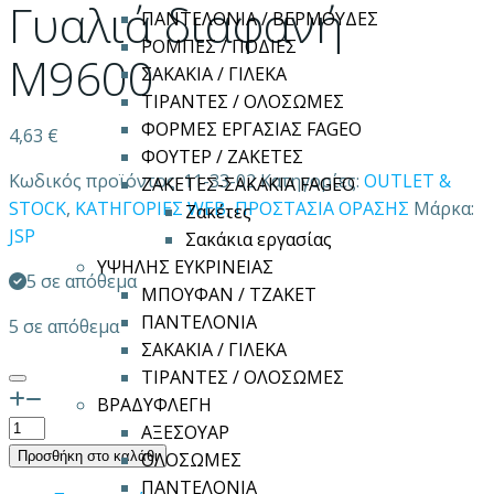
Γυαλιά διαφανή
ΠΑΝΤΕΛΟΝΙΑ / ΒΕΡΜΟΥΔΕΣ
ΡΟΜΠΕΣ / ΠΟΔΙΕΣ
Μ9600
ΣΑΚΑΚΙΑ / ΓΙΛΕΚΑ
ΤΙΡΑΝΤΕΣ / ΟΛΟΣΩΜΕΣ
ΦΟΡΜΕΣ ΕΡΓΑΣΙΑΣ FAGEO
4,63
€
ΦΟΥΤΕΡ / ΖΑΚΕΤΕΣ
Κωδικός προϊόντος:
11-33-02
Κατηγορίες:
OUTLET &
ΖΑΚΕΤΕΣ-ΣΑΚΑΚΙΑ FAGEO
STOCK
,
ΚΑΤΗΓΟΡΙΕΣ WEB
,
ΠΡΟΣΤΑΣΙΑ ΟΡΑΣΗΣ
Μάρκα:
Ζακέτες
JSP
Σακάκια εργασίας
ΥΨΗΛΗΣ ΕΥΚΡΙΝΕΙΑΣ
5 σε απόθεμα
ΜΠΟΥΦΑΝ / ΤΖΑΚΕΤ
ΠΑΝΤΕΛΟΝΙΑ
5 σε απόθεμα
ΣΑΚΑΚΙΑ / ΓΙΛΕΚΑ
ΤΙΡΑΝΤΕΣ / ΟΛΟΣΩΜΕΣ
ΒΡΑΔΥΦΛΕΓΗ
Γυαλιά
ΑΞΕΣΟΥΑΡ
διαφανή
Προσθήκη στο καλάθι
ΟΛΟΣΩΜΕΣ
Μ9600
ΠΑΝΤΕΛΟΝΙΑ