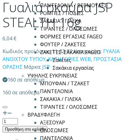
Γυαλιά σκούρα JSP
ΠΑΝΤΕΛΟΝΙΑ / ΒΕΡΜΟΥΔΕΣ
ΡΟΜΠΕΣ / ΠΟΔΙΕΣ
STEALTH 16g
ΣΑΚΑΚΙΑ / ΓΙΛΕΚΑ
ΤΙΡΑΝΤΕΣ / ΟΛΟΣΩΜΕΣ
ΦΟΡΜΕΣ ΕΡΓΑΣΙΑΣ FAGEO
6,04
€
ΦΟΥΤΕΡ / ΖΑΚΕΤΕΣ
Κωδικός προϊόντος:
11-33-82
Κατηγορίες:
ΓΥΑΛΙΑ
ΖΑΚΕΤΕΣ-ΣΑΚΑΚΙΑ FAGEO
ΑΝΟΙΧΤΟΥ ΤΥΠΟΥ
,
ΚΑΤΗΓΟΡΙΕΣ WEB
,
ΠΡΟΣΤΑΣΙΑ
Ζακέτες
ΟΡΑΣΗΣ
Μάρκα:
JSP
Σακάκια εργασίας
ΥΨΗΛΗΣ ΕΥΚΡΙΝΕΙΑΣ
160 σε απόθεμα
ΜΠΟΥΦΑΝ / ΤΖΑΚΕΤ
ΠΑΝΤΕΛΟΝΙΑ
160 σε απόθεμα
ΣΑΚΑΚΙΑ / ΓΙΛΕΚΑ
ΤΙΡΑΝΤΕΣ / ΟΛΟΣΩΜΕΣ
ΒΡΑΔΥΦΛΕΓΗ
Γυαλιά
ΑΞΕΣΟΥΑΡ
σκούρα
Προσθήκη στο καλάθι
ΟΛΟΣΩΜΕΣ
JSP
ΠΑΝΤΕΛΟΝΙΑ