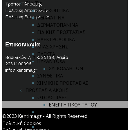
ΓΑΝΤΙΑ
Τρόποι Πληρωμής
Πολιτική Αποστολών
ΑΝΤΙΚΟΠΤΙΚΑ
Πολιτική Επιστροφών
ΔΕΡΜΑΤΙΝΑ
ΔΕΡΜΑΤΟΠΑΝΙΝΑ
ΕΙΔΙΚΗΣ ΠΡΟΣΤΑΣΙΑΣ
ΗΛΕΚΤΡΟΛΟΓΙΚΑ
Επικοινωνία
ΜΙΑΣ ΧΡΗΣΗΣ
ΠΛΕΚΤΑ
Βασιλικών 7, Τ.Κ. 35133, Λαμία
ΠΥΡΑΝΤΟΧΑ
2231100096
ΣΥΓΚΟΛΛΗΤΩΝ
info@kentima.gr
ΣΥΝΘΕΤΙΚΑ
ΧΗΜΙΚΗΣ ΠΡΟΣΤΑΣΙΑΣ
ΠΡΟΣΤΑΣΙΑ ΑΚΟΗΣ
ΩΤΟΑΣΠΙΔΕΣ
ΕΝΕΡΓΗΤΙΚΟΥ ΤΥΠΟΥ
ΩΤΟΠΩΜΑΤΑ
©2023 Kentima.gr - All Rights Reserved
ΠΡΟΣΤΑΣΙΑ ΑΝΑΠΝΟΗΣ
Πολιτική Cookies
ΜΑΣΚΕΣ ΙΜΙΣΕΩΣ / ΟΛΟΚΛΗΡΟΥ