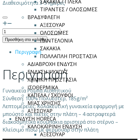
ΣΑΚΑΚΙΑ / ΓΙΛΕΚΑ
Διαθεσιμότητα 3-5 ημέρες
ΤΙΡΑΝΤΕΣ / ΟΛΟΣΩΜΕΣ
ΒΡΑΔΥΦΛΕΓΗ
ΑΞΕΣΟΥΑΡ
ΓΥΝΑΙΚΕΙΟ
ΟΛΟΣΩΜΕΣ
ΣΑΚΑΚΙ
Προσθήκη στο καλάθι
ΠΑΝΤΕΛΟΝΙΑ
ΑΙΣΘΗΤΙΚΟΥ
ΣΑΚΑΚΙΑ
Περιγραφή
MIKA
ΠΟΛΛΑΠΛΗ ΠΡΟΣΤΑΣΙΑ
ποσότητα
ΑΔΙΑΒΡΟΧΗ ΕΝΔΥΣΗ
Περιγραφή
ΕΝΔΥΣΗ ΨΥΧΟΥΣ
ΧΗΜΙΚΗ ΠΡΟΣΤΑΣΙΑ
ΙΣΟΘΕΡΜΙΚΑ
Γυναικεία Ρόμπα Αισθητικού
ΚΑΠΕΛΑ / ΣΚΟΥΦΟΙ
Σύνθεση: 100% Πολυέστερ, 185g/m²
ΜΙΑΣ ΧΡΗΣΗΣ
Λεπτομέρειες: Κολακευτική γυναικεία εφαρμογή με
ΑΞΕΣΟΥΑΡ
μπούστο και πιέτες στην πλάτη – 4 αστραφτερά
ΕΝΔΥΣΗ HORECA
διακοσμητικά κουμπάκια αριστερά στο στέρνο –
ΚΑΛΟΚΑΙΡΙΝΗ ΕΝΔΥΣΗ
Κλείσιμο πίσω με φερμουάρ στην πλάτη
ΑΞΕΣΟΥΑΡ