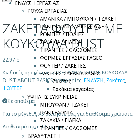
ΕΝΔΥΣΗ ΕΡΓΑΣΙΑΣ
ΡΟΥΧΑ ΕΡΓΑΣΙΑΣ
ΑΜΑΝΙΚΑ / ΜΠΟΥΦΑΝ / ΤΖΑΚΕΤ
ΖΑΚΕΤΑ ΦΟΥΤΕΡ ΜΕ
ΠΑΝΤΕΛΟΝΙΑ / ΒΕΡΜΟΥΔΕΣ
ΡΟΜΠΕΣ / ΠΟΔΙΕΣ
ΚΟΥΚΟΥΛΑ DUST
ΣΑΚΑΚΙΑ / ΓΙΛΕΚΑ
ΤΙΡΑΝΤΕΣ / ΟΛΟΣΩΜΕΣ
ΦΟΡΜΕΣ ΕΡΓΑΣΙΑΣ FAGEO
22,97
€
ΦΟΥΤΕΡ / ΖΑΚΕΤΕΣ
Κωδικός προϊόντος:
ΖΑΚΕΤΑ ΦΟΥΤΕΡ ΜΕ ΚΟΥΚΟΥΛΑ
ΖΑΚΕΤΕΣ-ΣΑΚΑΚΙΑ FAGEO
DUST ABOUT BASICS
Κατηγορίες:
ΕΝΔΥΣΗ
,
Ζακέτες
,
Ζακέτες
ΦΟΥΤΕΡ
Σακάκια εργασίας
ΥΨΗΛΗΣ ΕΥΚΡΙΝΕΙΑΣ
Σε απόθεμα
ΜΠΟΥΦΑΝ / ΤΖΑΚΕΤ
ΠΑΝΤΕΛΟΝΙΑ
Για το μέγεθος XS ρωτήστε μας για διαθέσιμα χρώματα.
ΣΑΚΑΚΙΑ / ΓΙΛΕΚΑ
Διαθεσιμότητα: 3-5 ημέρες
ΤΙΡΑΝΤΕΣ / ΟΛΟΣΩΜΕΣ
ΒΡΑΔΥΦΛΕΓΗ