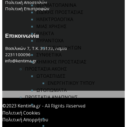
Πολιτική Αποστολών
ΔΕΡΜΑΤΟΠΑΝΙΝΑ
Πολιτική Επιστροφών
ΕΙΔΙΚΗΣ ΠΡΟΣΤΑΣΙΑΣ
ΗΛΕΚΤΡΟΛΟΓΙΚΑ
ΜΙΑΣ ΧΡΗΣΗΣ
ΠΛΕΚΤΑ
Επικοινωνία
ΠΥΡΑΝΤΟΧΑ
ΣΥΓΚΟΛΛΗΤΩΝ
Βασιλικών 7, Τ.Κ. 35133, Λαμία
2231100096
ΣΥΝΘΕΤΙΚΑ
info@kentima.gr
ΧΗΜΙΚΗΣ ΠΡΟΣΤΑΣΙΑΣ
ΠΡΟΣΤΑΣΙΑ ΑΚΟΗΣ
ΩΤΟΑΣΠΙΔΕΣ
ΕΝΕΡΓΗΤΙΚΟΥ ΤΥΠΟΥ
ΩΤΟΠΩΜΑΤΑ
ΠΡΟΣΤΑΣΙΑ ΑΝΑΠΝΟΗΣ
ΜΑΣΚΕΣ ΙΜΙΣΕΩΣ / ΟΛΟΚΛΗΡΟΥ
©2023 Kentima.gr - All Rights Reserved
ΠΡΟΣΩΠΟΥ
Πολιτική Cookies
ΑΝΤΑΛΛΑΚΤΙΚΑ
Πολιτική Απορρήτου
ΦΙΛΤΡΑ ΜΑΣΚΩΝ