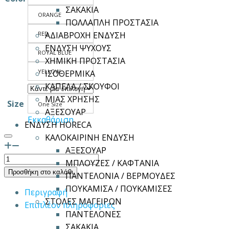
ΣΑΚΑΚΙΑ
ORANGE
ΠΟΛΛΑΠΛΗ ΠΡΟΣΤΑΣΙΑ
RED
ΑΔΙΑΒΡΟΧΗ ΕΝΔΥΣΗ
ΕΝΔΥΣΗ ΨΥΧΟΥΣ
ROYAL BLUE
ΧΗΜΙΚΗ ΠΡΟΣΤΑΣΙΑ
YELLOW
ΙΣΟΘΕΡΜΙΚΑ
ΚΑΠΕΛΑ / ΣΚΟΥΦΟΙ
ΜΙΑΣ ΧΡΗΣΗΣ
Size
One Size
ΑΞΕΣΟΥΑΡ
Εκκαθάριση
ΕΝΔΥΣΗ HORECA
ΚΑΛΟΚΑΙΡΙΝΗ ΕΝΔΥΣΗ
ΑΞΕΣΟΥΑΡ
Κράνος
ΜΠΛΟΥΖΕΣ / ΚΑΦΤΑΝΙΑ
JSP
Προσθήκη στο καλάθι
ΠΑΝΤΕΛΟΝΙΑ / ΒΕΡΜΟΥΔΕΣ
EVO
ΠΟΥΚΑΜΙΣΑ / ΠΟΥΚΑΜΙΣΕΣ
Περιγραφή
3
ΣΤΟΛΕΣ ΜΑΓΕΙΡΩΝ
Επιπλέον πληροφορίες
MID-
ΠΑΝΤΕΛΟΝΕΣ
PEAK
ΣΑΚΑΚΙΑ