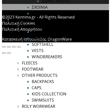
ΖΩΝΕΣ ΜΕΣΗΣ
ΣΧΟΙΝΙΑ
ΤΡΙΠΟΔΑΣ
©2023 Kentima.gr - All Rights Reserved
ROLY CASUAL & SPORT
Πολιτική Cookies
COATS
Πολιτική Απορρήτου
COATS
RAINCOATS
Κατασκευή Ιστοσελίδας DragonWare
SOFTSHELL
VESTS
WINDBREAKERS
FLEECES
FOOTWEAR
OTHER PRODUCTS
BACKPACKS
CAPS
KIDS COLLECTION
SWIMSUITS
ROLY WORKWEAR