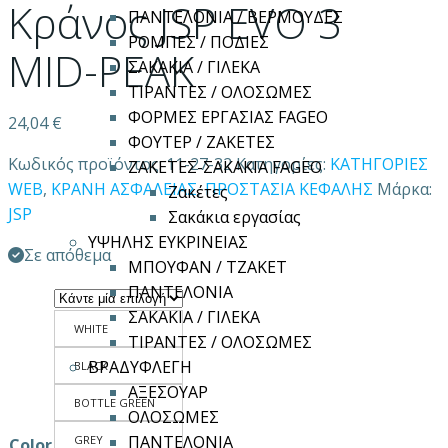
Κράνος JSP EVO 3
ΠΑΝΤΕΛΟΝΙΑ / ΒΕΡΜΟΥΔΕΣ
ΡΟΜΠΕΣ / ΠΟΔΙΕΣ
MID-PEAK
ΣΑΚΑΚΙΑ / ΓΙΛΕΚΑ
ΤΙΡΑΝΤΕΣ / ΟΛΟΣΩΜΕΣ
ΦΟΡΜΕΣ ΕΡΓΑΣΙΑΣ FAGEO
24,04
€
ΦΟΥΤΕΡ / ΖΑΚΕΤΕΣ
Κωδικός προϊόντος:
11-27-32
Κατηγορίες:
ΚΑΤΗΓΟΡΙΕΣ
ΖΑΚΕΤΕΣ-ΣΑΚΑΚΙΑ FAGEO
WEB
,
ΚΡΑΝΗ ΑΣΦΑΛΕΙΑΣ
,
ΠΡΟΣΤΑΣΙΑ ΚΕΦΑΛΗΣ
Μάρκα:
Ζακέτες
JSP
Σακάκια εργασίας
ΥΨΗΛΗΣ ΕΥΚΡΙΝΕΙΑΣ
Σε απόθεμα
ΜΠΟΥΦΑΝ / ΤΖΑΚΕΤ
ΠΑΝΤΕΛΟΝΙΑ
ΣΑΚΑΚΙΑ / ΓΙΛΕΚΑ
WHITE
ΤΙΡΑΝΤΕΣ / ΟΛΟΣΩΜΕΣ
ΒΡΑΔΥΦΛΕΓΗ
BLACK
ΑΞΕΣΟΥΑΡ
BOTTLE GREEN
ΟΛΟΣΩΜΕΣ
ΠΑΝΤΕΛΟΝΙΑ
GREY
Color