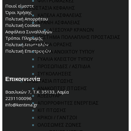
ΦΙΛΤΡΟΜΑΣΚΕΣ
Ποιοί είμαστε
ΠΡΟΣΤΑΣΙΑ ΚΕΦΑΛΗΣ
Όροι Χρήσης
ΚΑΠΕΛΑ ΑΣΦΑΛΕΙΑΣ
Πολιτική Απορρήτου
ΚΡΑΝΗ ΑΣΦΑΛΕΙΑΣ
Πολιτική Cookies
ΑΞΕΣΟΥΑΡ ΚΡΑΝΩΝ
Ασφάλεια Συναλλαγών
ΣΥΣΤΗΜΑ ΠΟΛΛΑΠΛΗΣ ΠΡΟΣΤΑΣΙΑΣ
Τρόποι Πληρωμής
ΠΡΟΣΤΑΣΙΑ ΟΡΑΣΗΣ
Πολιτική Αποστολών
Πολιτική Επιστροφών
ΓΥΑΛΙΑ ΑΝΟΙΧΤΟΥ ΤΥΠΟΥ
ΓΥΑΛΙΑ ΚΛΕΙΣΤΟΥ ΤΥΠΟΥ
ΠΡΟΣΩΠΙΔΕΣ / ΑΣΠΙΔΙΑ
ΣΥΓΚΟΛΛΗΣΕΙΣ
Επικοινωνία
ΠΡΟΣΤΑΣΙΑ ΠΤΩΣΗΣ
ΑΝΑΚΟΠΤΕΣ ΠΤΩΣΗΣ
Βασιλικών 7, Τ.Κ. 35133, Λαμία
ΑΞΕΣΟΥΑΡ
2231100096
ΑΠΟΡΡΟΦΗΤΕΣ ΕΝΕΡΓΕΙΑΣ
info@kentima.gr
ΚΙΤ ΠΤΩΣΗΣ
ΚΡΙΚΟΙ / ΓΑΝΤΖΟΙ
ΟΛΟΣΩΜΕΣ ΖΩΝΕΣ