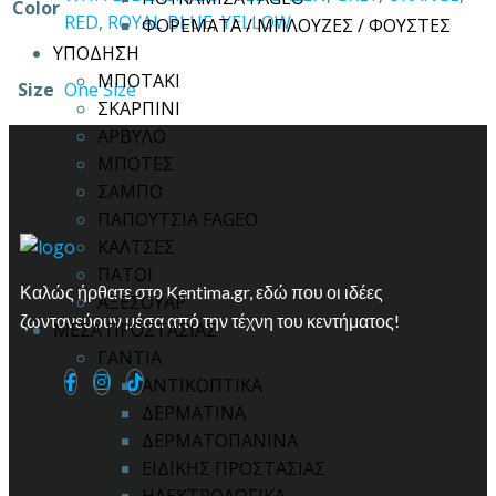
Color
RED
,
ROYAL BLUE
,
YELLOW
ΦΟΡΕΜΑΤΑ / ΜΠΛΟΥΖΕΣ / ΦΟΥΣΤΕΣ
ΥΠΟΔΗΣΗ
ΜΠΟΤΑΚΙ
Size
One Size
ΣΚΑΡΠΙΝΙ
ΑΡΒΥΛΟ
ΜΠΟΤΕΣ
ΣΑΜΠΟ
ΠΑΠΟΥΤΣΙΑ FAGEO
ΚΑΛΤΣΕΣ
ΠΑΤΟΙ
Καλώς ήρθατε στο Kentima.gr, εδώ που οι ιδέες
ΑΞΕΣΟΥΑΡ
ζωντανεύουν μέσα από την τέχνη του κεντήματος!
ΜΕΣΑ ΠΡΟΣΤΑΣΙΑΣ
ΓΑΝΤΙΑ
ΑΝΤΙΚΟΠΤΙΚΑ
ΔΕΡΜΑΤΙΝΑ
ΔΕΡΜΑΤΟΠΑΝΙΝΑ
ΕΙΔΙΚΗΣ ΠΡΟΣΤΑΣΙΑΣ