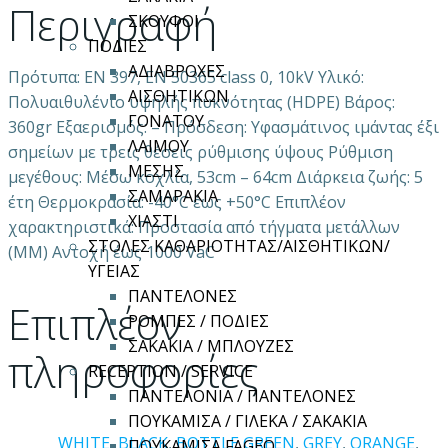
Περιγραφή
ποσότητα
ΣΚΟΥΦΟΙ
ΠΟΔΙΕΣ
ΑΔΙΑΒΡΟΧΕΣ
Πρότυπα: ΕΝ 397, ΕΝ 50365 class 0, 10kV Υλικό:
ΑΙΣΘΗΤΙΚΩΝ
Πολυαιθυλένιο υψηλής πυκνότητας (HDPE) Βάρος:
ΓΟΝΑΤΟΥ
360gr Εξαερισμός: – Πρόσδεση: Υφασμάτινος ιμάντας έξι
ΛΑΙΜΟΥ
σημείων με τρεις θέσεις ρύθμισης ύψους Ρύθμιση
ΜΕΣΗΣ
μεγέθους: Μέσω κοχλία, 53cm – 64cm Διάρκεια ζωής: 5
ΣΑΜΑΡΑΚΙΑ
έτη Θερμοκρασία: -40°C έως +50°C Επιπλέον
ΧΙΑΣΤΙ
χαρακτηριστικά: Προστασία από τήγματα μετάλλων
ΣΤΟΛΕΣ ΚΑΘΑΡΙΟΤΗΤΑΣ/ΑΙΣΘΗΤΙΚΩΝ/
(ΜΜ) Αντοχή έως 1000 VaC
ΥΓΕΙΑΣ
ΠΑΝΤΕΛΟΝΕΣ
Επιπλέον
ΡΟΜΠΕΣ / ΠΟΔΙΕΣ
ΣΑΚΑΚΙΑ / ΜΠΛΟΥΖΕΣ
πληροφορίες
RECEPTION / SERVICE
ΠΑΝΤΕΛΟΝΙΑ / ΠΑΝΤΕΛΟΝΕΣ
ΠΟΥΚΑΜΙΣΑ / ΓΙΛΕΚΑ / ΣΑΚΑΚΙΑ
WHITE
,
BLACK
,
BOTTLE GREEN
,
GREY
,
ORANGE
,
ΠΟΥΚΑΜΙΣΑ FAGEO