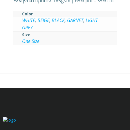
Ελληνικό προϊόν. 165gsm | 65% pol – 35% cot
Color
WHITE
,
BEIGE
,
BLACK
,
GARNET
,
LIGHT
GREY
Size
One Size