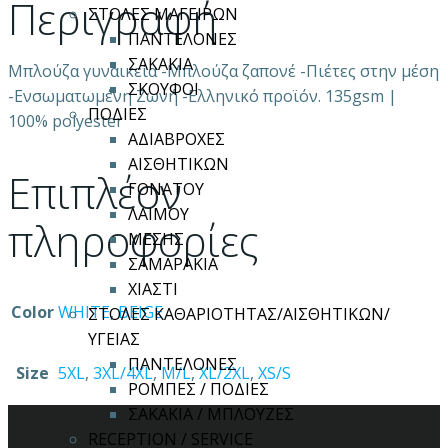
Περιγραφή
ΣΤΟΛΕΣ ΜΑΓΕΙΡΩΝ
ΠΑΝΤΕΛΟΝΕΣ
ΣΑΚΑΚΙΑ
Μπλούζα γυναικεία -Μπλούζα ζαπονέ -Πιέτες στην μέση
ΣΚΟΥΦΟΙ
-Ενσωματωμένη Ζωνή -Ελληνικό προϊόν. 135gsm |
ΠΟΔΙΕΣ
100% polyester
ΑΔΙΑΒΡΟΧΕΣ
ΑΙΣΘΗΤΙΚΩΝ
Επιπλέον
ΓΟΝΑΤΟΥ
ΛΑΙΜΟΥ
πληροφορίες
ΜΕΣΗΣ
ΣΑΜΑΡΑΚΙΑ
ΧΙΑΣΤΙ
Color
WHITE
,
BEIGE
ΣΤΟΛΕΣ ΚΑΘΑΡΙΟΤΗΤΑΣ/ΑΙΣΘΗΤΙΚΩΝ/
ΥΓΕΙΑΣ
ΠΑΝΤΕΛΟΝΕΣ
Size
5XL
,
3XL/4XL
,
M/L
,
XL/2XL
,
XS/S
ΡΟΜΠΕΣ / ΠΟΔΙΕΣ
ΣΑΚΑΚΙΑ / ΜΠΛΟΥΖΕΣ
RECEPTION / SERVICE