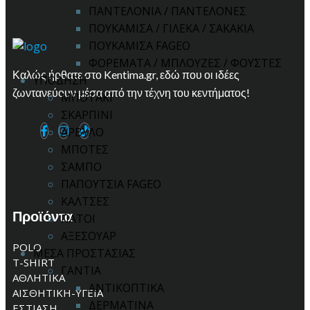
ΠΑΝΤΕΛΟΝΙΑ / ΠΑΝΤΕΛΟΝΕΣ
ΠΟΥΚΑΜΙΣΑ / ΓΙΛΕΚΑ / ΣΑΚΑΚΙΑ
ΠΟΥΚΑΜΙΣΑ FAGEO
ΦΟΡΕΜΑΤΑ / ΜΠΛΟΥΖΕΣ / ΦΟΥΣΤΕΣ
Καλώς ήρθατε στο Kentima.gr, εδώ που οι ιδέες
ΥΠΟΔΗΣΗ
ζωντανεύουν μέσα από την τέχνη του κεντήματος!
ΜΠΟΤΑΚΙ
ΣΚΑΡΠΙΝΙ
ΑΡΒΥΛΟ
ΜΠΟΤΕΣ
ΣΑΜΠΟ
ΠΑΠΟΥΤΣΙΑ FAGEO
ΚΑΛΤΣΕΣ
Προϊόντα
ΠΑΤΟΙ
ΑΞΕΣΟΥΑΡ
POLO
ΜΕΣΑ ΠΡΟΣΤΑΣΙΑΣ
T-SHIRT
ΓΑΝΤΙΑ
ΑΘΛΗΤΙΚΑ
ΑΝΤΙΚΟΠΤΙΚΑ
ΑΙΣΘΗΤΙΚΗ-ΥΓΕΙΑ
ΔΕΡΜΑΤΙΝΑ
ΕΣΤΙΑΣΗ