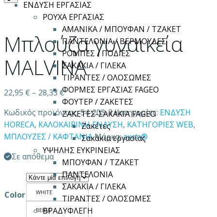
ΕΝΔΥΣΗ ΕΡΓΑΣΙΑΣ
ΡΟΥΧΑ ΕΡΓΑΣΙΑΣ
ΑΜΑΝΙΚΑ / ΜΠΟΥΦΑΝ / ΤΖΑΚΕΤ
Μπλούζα γυναικεία
ΠΑΝΤΕΛΟΝΙΑ / ΒΕΡΜΟΥΔΕΣ
ΡΟΜΠΕΣ / ΠΟΔΙΕΣ
MALVINA
ΣΑΚΑΚΙΑ / ΓΙΛΕΚΑ
ΤΙΡΑΝΤΕΣ / ΟΛΟΣΩΜΕΣ
ΦΟΡΜΕΣ ΕΡΓΑΣΙΑΣ FAGEO
22,95
€
–
28,33
€
ΦΟΥΤΕΡ / ΖΑΚΕΤΕΣ
Κωδικός προϊόντος:
54-203-3
Κατηγορίες:
ΕΝΔΥΣΗ
ΖΑΚΕΤΕΣ-ΣΑΚΑΚΙΑ FAGEO
HORECA
,
ΚΑΛΟΚΑΙΡΙΝΗ ΕΝΔΥΣΗ
,
ΚΑΤΗΓΟΡΙΕΣ WEB
,
Ζακέτες
ΜΠΛΟΥΖΕΣ / ΚΑΦΤΑΝΙΑ
Μάρκα:
axon®
Σακάκια εργασίας
ΥΨΗΛΗΣ ΕΥΚΡΙΝΕΙΑΣ
Σε απόθεμα
ΜΠΟΥΦΑΝ / ΤΖΑΚΕΤ
ΠΑΝΤΕΛΟΝΙΑ
ΣΑΚΑΚΙΑ / ΓΙΛΕΚΑ
WHITE
Color
ΤΙΡΑΝΤΕΣ / ΟΛΟΣΩΜΕΣ
ΒΡΑΔΥΦΛΕΓΗ
BEIGE