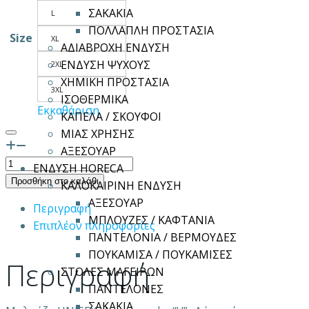
ΣΑΚΑΚΙΑ
L
ΠΟΛΛΑΠΛΗ ΠΡΟΣΤΑΣΙΑ
Size
XL
ΑΔΙΑΒΡΟΧΗ ΕΝΔΥΣΗ
ΕΝΔΥΣΗ ΨΥΧΟΥΣ
2XL
ΧΗΜΙΚΗ ΠΡΟΣΤΑΣΙΑ
3XL
ΙΣΟΘΕΡΜΙΚΑ
Εκκαθάριση
ΚΑΠΕΛΑ / ΣΚΟΥΦΟΙ
ΜΙΑΣ ΧΡΗΣΗΣ
ΑΞΕΣΟΥΑΡ
Μπλούζα
ΕΝΔΥΣΗ HORECA
CARE
Προσθήκη στο καλάθι
ΚΑΛΟΚΑΙΡΙΝΗ ΕΝΔΥΣΗ
OUTLET
ΑΞΕΣΟΥΑΡ
Περιγραφή
ποσότητα
ΜΠΛΟΥΖΕΣ / ΚΑΦΤΑΝΙΑ
Επιπλέον πληροφορίες
ΠΑΝΤΕΛΟΝΙΑ / ΒΕΡΜΟΥΔΕΣ
ΠΟΥΚΑΜΙΣΑ / ΠΟΥΚΑΜΙΣΕΣ
Περιγραφή
ΣΤΟΛΕΣ ΜΑΓΕΙΡΩΝ
ΠΑΝΤΕΛΟΝΕΣ
ΣΑΚΑΚΙΑ