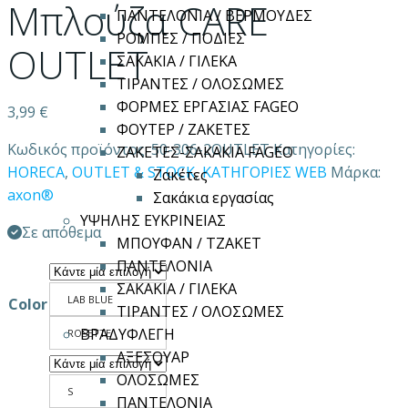
Μπλούζα CARE
ΠΑΝΤΕΛΟΝΙΑ / ΒΕΡΜΟΥΔΕΣ
ΡΟΜΠΕΣ / ΠΟΔΙΕΣ
OUTLET
ΣΑΚΑΚΙΑ / ΓΙΛΕΚΑ
ΤΙΡΑΝΤΕΣ / ΟΛΟΣΩΜΕΣ
ΦΟΡΜΕΣ ΕΡΓΑΣΙΑΣ FAGEO
3,99
€
ΦΟΥΤΕΡ / ΖΑΚΕΤΕΣ
Κωδικός προϊόντος:
50-306-2OUTLET
Κατηγορίες:
ΖΑΚΕΤΕΣ-ΣΑΚΑΚΙΑ FAGEO
HORECA
,
OUTLET & STOCK
,
ΚΑΤΗΓΟΡΙΕΣ WEB
Μάρκα:
Ζακέτες
axon®
Σακάκια εργασίας
ΥΨΗΛΗΣ ΕΥΚΡΙΝΕΙΑΣ
Σε απόθεμα
ΜΠΟΥΦΑΝ / ΤΖΑΚΕΤ
ΠΑΝΤΕΛΟΝΙΑ
ΣΑΚΑΚΙΑ / ΓΙΛΕΚΑ
LAB BLUE
Color
ΤΙΡΑΝΤΕΣ / ΟΛΟΣΩΜΕΣ
ΒΡΑΔΥΦΛΕΓΗ
ROSETTE
ΑΞΕΣΟΥΑΡ
ΟΛΟΣΩΜΕΣ
S
ΠΑΝΤΕΛΟΝΙΑ