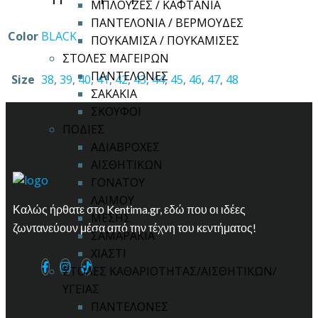
ΜΠΛΟΥΖΕΣ / ΚΑΦΤΑΝΙΑ
ΠΑΝΤΕΛΟΝΙΑ / ΒΕΡΜΟΥΔΕΣ
Color
BLACK
ΠΟΥΚΑΜΙΣΑ / ΠΟΥΚΑΜΙΣΕΣ
ΣΤΟΛΕΣ ΜΑΓΕΙΡΩΝ
ΠΑΝΤΕΛΟΝΕΣ
Size
38
,
39
,
40
,
41
,
42
,
43
,
44
,
45
,
46
,
47
,
48
ΣΑΚΑΚΙΑ
ΣΚΟΥΦΟΙ
ΠΟΔΙΕΣ
ΑΔΙΑΒΡΟΧΕΣ
ΑΙΣΘΗΤΙΚΩΝ
ΓΟΝΑΤΟΥ
ΛΑΙΜΟΥ
Καλώς ήρθατε στο Kentima.gr, εδώ που οι ιδέες
ΜΕΣΗΣ
ζωντανεύουν μέσα από την τέχνη του κεντήματος!
ΣΑΜΑΡΑΚΙΑ
ΧΙΑΣΤΙ
ΣΤΟΛΕΣ ΚΑΘΑΡΙΟΤΗΤΑΣ/ΑΙΣΘΗΤΙΚΩΝ/
ΥΓΕΙΑΣ
ΠΑΝΤΕΛΟΝΕΣ