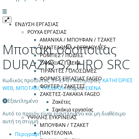
Μενού
ΕΝΔΥΣΗ ΕΡΓΑΣΙΑΣ
ΡΟΥΧΑ ΕΡΓΑΣΙΑΣ
ΑΜΑΝΙΚΑ / ΜΠΟΥΦΑΝ / ΤΖΑΚΕΤ
Μποτάκι οδοποιίας
ΠΑΝΤΕΛΟΝΙΑ / ΒΕΡΜΟΥΔΕΣ
ΡΟΜΠΕΣ / ΠΟΔΙΕΣ
DURAZIS S2 HRO SRC
ΣΑΚΑΚΙΑ / ΓΙΛΕΚΑ
ΤΙΡΑΝΤΕΣ / ΟΛΟΣΩΜΕΣ
ΦΟΡΜΕΣ ΕΡΓΑΣΙΑΣ FAGEO
Κωδικός προϊόντος:
31-23-61
Κατηγορίες:
ΚΑΤΗΓΟΡΙΕΣ
ΦΟΥΤΕΡ / ΖΑΚΕΤΕΣ
WEB
,
ΜΠΟΤΑΚΙ
,
ΥΠΟΔΗΣΗ
Μάρκα:
EXENA
ΖΑΚΕΤΕΣ-ΣΑΚΑΚΙΑ FAGEO
Εξαντλημένο
Ζακέτες
Σακάκια εργασίας
Αυτό το προϊόν είναι εξαντλημένο και μη διαθέσιμο
ΥΨΗΛΗΣ ΕΥΚΡΙΝΕΙΑΣ
αυτή τη στιγμή.
ΜΠΟΥΦΑΝ / ΤΖΑΚΕΤ
ΠΑΝΤΕΛΟΝΙΑ
Περιγραφή