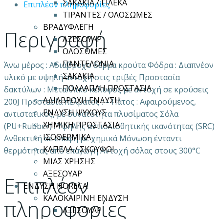
ΣΑΚΑΚΙΑ / ΓΙΛΕΚΑ
Επιπλέον πληροφορίες
ΤΙΡΑΝΤΕΣ / ΟΛΟΣΩΜΕΣ
ΒΡΑΔΥΦΛΕΓΗ
Περιγραφή
ΑΞΕΣΟΥΑΡ
ΟΛΟΣΩΜΕΣ
ΠΑΝΤΕΛΟΝΙΑ
Άνω μέρος : Aδιάβροχο δέρμα κρούτα Φόδρα : Διαπνέον
ΣΑΚΑΚΙΑ
υλικό με υψηλή αντοχή στις τριβές Προστασία
ΠΟΛΛΑΠΛΗ ΠΡΟΣΤΑΣΙΑ
δακτύλων : Μεταλλικό κέλυφος με αντοχή σε κρούσεις
ΑΔΙΑΒΡΟΧΗ ΕΝΔΥΣΗ
200J Προστασία πέλματος : – Πάτος : Αφαιρούμενος,
ΕΝΔΥΣΗ ΨΥΧΟΥΣ
αντιστατικός, με δυνατότητα πλυσίματος Σόλα
ΧΗΜΙΚΗ ΠΡΟΣΤΑΣΙΑ
(PU+Rubber) : Yψηλής αντιολισθητικής ικανότητας (SRC)
ΙΣΟΘΕΡΜΙΚΑ
Ανθεκτική σε επαφή με χημικά Μόνωση ένταντι
ΚΑΠΕΛΑ / ΣΚΟΥΦΟΙ
θερμότητας από επαγωγή Αντοχή σόλας στους 300°C
ΜΙΑΣ ΧΡΗΣΗΣ
ΑΞΕΣΟΥΑΡ
Επιπλέον
ΕΝΔΥΣΗ HORECA
ΚΑΛΟΚΑΙΡΙΝΗ ΕΝΔΥΣΗ
πληροφορίες
ΑΞΕΣΟΥΑΡ