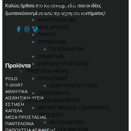
ΔΕΡΜΑΤΟΠΑΝΙΝΑ
Καλώς ήρθατε στο Kentima.gr, εδώ που οι ιδέες
ΕΙΔΙΚΗΣ ΠΡΟΣΤΑΣΙΑΣ
ζωντανεύουν μέσα από την τέχνη του κεντήματος!
ΗΛΕΚΤΡΟΛΟΓΙΚΑ
ΜΙΑΣ ΧΡΗΣΗΣ
ΠΛΕΚΤΑ
ΠΥΡΑΝΤΟΧΑ
ΣΥΓΚΟΛΛΗΤΩΝ
ΣΥΝΘΕΤΙΚΑ
ΧΗΜΙΚΗΣ ΠΡΟΣΤΑΣΙΑΣ
Προϊόντα
ΠΡΟΣΤΑΣΙΑ ΑΚΟΗΣ
ΩΤΟΑΣΠΙΔΕΣ
POLO
T-SHIRT
ΕΝΕΡΓΗΤΙΚΟΥ ΤΥΠΟΥ
ΑΘΛΗΤΙΚΑ
ΩΤΟΠΩΜΑΤΑ
ΑΙΣΘΗΤΙΚΗ-ΥΓΕΙΑ
ΠΡΟΣΤΑΣΙΑ ΑΝΑΠΝΟΗΣ
ΕΣΤΙΑΣΗ
ΜΑΣΚΕΣ ΙΜΙΣΕΩΣ / ΟΛΟΚΛΗΡΟΥ
ΚΑΠΕΛΑ
ΠΡΟΣΩΠΟΥ
ΜΕΣΑ ΠΡΟΣΤΑΣΙΑΣ
ΑΝΤΑΛΛΑΚΤΙΚΑ
ΠΑΝΤΕΛΟΝΙΑ
ΦΙΛΤΡΑ ΜΑΣΚΩΝ
ΠΑΠΟΥΤΣΙΑ ΑΣΦΑΛΕΙΑΣ