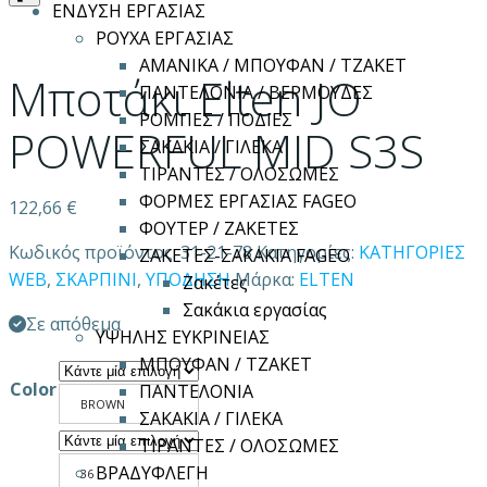
ΕΝΔΥΣΗ ΕΡΓΑΣΙΑΣ
ΡΟΥΧΑ ΕΡΓΑΣΙΑΣ
ΑΜΑΝΙΚΑ / ΜΠΟΥΦΑΝ / ΤΖΑΚΕΤ
Μποτάκι Elten JO
ΠΑΝΤΕΛΟΝΙΑ / ΒΕΡΜΟΥΔΕΣ
ΡΟΜΠΕΣ / ΠΟΔΙΕΣ
POWERFUL MID S3S
ΣΑΚΑΚΙΑ / ΓΙΛΕΚΑ
ΤΙΡΑΝΤΕΣ / ΟΛΟΣΩΜΕΣ
ΦΟΡΜΕΣ ΕΡΓΑΣΙΑΣ FAGEO
122,66
€
ΦΟΥΤΕΡ / ΖΑΚΕΤΕΣ
Κωδικός προϊόντος:
31-21-78
Κατηγορίες:
ΚΑΤΗΓΟΡΙΕΣ
ΖΑΚΕΤΕΣ-ΣΑΚΑΚΙΑ FAGEO
WEB
,
ΣΚΑΡΠΙΝΙ
,
ΥΠΟΔΗΣΗ
Μάρκα:
ELTEN
Ζακέτες
Σακάκια εργασίας
Σε απόθεμα
ΥΨΗΛΗΣ ΕΥΚΡΙΝΕΙΑΣ
ΜΠΟΥΦΑΝ / ΤΖΑΚΕΤ
Color
ΠΑΝΤΕΛΟΝΙΑ
BROWN
ΣΑΚΑΚΙΑ / ΓΙΛΕΚΑ
ΤΙΡΑΝΤΕΣ / ΟΛΟΣΩΜΕΣ
ΒΡΑΔΥΦΛΕΓΗ
36