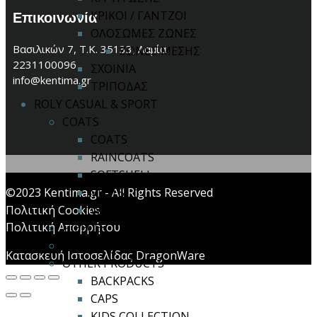
ΚΡΙΚΟΙ / ΓΑΝΤΖΟΙ
Επικοινωνία
ΟΛΟΣΩΜΕΣ ΖΩΝΕΣ
Βασιλικών 7, Τ.Κ. 35133, Λαμία
ΖΩΝΕΣ ΜΕΣΗΣ
2231100096
ΣΧΟΙΝΙΑ
info@kentima.gr
ΤΡΙΠΟΔΑΣ
ROLY CASUAL & SPORT
COATS
COATS
RAINCOATS
SOFTSHELL
©2023 Kentima.gr - All Rights Reserved
VESTS
Πολιτική Cookies
WINDBREAKERS
Πολιτική Απορρήτου
FLEECES
FOOTWEAR
Κατασκευή Ιστοσελίδας DragonWare
OTHER PRODUCTS
BACKPACKS
CAPS
KIDS COLLECTION