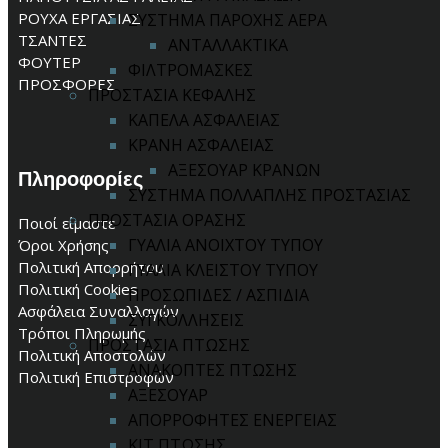
ΡΟΥΧΑ ΕΡΓΑΣΙΑΣ
ΣΥΣΤΗΜΑ ΠΑΡΟΧΗΣ ΑΕΡΑ
ΤΣΑΝΤΕΣ
ΑΝΤΑΛΛΑΚΤΙΚΑ
ΦΟΥΤΕΡ
ΦΙΛΤΡΟΜΑΣΚΕΣ
ΠΡΟΣΦΟΡΕΣ
ΠΡΟΣΤΑΣΙΑ ΚΕΦΑΛΗΣ
ΚΑΠΕΛΑ ΑΣΦΑΛΕΙΑΣ
ΚΡΑΝΗ ΑΣΦΑΛΕΙΑΣ
ΑΞΕΣΟΥΑΡ ΚΡΑΝΩΝ
Πληροφορίες
ΣΥΣΤΗΜΑ ΠΟΛΛΑΠΛΗΣ ΠΡΟΣΤΑΣΙΑΣ
ΠΡΟΣΤΑΣΙΑ ΟΡΑΣΗΣ
Ποιοί είμαστε
ΓΥΑΛΙΑ ΑΝΟΙΧΤΟΥ ΤΥΠΟΥ
Όροι Χρήσης
Πολιτική Απορρήτου
ΓΥΑΛΙΑ ΚΛΕΙΣΤΟΥ ΤΥΠΟΥ
Πολιτική Cookies
ΠΡΟΣΩΠΙΔΕΣ / ΑΣΠΙΔΙΑ
Ασφάλεια Συναλλαγών
ΣΥΓΚΟΛΛΗΣΕΙΣ
Τρόποι Πληρωμής
ΠΡΟΣΤΑΣΙΑ ΠΤΩΣΗΣ
Πολιτική Αποστολών
ΑΝΑΚΟΠΤΕΣ ΠΤΩΣΗΣ
Πολιτική Επιστροφών
ΑΞΕΣΟΥΑΡ
ΑΠΟΡΡΟΦΗΤΕΣ ΕΝΕΡΓΕΙΑΣ
ΚΙΤ ΠΤΩΣΗΣ