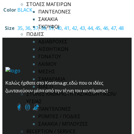
ΣΤΟΛΕΣ ΜΑΓΕΙΡΩΝ
Color
BLACK
ΠΑΝΤΕΛΟΝΕΣ
ΣΑΚΑΚΙΑ
ΣΚΟΥΦΟΙ
Size
35
,
36
,
37
,
38
,
39
,
40
,
41
,
42
,
43
,
44
,
45
,
46
,
47
,
48
ΠΟΔΙΕΣ
ΑΔΙΑΒΡΟΧΕΣ
ΑΙΣΘΗΤΙΚΩΝ
ΓΟΝΑΤΟΥ
ΛΑΙΜΟΥ
ΜΕΣΗΣ
ΣΑΜΑΡΑΚΙΑ
Καλώς ήρθατε στο Kentima.gr, εδώ που οι ιδέες
ΧΙΑΣΤΙ
ζωντανεύουν μέσα από την τέχνη του κεντήματος!
ΣΤΟΛΕΣ ΚΑΘΑΡΙΟΤΗΤΑΣ/ΑΙΣΘΗΤΙΚΩΝ/
ΥΓΕΙΑΣ
ΠΑΝΤΕΛΟΝΕΣ
ΡΟΜΠΕΣ / ΠΟΔΙΕΣ
ΣΑΚΑΚΙΑ / ΜΠΛΟΥΖΕΣ
RECEPTION / SERVICE