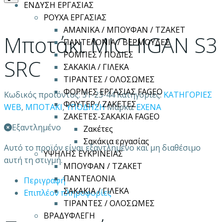
ΕΝΔΥΣΗ ΕΡΓΑΣΙΑΣ
ΡΟΥΧΑ ΕΡΓΑΣΙΑΣ
ΑΜΑΝΙΚΑ / ΜΠΟΥΦΑΝ / ΤΖΑΚΕΤ
Μποτάκι MICHIGAN S3
ΠΑΝΤΕΛΟΝΙΑ / ΒΕΡΜΟΥΔΕΣ
ΡΟΜΠΕΣ / ΠΟΔΙΕΣ
SRC
ΣΑΚΑΚΙΑ / ΓΙΛΕΚΑ
ΤΙΡΑΝΤΕΣ / ΟΛΟΣΩΜΕΣ
ΦΟΡΜΕΣ ΕΡΓΑΣΙΑΣ FAGEO
Κωδικός προϊόντος:
31-23-44
Κατηγορίες:
ΚΑΤΗΓΟΡΙΕΣ
ΦΟΥΤΕΡ / ΖΑΚΕΤΕΣ
WEB
,
ΜΠΟΤΑΚΙ
,
ΥΠΟΔΗΣΗ
Μάρκα:
EXENA
ΖΑΚΕΤΕΣ-ΣΑΚΑΚΙΑ FAGEO
Εξαντλημένο
Ζακέτες
Σακάκια εργασίας
Αυτό το προϊόν είναι εξαντλημένο και μη διαθέσιμο
ΥΨΗΛΗΣ ΕΥΚΡΙΝΕΙΑΣ
αυτή τη στιγμή.
ΜΠΟΥΦΑΝ / ΤΖΑΚΕΤ
ΠΑΝΤΕΛΟΝΙΑ
Περιγραφή
ΣΑΚΑΚΙΑ / ΓΙΛΕΚΑ
Επιπλέον πληροφορίες
ΤΙΡΑΝΤΕΣ / ΟΛΟΣΩΜΕΣ
ΒΡΑΔΥΦΛΕΓΗ