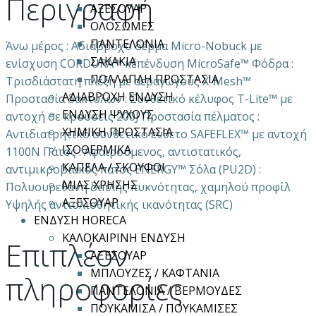
Περιγραφή
ΑΞΕΣΟΥΑΡ
ΟΛΟΣΩΜΕΣ
ΠΑΝΤΕΛΟΝΙΑ
Άνω μέρος : Αδιάβροχο δέρμα Micro-Nobuck με
ΣΑΚΑΚΙΑ
ενίσχυση CORDURA™ κ΄επένδυση MicroSafe™ Φόδρα :
ΠΟΛΛΑΠΛΗ ΠΡΟΣΤΑΣΙΑ
Τρισδιάστατη πλέξη με αεραγωγούς X-Mesh™
ΑΔΙΑΒΡΟΧΗ ΕΝΔΥΣΗ
Προστασία δακτύλων : Συνθετικό κέλυφος T-Lite™ με
ΕΝΔΥΣΗ ΨΥΧΟΥΣ
αντοχή σε κρούσεις 200J Προστασία πέλματος :
ΧΗΜΙΚΗ ΠΡΟΣΤΑΣΙΑ
Αντιδιατρητικό συνθετικό ένθετο SAFEFLEX™ με αντοχή
ΙΣΟΘΕΡΜΙΚΑ
1100N Πάτος : Αφαιρούμενος, αντιστατικός,
ΚΑΠΕΛΑ / ΣΚΟΥΦΟΙ
αντιμικροβιακός πάτος ENERGY™ Σόλα (PU2D) :
ΜΙΑΣ ΧΡΗΣΗΣ
Πολυουρεθάνη διπλής πυκνότητας, χαμηλού προφίλ
ΑΞΕΣΟΥΑΡ
Yψηλής αντιολισθητικής ικανότητας (SRC)
ΕΝΔΥΣΗ HORECA
ΚΑΛΟΚΑΙΡΙΝΗ ΕΝΔΥΣΗ
Επιπλέον
ΑΞΕΣΟΥΑΡ
ΜΠΛΟΥΖΕΣ / ΚΑΦΤΑΝΙΑ
πληροφορίες
ΠΑΝΤΕΛΟΝΙΑ / ΒΕΡΜΟΥΔΕΣ
ΠΟΥΚΑΜΙΣΑ / ΠΟΥΚΑΜΙΣΕΣ