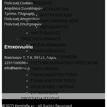
Πολιτική Cookies
ΠΡΟΣΩΠΟΥ
Ασφάλεια Συναλλαγών
ΑΝΤΑΛΛΑΚΤΙΚΑ
Τρόποι Πληρωμής
ΦΙΛΤΡΑ ΜΑΣΚΩΝ
Πολιτική Αποστολών
ΣΥΣΤΗΜΑ ΠΑΡΟΧΗΣ ΑΕΡΑ
Πολιτική Επιστροφών
ΑΝΤΑΛΛΑΚΤΙΚΑ
ΦΙΛΤΡΟΜΑΣΚΕΣ
ΠΡΟΣΤΑΣΙΑ ΚΕΦΑΛΗΣ
ΚΑΠΕΛΑ ΑΣΦΑΛΕΙΑΣ
Επικοινωνία
ΚΡΑΝΗ ΑΣΦΑΛΕΙΑΣ
ΑΞΕΣΟΥΑΡ ΚΡΑΝΩΝ
Βασιλικών 7, Τ.Κ. 35133, Λαμία
2231100096
ΣΥΣΤΗΜΑ ΠΟΛΛΑΠΛΗΣ ΠΡΟΣΤΑΣΙΑΣ
info@kentima.gr
ΠΡΟΣΤΑΣΙΑ ΟΡΑΣΗΣ
ΓΥΑΛΙΑ ΑΝΟΙΧΤΟΥ ΤΥΠΟΥ
ΓΥΑΛΙΑ ΚΛΕΙΣΤΟΥ ΤΥΠΟΥ
ΠΡΟΣΩΠΙΔΕΣ / ΑΣΠΙΔΙΑ
ΣΥΓΚΟΛΛΗΣΕΙΣ
ΠΡΟΣΤΑΣΙΑ ΠΤΩΣΗΣ
ΑΝΑΚΟΠΤΕΣ ΠΤΩΣΗΣ
©2023 Kentima.gr - All Rights Reserved