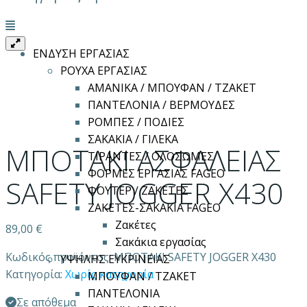
Μενού
ΕΝΔΥΣΗ ΕΡΓΑΣΙΑΣ
ΡΟΥΧΑ ΕΡΓΑΣΙΑΣ
ΑΜΑΝΙΚΑ / ΜΠΟΥΦΑΝ / ΤΖΑΚΕΤ
ΠΑΝΤΕΛΟΝΙΑ / ΒΕΡΜΟΥΔΕΣ
ΡΟΜΠΕΣ / ΠΟΔΙΕΣ
ΣΑΚΑΚΙΑ / ΓΙΛΕΚΑ
ΜΠΟΤΑΚΙ ΑΣΦΑΛΕΙΑΣ
ΤΙΡΑΝΤΕΣ / ΟΛΟΣΩΜΕΣ
ΦΟΡΜΕΣ ΕΡΓΑΣΙΑΣ FAGEO
SAFETY JOGGER X430
ΦΟΥΤΕΡ / ΖΑΚΕΤΕΣ
ΖΑΚΕΤΕΣ-ΣΑΚΑΚΙΑ FAGEO
Ζακέτες
89,00
€
Σακάκια εργασίας
Κωδικός προϊόντος:
ΜΠΟΤΑΚΙ SAFETY JOGGER X430
ΥΨΗΛΗΣ ΕΥΚΡΙΝΕΙΑΣ
Κατηγορία:
Χωρίς κατηγορία
ΜΠΟΥΦΑΝ / ΤΖΑΚΕΤ
ΠΑΝΤΕΛΟΝΙΑ
Σε απόθεμα