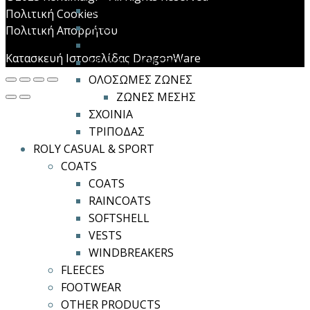
ΑΞΕΣΟΥΑΡ
Πολιτική Cookies
ΑΠΟΡΡΟΦΗΤΕΣ ΕΝΕΡΓΕΙΑΣ
Πολιτική Απορρήτου
ΚΙΤ ΠΤΩΣΗΣ
Κατασκευή Ιστοσελίδας DragonWare
ΚΡΙΚΟΙ / ΓΑΝΤΖΟΙ
ΟΛΟΣΩΜΕΣ ΖΩΝΕΣ
ΖΩΝΕΣ ΜΕΣΗΣ
ΣΧΟΙΝΙΑ
ΤΡΙΠΟΔΑΣ
ROLY CASUAL & SPORT
COATS
COATS
RAINCOATS
SOFTSHELL
VESTS
WINDBREAKERS
FLEECES
FOOTWEAR
OTHER PRODUCTS