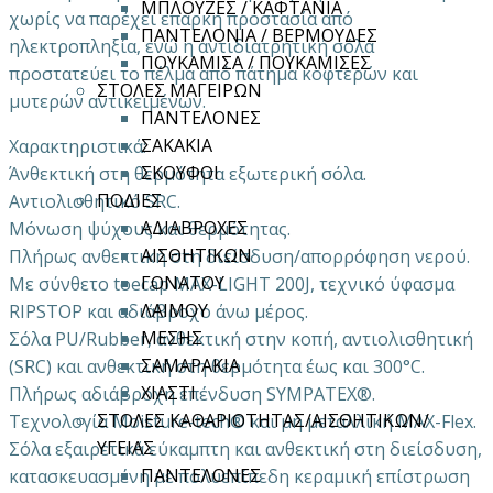
ΜΠΛΟΥΖΕΣ / ΚΑΦΤΑΝΙΑ
χωρίς να παρέχει επαρκή προστασία από
ΠΑΝΤΕΛΟΝΙΑ / ΒΕΡΜΟΥΔΕΣ
ηλεκτροπληξία, ενώ η αντιδιατρητική σόλα
ΠΟΥΚΑΜΙΣΑ / ΠΟΥΚΑΜΙΣΕΣ
προστατεύει το πέλμα από πάτημα κοφτερών και
ΣΤΟΛΕΣ ΜΑΓΕΙΡΩΝ
μυτερών αντικειμένων.
ΠΑΝΤΕΛΟΝΕΣ
ΣΑΚΑΚΙΑ
Χαρακτηριστικά:
ΣΚΟΥΦΟΙ
Άνθεκτική στη θερμότητα εξωτερική σόλα.
ΠΟΔΙΕΣ
Αντιολισθητικό SRC.
ΑΔΙΑΒΡΟΧΕΣ
Μόνωση ψύχους και θερμότητας.
ΑΙΣΘΗΤΙΚΩΝ
Πλήρως ανθεκτική στη διείσδυση/απορρόφηση νερού.
ΓΟΝΑΤΟΥ
Με σύνθετο toecap MAX-LIGHT 200J, τεχνικό ύφασμα
ΛΑΙΜΟΥ
RIPSTOP και αδιάβροχο άνω μέρος.
ΜΕΣΗΣ
Σόλα PU/Rubber, ανθεκτική στην κοπή, αντιολισθητική
ΣΑΜΑΡΑΚΙΑ
(SRC) και ανθεκτική στη θερμότητα έως και 300°C.
ΧΙΑΣΤΙ
Πλήρως αδιάβροχη επένδυση SYMPATEX®.
ΣΤΟΛΕΣ ΚΑΘΑΡΙΟΤΗΤΑΣ/ΑΙΣΘΗΤΙΚΩΝ/
Τεχνολογία Moisture-tech® και μη μεταλλική MAX-Flex.
ΥΓΕΙΑΣ
Σόλα εξαιρετικά εύκαμπτη και ανθεκτική στη διείσδυση,
ΠΑΝΤΕΛΟΝΕΣ
κατασκευασμένη με πολυεπίπεδη κεραμική επίστρωση