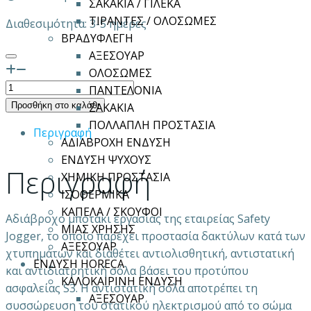
ΣΑΚΑΚΙΑ / ΓΙΛΕΚΑ
ΤΙΡΑΝΤΕΣ / ΟΛΟΣΩΜΕΣ
Διαθεσιμότητα: 3-5 ημέρες
ΒΡΑΔΥΦΛΕΓΗ
ΑΞΕΣΟΥΑΡ
ΟΛΟΣΩΜΕΣ
ΜΠΟΤΑΚΙ
ΠΑΝΤΕΛΟΝΙΑ
ΑΣΦΑΛΕΙΑΣ
Προσθήκη στο καλάθι
ΣΑΚΑΚΙΑ
SAFETY
ΠΟΛΛΑΠΛΗ ΠΡΟΣΤΑΣΙΑ
Περιγραφή
JOGGER
ΑΔΙΑΒΡΟΧΗ ΕΝΔΥΣΗ
X430
ΕΝΔΥΣΗ ΨΥΧΟΥΣ
Περιγραφή
ποσότητα
ΧΗΜΙΚΗ ΠΡΟΣΤΑΣΙΑ
ΙΣΟΘΕΡΜΙΚΑ
ΚΑΠΕΛΑ / ΣΚΟΥΦΟΙ
Αδιάβροχο μποτάκι εργασίας της εταιρείας Safety
ΜΙΑΣ ΧΡΗΣΗΣ
Jogger, το οποίο παρέχει προστασία δακτύλων κατά των
ΑΞΕΣΟΥΑΡ
χτυπημάτων και διαθέτει αντιολισθητική, αντιστατική
ΕΝΔΥΣΗ HORECA
και αντιδιατρητική σόλα βάσει του προτύπου
ΚΑΛΟΚΑΙΡΙΝΗ ΕΝΔΥΣΗ
ασφαλείας S3. Η αντιστατική σόλα αποτρέπει τη
ΑΞΕΣΟΥΑΡ
συσσώρευση του στατικού ηλεκτρισμού από το σώμα