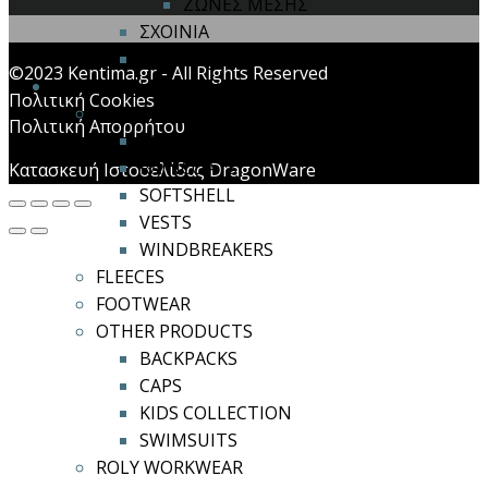
ΖΩΝΕΣ ΜΕΣΗΣ
ΣΧΟΙΝΙΑ
ΤΡΙΠΟΔΑΣ
©2023 Kentima.gr - All Rights Reserved
ROLY CASUAL & SPORT
Πολιτική Cookies
COATS
Πολιτική Απορρήτου
COATS
RAINCOATS
Κατασκευή Ιστοσελίδας DragonWare
SOFTSHELL
VESTS
WINDBREAKERS
FLEECES
FOOTWEAR
OTHER PRODUCTS
BACKPACKS
CAPS
KIDS COLLECTION
SWIMSUITS
ROLY WORKWEAR