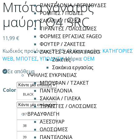
Μπότα γόνατος
ΠΑΝΤΕΛΟΝΙΑ / ΒΕΡΜΟΥΔΕΣ
ΡΟΜΠΕΣ / ΠΟΔΙΕΣ
μαύρη O4 SRC
ΣΑΚΑΚΙΑ / ΓΙΛΕΚΑ
ΤΙΡΑΝΤΕΣ / ΟΛΟΣΩΜΕΣ
ΦΟΡΜΕΣ ΕΡΓΑΣΙΑΣ FAGEO
11,99
€
ΦΟΥΤΕΡ / ΖΑΚΕΤΕΣ
Κωδικός προϊόντος:
31-25-41
Κατηγορίες:
ΚΑΤΗΓΟΡΙΕΣ
ΖΑΚΕΤΕΣ-ΣΑΚΑΚΙΑ FAGEO
WEB
,
ΜΠΟΤΕΣ
,
ΥΠΟΔΗΣΗ
Μάρκα:
OEM
Ζακέτες
Σακάκια εργασίας
Σε απόθεμα
ΥΨΗΛΗΣ ΕΥΚΡΙΝΕΙΑΣ
ΜΠΟΥΦΑΝ / ΤΖΑΚΕΤ
Color
ΠΑΝΤΕΛΟΝΙΑ
BLACK
ΣΑΚΑΚΙΑ / ΓΙΛΕΚΑ
ΤΙΡΑΝΤΕΣ / ΟΛΟΣΩΜΕΣ
ΒΡΑΔΥΦΛΕΓΗ
37
ΑΞΕΣΟΥΑΡ
38
ΟΛΟΣΩΜΕΣ
ΠΑΝΤΕΛΟΝΙΑ
39