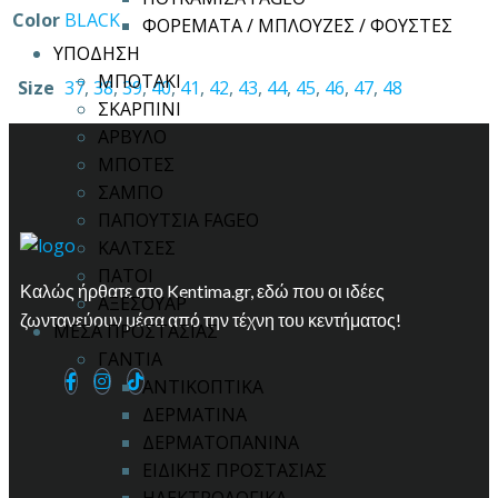
Color
BLACK
ΦΟΡΕΜΑΤΑ / ΜΠΛΟΥΖΕΣ / ΦΟΥΣΤΕΣ
ΥΠΟΔΗΣΗ
ΜΠΟΤΑΚΙ
Size
37
,
38
,
39
,
40
,
41
,
42
,
43
,
44
,
45
,
46
,
47
,
48
ΣΚΑΡΠΙΝΙ
ΑΡΒΥΛΟ
ΜΠΟΤΕΣ
ΣΑΜΠΟ
ΠΑΠΟΥΤΣΙΑ FAGEO
ΚΑΛΤΣΕΣ
ΠΑΤΟΙ
Καλώς ήρθατε στο Kentima.gr, εδώ που οι ιδέες
ΑΞΕΣΟΥΑΡ
ζωντανεύουν μέσα από την τέχνη του κεντήματος!
ΜΕΣΑ ΠΡΟΣΤΑΣΙΑΣ
ΓΑΝΤΙΑ
ΑΝΤΙΚΟΠΤΙΚΑ
ΔΕΡΜΑΤΙΝΑ
ΔΕΡΜΑΤΟΠΑΝΙΝΑ
ΕΙΔΙΚΗΣ ΠΡΟΣΤΑΣΙΑΣ