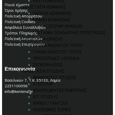
ΦΙΛΤΡΟΜΑΣΚΕΣ
Ποιοί είμαστε
ΠΡΟΣΤΑΣΙΑ ΚΕΦΑΛΗΣ
Όροι Χρήσης
ΚΑΠΕΛΑ ΑΣΦΑΛΕΙΑΣ
Πολιτική Απορρήτου
ΚΡΑΝΗ ΑΣΦΑΛΕΙΑΣ
Πολιτική Cookies
ΑΞΕΣΟΥΑΡ ΚΡΑΝΩΝ
Ασφάλεια Συναλλαγών
ΣΥΣΤΗΜΑ ΠΟΛΛΑΠΛΗΣ ΠΡΟΣΤΑΣΙΑΣ
Τρόποι Πληρωμής
Πολιτική Αποστολών
ΠΡΟΣΤΑΣΙΑ ΟΡΑΣΗΣ
Πολιτική Επιστροφών
ΓΥΑΛΙΑ ΑΝΟΙΧΤΟΥ ΤΥΠΟΥ
ΓΥΑΛΙΑ ΚΛΕΙΣΤΟΥ ΤΥΠΟΥ
ΠΡΟΣΩΠΙΔΕΣ / ΑΣΠΙΔΙΑ
ΣΥΓΚΟΛΛΗΣΕΙΣ
Επικοινωνία
ΠΡΟΣΤΑΣΙΑ ΠΤΩΣΗΣ
ΑΝΑΚΟΠΤΕΣ ΠΤΩΣΗΣ
Βασιλικών 7, Τ.Κ. 35133, Λαμία
ΑΞΕΣΟΥΑΡ
2231100096
ΑΠΟΡΡΟΦΗΤΕΣ ΕΝΕΡΓΕΙΑΣ
info@kentima.gr
ΚΙΤ ΠΤΩΣΗΣ
ΚΡΙΚΟΙ / ΓΑΝΤΖΟΙ
ΟΛΟΣΩΜΕΣ ΖΩΝΕΣ