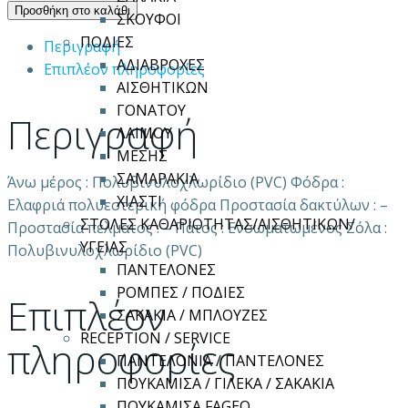
γόνατος
Προσθήκη στο καλάθι
ΣΚΟΥΦΟΙ
μαύρη
ΠΟΔΙΕΣ
Περιγραφή
O4
ΑΔΙΑΒΡΟΧΕΣ
Επιπλέον πληροφορίες
SRC
ΑΙΣΘΗΤΙΚΩΝ
ποσότητα
ΓΟΝΑΤΟΥ
Περιγραφή
ΛΑΙΜΟΥ
ΜΕΣΗΣ
ΣΑΜΑΡΑΚΙΑ
Άνω μέρος : Πολυβινυλοχλωρίδιο (PVC) Φόδρα :
ΧΙΑΣΤΙ
Eλαφριά πολυεστερική φόδρα Προστασία δακτύλων : –
ΣΤΟΛΕΣ ΚΑΘΑΡΙΟΤΗΤΑΣ/ΑΙΣΘΗΤΙΚΩΝ/
Προστασία πέλματος : – Πάτος : Ενσωματωμένος Σόλα :
ΥΓΕΙΑΣ
Πολυβινυλοχλωρίδιο (PVC)
ΠΑΝΤΕΛΟΝΕΣ
ΡΟΜΠΕΣ / ΠΟΔΙΕΣ
Επιπλέον
ΣΑΚΑΚΙΑ / ΜΠΛΟΥΖΕΣ
RECEPTION / SERVICE
πληροφορίες
ΠΑΝΤΕΛΟΝΙΑ / ΠΑΝΤΕΛΟΝΕΣ
ΠΟΥΚΑΜΙΣΑ / ΓΙΛΕΚΑ / ΣΑΚΑΚΙΑ
ΠΟΥΚΑΜΙΣΑ FAGEO