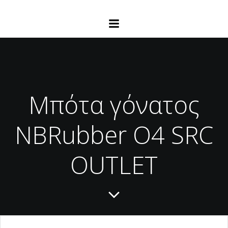
Μπότα γόνατος
NBRubber Ο4 SRC
OUTLET