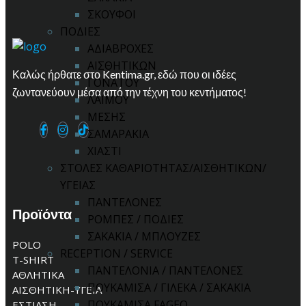
ΣΚΟΥΦΟΙ
ΠΟΔΙΕΣ
ΑΔΙΑΒΡΟΧΕΣ
ΑΙΣΘΗΤΙΚΩΝ
Καλώς ήρθατε στο Kentima.gr, εδώ που οι ιδέες
ΓΟΝΑΤΟΥ
ζωντανεύουν μέσα από την τέχνη του κεντήματος!
ΛΑΙΜΟΥ
ΜΕΣΗΣ
ΣΑΜΑΡΑΚΙΑ
ΧΙΑΣΤΙ
ΣΤΟΛΕΣ ΚΑΘΑΡΙΟΤΗΤΑΣ/ΑΙΣΘΗΤΙΚΩΝ/
ΥΓΕΙΑΣ
ΠΑΝΤΕΛΟΝΕΣ
Προϊόντα
ΡΟΜΠΕΣ / ΠΟΔΙΕΣ
ΣΑΚΑΚΙΑ / ΜΠΛΟΥΖΕΣ
POLO
RECEPTION / SERVICE
T-SHIRT
ΠΑΝΤΕΛΟΝΙΑ / ΠΑΝΤΕΛΟΝΕΣ
ΑΘΛΗΤΙΚΑ
ΠΟΥΚΑΜΙΣΑ / ΓΙΛΕΚΑ / ΣΑΚΑΚΙΑ
ΑΙΣΘΗΤΙΚΗ-ΥΓΕΙΑ
ΠΟΥΚΑΜΙΣΑ FAGEO
ΕΣΤΙΑΣΗ