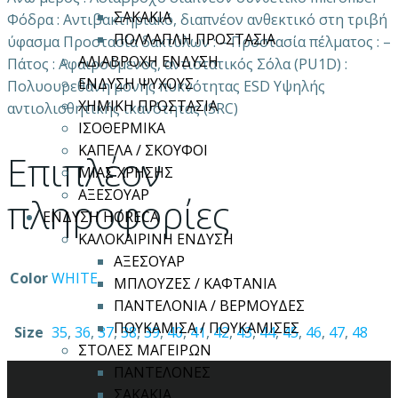
ΣΑΚΑΚΙΑ
Φόδρα : Αντιβακτηριακό, διαπνέον ανθεκτικό στη τριβή
ΠΟΛΛΑΠΛΗ ΠΡΟΣΤΑΣΙΑ
ύφασμα Προστασία δακτύλων : – Προστασία πέλματος : –
ΑΔΙΑΒΡΟΧΗ ΕΝΔΥΣΗ
Πάτος : Αφαιρούμενος, αντιστατικός Σόλα (PU1D) :
ΕΝΔΥΣΗ ΨΥΧΟΥΣ
Πολυουρεθάνη μονής πυκνότητας ESD Yψηλής
ΧΗΜΙΚΗ ΠΡΟΣΤΑΣΙΑ
αντιολισθητικής ικανότητας (SRC)
ΙΣΟΘΕΡΜΙΚΑ
ΚΑΠΕΛΑ / ΣΚΟΥΦΟΙ
Επιπλέον
ΜΙΑΣ ΧΡΗΣΗΣ
ΑΞΕΣΟΥΑΡ
πληροφορίες
ΕΝΔΥΣΗ HORECA
ΚΑΛΟΚΑΙΡΙΝΗ ΕΝΔΥΣΗ
ΑΞΕΣΟΥΑΡ
Color
WHITE
ΜΠΛΟΥΖΕΣ / ΚΑΦΤΑΝΙΑ
ΠΑΝΤΕΛΟΝΙΑ / ΒΕΡΜΟΥΔΕΣ
ΠΟΥΚΑΜΙΣΑ / ΠΟΥΚΑΜΙΣΕΣ
Size
35
,
36
,
37
,
38
,
39
,
40
,
41
,
42
,
43
,
44
,
45
,
46
,
47
,
48
ΣΤΟΛΕΣ ΜΑΓΕΙΡΩΝ
ΠΑΝΤΕΛΟΝΕΣ
ΣΑΚΑΚΙΑ