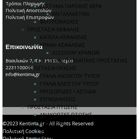
Τρόποι Πληρωμής
ΣΥΣΤΗΜΑ ΠΑΡΟΧΗΣ ΑΕΡΑ
Πολιτική Αποστολών
ΑΝΤΑΛΛΑΚΤΙΚΑ
Πολιτική Επιστροφών
ΦΙΛΤΡΟΜΑΣΚΕΣ
ΠΡΟΣΤΑΣΙΑ ΚΕΦΑΛΗΣ
ΚΑΠΕΛΑ ΑΣΦΑΛΕΙΑΣ
ΚΡΑΝΗ ΑΣΦΑΛΕΙΑΣ
Επικοινωνία
ΑΞΕΣΟΥΑΡ ΚΡΑΝΩΝ
ΣΥΣΤΗΜΑ ΠΟΛΛΑΠΛΗΣ ΠΡΟΣΤΑΣΙΑΣ
Βασιλικών 7, Τ.Κ. 35133, Λαμία
2231100096
ΠΡΟΣΤΑΣΙΑ ΟΡΑΣΗΣ
info@kentima.gr
ΓΥΑΛΙΑ ΑΝΟΙΧΤΟΥ ΤΥΠΟΥ
ΓΥΑΛΙΑ ΚΛΕΙΣΤΟΥ ΤΥΠΟΥ
ΠΡΟΣΩΠΙΔΕΣ / ΑΣΠΙΔΙΑ
ΣΥΓΚΟΛΛΗΣΕΙΣ
ΠΡΟΣΤΑΣΙΑ ΠΤΩΣΗΣ
ΑΝΑΚΟΠΤΕΣ ΠΤΩΣΗΣ
ΑΞΕΣΟΥΑΡ
©2023 Kentima.gr - All Rights Reserved
ΑΠΟΡΡΟΦΗΤΕΣ ΕΝΕΡΓΕΙΑΣ
Πολιτική Cookies
ΚΙΤ ΠΤΩΣΗΣ
Πολιτική Απορρήτου