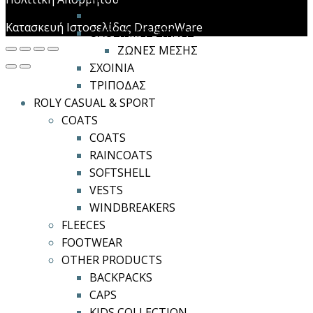
ΚΡΙΚΟΙ / ΓΑΝΤΖΟΙ
Κατασκευή Ιστοσελίδας DragonWare
ΟΛΟΣΩΜΕΣ ΖΩΝΕΣ
ΖΩΝΕΣ ΜΕΣΗΣ
ΣΧΟΙΝΙΑ
ΤΡΙΠΟΔΑΣ
ROLY CASUAL & SPORT
COATS
COATS
RAINCOATS
SOFTSHELL
VESTS
WINDBREAKERS
FLEECES
FOOTWEAR
OTHER PRODUCTS
BACKPACKS
CAPS
KIDS COLLECTION