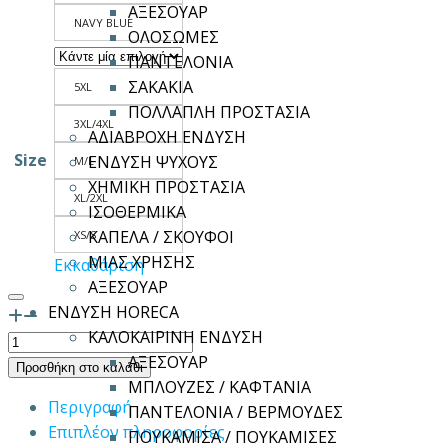
ΑΞΕΣΟΥΑΡ
NAVY BLUE
ΟΛΟΣΩΜΕΣ
ΠΑΝΤΕΛΟΝΙΑ
ΣΑΚΑΚΙΑ
5XL
ΠΟΛΛΑΠΛΗ ΠΡΟΣΤΑΣΙΑ
3XL/4XL
ΑΔΙΑΒΡΟΧΗ ΕΝΔΥΣΗ
Size
ΕΝΔΥΣΗ ΨΥΧΟΥΣ
M/L
ΧΗΜΙΚΗ ΠΡΟΣΤΑΣΙΑ
XL/2XL
ΙΣΟΘΕΡΜΙΚΑ
ΚΑΠΕΛΑ / ΣΚΟΥΦΟΙ
XS/S
ΜΙΑΣ ΧΡΗΣΗΣ
Εκκαθάριση
ΑΞΕΣΟΥΑΡ
ΕΝΔΥΣΗ HORECA
ΚΑΛΟΚΑΙΡΙΝΗ ΕΝΔΥΣΗ
Παντελόνα
ΑΞΕΣΟΥΑΡ
γυναικεία
Προσθήκη στο καλάθι
ΜΠΛΟΥΖΕΣ / ΚΑΦΤΑΝΙΑ
ζιπ
Περιγραφή
ΠΑΝΤΕΛΟΝΙΑ / ΒΕΡΜΟΥΔΕΣ
κιλότ
Επιπλέον πληροφορίες
ΠΟΥΚΑΜΙΣΑ / ΠΟΥΚΑΜΙΣΕΣ
XENIA