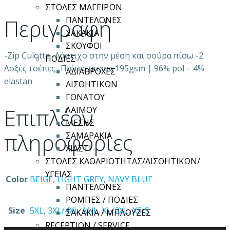
ΣΤΟΛΕΣ ΜΑΓΕΙΡΩΝ
ποσότητα
Περιγραφή
ΠΑΝΤΕΛΟΝΕΣ
ΣΑΚΑΚΙΑ
ΣΚΟΥΦΟΙ
-Zip Culotte -Λάστιχο στην μέση και σούρα πίσω -2
ΠΟΔΙΕΣ
Λοξές τσέπες -Πιέτες μπρος 195gsm | 96% pol – 4%
ΑΔΙΑΒΡΟΧΕΣ
elastan
ΑΙΣΘΗΤΙΚΩΝ
ΓΟΝΑΤΟΥ
Επιπλέον
ΛΑΙΜΟΥ
ΜΕΣΗΣ
πληροφορίες
ΣΑΜΑΡΑΚΙΑ
ΧΙΑΣΤΙ
ΣΤΟΛΕΣ ΚΑΘΑΡΙΟΤΗΤΑΣ/ΑΙΣΘΗΤΙΚΩΝ/
ΥΓΕΙΑΣ
Color
BEIGE
,
LIGHT GREY
,
NAVY BLUE
ΠΑΝΤΕΛΟΝΕΣ
ΡΟΜΠΕΣ / ΠΟΔΙΕΣ
Size
5XL
,
3XL/4XL
,
M/L
,
XL/2XL
,
XS/S
ΣΑΚΑΚΙΑ / ΜΠΛΟΥΖΕΣ
RECEPTION / SERVICE