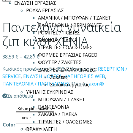
ΕΝΔΥΣΗ ΕΡΓΑΣΙΑΣ
ΡΟΥΧΑ ΕΡΓΑΣΙΑΣ
ΑΜΑΝΙΚΑ / ΜΠΟΥΦΑΝ / ΤΖΑΚΕΤ
Παντελόνα γυναικεία
ΠΑΝΤΕΛΟΝΙΑ / ΒΕΡΜΟΥΔΕΣ
ΡΟΜΠΕΣ / ΠΟΔΙΕΣ
ζιπ κιλότ XENIA
ΣΑΚΑΚΙΑ / ΓΙΛΕΚΑ
ΤΙΡΑΝΤΕΣ / ΟΛΟΣΩΜΕΣ
ΦΟΡΜΕΣ ΕΡΓΑΣΙΑΣ FAGEO
38,59
€
–
42,87
€
ΦΟΥΤΕΡ / ΖΑΚΕΤΕΣ
Κωδικός προϊόντος:
54-393-2
Κατηγορίες:
RECEPTION /
ΖΑΚΕΤΕΣ-ΣΑΚΑΚΙΑ FAGEO
SERVICE
,
ΕΝΔΥΣΗ HORECA
,
ΚΑΤΗΓΟΡΙΕΣ WEB
,
Ζακέτες
ΠΑΝΤΕΛΟΝΙΑ / ΠΑΝΤΕΛΟΝΕΣ
Μάρκα:
axon®
Σακάκια εργασίας
ΥΨΗΛΗΣ ΕΥΚΡΙΝΕΙΑΣ
Σε απόθεμα
ΜΠΟΥΦΑΝ / ΤΖΑΚΕΤ
ΠΑΝΤΕΛΟΝΙΑ
ΣΑΚΑΚΙΑ / ΓΙΛΕΚΑ
BEIGE
ΤΙΡΑΝΤΕΣ / ΟΛΟΣΩΜΕΣ
Color
ΒΡΑΔΥΦΛΕΓΗ
LIGHT GREY