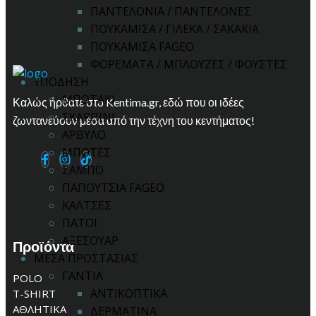
ΠΑΝΤΕΛΟΝΙΑ / ΠΑΝΤΕΛΟΝΕΣ
ΠΟΥΚΑΜΙΣΑ / ΓΙΛΕΚΑ / ΣΑΚΑΚΙΑ
ΠΟΥΚΑΜΙΣΑ FAGEO
ΦΟΡΕΜΑΤΑ / ΜΠΛΟΥΖΕΣ / ΦΟΥΣΤΕΣ
ΥΠΟΔΗΣΗ
ΜΠΟΤΑΚΙ
Καλώς ήρθατε στο Kentima.gr, εδώ που οι ιδέες
ΣΚΑΡΠΙΝΙ
ζωντανεύουν μέσα από την τέχνη του κεντήματος!
ΑΡΒΥΛΟ
ΜΠΟΤΕΣ
ΣΑΜΠΟ
ΠΑΠΟΥΤΣΙΑ FAGEO
ΚΑΛΤΣΕΣ
ΠΑΤΟΙ
ΑΞΕΣΟΥΑΡ
Προϊόντα
ΜΕΣΑ ΠΡΟΣΤΑΣΙΑΣ
ΓΑΝΤΙΑ
POLO
ΑΝΤΙΚΟΠΤΙΚΑ
T-SHIRT
ΑΘΛΗΤΙΚΑ
ΔΕΡΜΑΤΙΝΑ