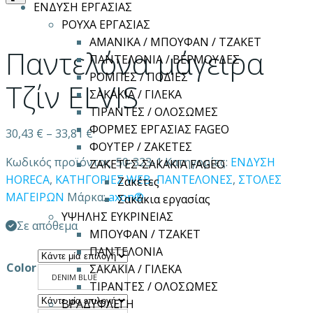
ΕΝΔΥΣΗ ΕΡΓΑΣΙΑΣ
ΡΟΥΧΑ ΕΡΓΑΣΙΑΣ
ΑΜΑΝΙΚΑ / ΜΠΟΥΦΑΝ / ΤΖΑΚΕΤ
Παντελόνα μάγειρα
ΠΑΝΤΕΛΟΝΙΑ / ΒΕΡΜΟΥΔΕΣ
ΡΟΜΠΕΣ / ΠΟΔΙΕΣ
Τζίν ELVIS
ΣΑΚΑΚΙΑ / ΓΙΛΕΚΑ
ΤΙΡΑΝΤΕΣ / ΟΛΟΣΩΜΕΣ
ΦΟΡΜΕΣ ΕΡΓΑΣΙΑΣ FAGEO
30,43
€
–
33,81
€
ΦΟΥΤΕΡ / ΖΑΚΕΤΕΣ
Κωδικός προϊόντος:
50-323-1
Κατηγορίες:
ΕΝΔΥΣΗ
ΖΑΚΕΤΕΣ-ΣΑΚΑΚΙΑ FAGEO
HORECA
,
ΚΑΤΗΓΟΡΙΕΣ WEB
,
ΠΑΝΤΕΛΟΝΕΣ
,
ΣΤΟΛΕΣ
Ζακέτες
ΜΑΓΕΙΡΩΝ
Μάρκα:
axon®
Σακάκια εργασίας
ΥΨΗΛΗΣ ΕΥΚΡΙΝΕΙΑΣ
Σε απόθεμα
ΜΠΟΥΦΑΝ / ΤΖΑΚΕΤ
ΠΑΝΤΕΛΟΝΙΑ
Color
ΣΑΚΑΚΙΑ / ΓΙΛΕΚΑ
DENIM BLUE
ΤΙΡΑΝΤΕΣ / ΟΛΟΣΩΜΕΣ
ΒΡΑΔΥΦΛΕΓΗ