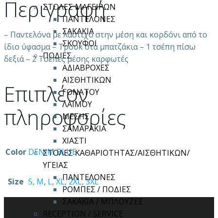
Περιγραφή
ΣΤΟΛΕΣ ΜΑΓΕΙΡΩΝ
ΠΑΝΤΕΛΟΝΕΣ
ΣΑΚΑΚΙΑ
– Παντελόνα με λάστιχο στην μέση και κορδόνι από το
ΣΚΟΥΦΟΙ
ίδιο ύφασμα – Τρουκ στα μπατζάκια – 1 τσέπη πίσω
ΠΟΔΙΕΣ
δεξιά – 2 Τσέπες μέσης καρφωτές
ΑΔΙΑΒΡΟΧΕΣ
ΑΙΣΘΗΤΙΚΩΝ
Επιπλέον
ΓΟΝΑΤΟΥ
ΛΑΙΜΟΥ
πληροφορίες
ΜΕΣΗΣ
ΣΑΜΑΡΑΚΙΑ
ΧΙΑΣΤΙ
Color
DENIM BLUE
ΣΤΟΛΕΣ ΚΑΘΑΡΙΟΤΗΤΑΣ/ΑΙΣΘΗΤΙΚΩΝ/
ΥΓΕΙΑΣ
ΠΑΝΤΕΛΟΝΕΣ
Size
S
,
M
,
L
,
XL
,
2XL
,
3XL
ΡΟΜΠΕΣ / ΠΟΔΙΕΣ
ΣΑΚΑΚΙΑ / ΜΠΛΟΥΖΕΣ
RECEPTION / SERVICE