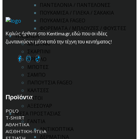
ΠΑΝΤΕΛΟΝΙΑ / ΠΑΝΤΕΛΟΝΕΣ
ΠΟΥΚΑΜΙΣΑ / ΓΙΛΕΚΑ / ΣΑΚΑΚΙΑ
ΠΟΥΚΑΜΙΣΑ FAGEO
ΦΟΡΕΜΑΤΑ / ΜΠΛΟΥΖΕΣ / ΦΟΥΣΤΕΣ
Καλώς ήρθατε στο Kentima.gr, εδώ που οι ιδέες
ΥΠΟΔΗΣΗ
ζωντανεύουν μέσα από την τέχνη του κεντήματος!
ΜΠΟΤΑΚΙ
ΣΚΑΡΠΙΝΙ
ΑΡΒΥΛΟ
ΜΠΟΤΕΣ
ΣΑΜΠΟ
ΠΑΠΟΥΤΣΙΑ FAGEO
ΚΑΛΤΣΕΣ
Προϊόντα
ΠΑΤΟΙ
ΑΞΕΣΟΥΑΡ
POLO
ΜΕΣΑ ΠΡΟΣΤΑΣΙΑΣ
T-SHIRT
ΓΑΝΤΙΑ
ΑΘΛΗΤΙΚΑ
ΑΝΤΙΚΟΠΤΙΚΑ
ΑΙΣΘΗΤΙΚΗ-ΥΓΕΙΑ
ΔΕΡΜΑΤΙΝΑ
ΕΣΤΙΑΣΗ