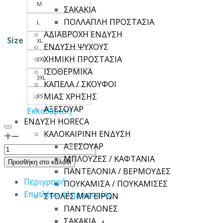
M
ΣΑΚΑΚΙΑ
ΠΟΛΛΑΠΛΗ ΠΡΟΣΤΑΣΙΑ
L
ΑΔΙΑΒΡΟΧΗ ΕΝΔΥΣΗ
Size
XL
ΕΝΔΥΣΗ ΨΥΧΟΥΣ
ΧΗΜΙΚΗ ΠΡΟΣΤΑΣΙΑ
2XL
ΙΣΟΘΕΡΜΙΚΑ
3XL
ΚΑΠΕΛΑ / ΣΚΟΥΦΟΙ
ΜΙΑΣ ΧΡΗΣΗΣ
XS
ΑΞΕΣΟΥΑΡ
Εκκαθάριση
ΕΝΔΥΣΗ HORECA
ΚΑΛΟΚΑΙΡΙΝΗ ΕΝΔΥΣΗ
ΑΞΕΣΟΥΑΡ
Παντελόνα
ΜΠΛΟΥΖΕΣ / ΚΑΦΤΑΝΙΑ
HAREM
Προσθήκη στο καλάθι
ΠΑΝΤΕΛΟΝΙΑ / ΒΕΡΜΟΥΔΕΣ
ποσότητα
Περιγραφή
ΠΟΥΚΑΜΙΣΑ / ΠΟΥΚΑΜΙΣΕΣ
Επιπλέον πληροφορίες
ΣΤΟΛΕΣ ΜΑΓΕΙΡΩΝ
ΠΑΝΤΕΛΟΝΕΣ
ΣΑΚΑΚΙΑ