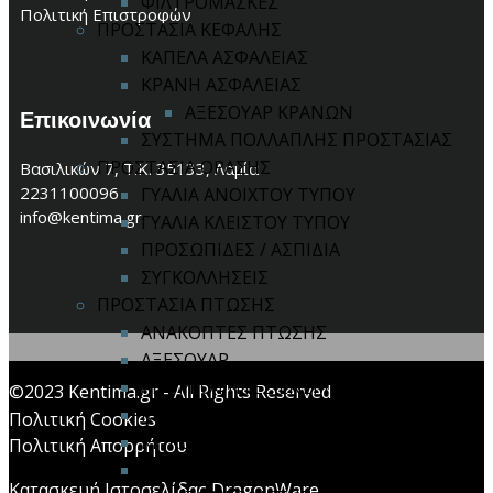
ΦΙΛΤΡΟΜΑΣΚΕΣ
Πολιτική Επιστροφών
ΠΡΟΣΤΑΣΙΑ ΚΕΦΑΛΗΣ
ΚΑΠΕΛΑ ΑΣΦΑΛΕΙΑΣ
ΚΡΑΝΗ ΑΣΦΑΛΕΙΑΣ
ΑΞΕΣΟΥΑΡ ΚΡΑΝΩΝ
Επικοινωνία
ΣΥΣΤΗΜΑ ΠΟΛΛΑΠΛΗΣ ΠΡΟΣΤΑΣΙΑΣ
ΠΡΟΣΤΑΣΙΑ ΟΡΑΣΗΣ
Βασιλικών 7, Τ.Κ. 35133, Λαμία
2231100096
ΓΥΑΛΙΑ ΑΝΟΙΧΤΟΥ ΤΥΠΟΥ
info@kentima.gr
ΓΥΑΛΙΑ ΚΛΕΙΣΤΟΥ ΤΥΠΟΥ
ΠΡΟΣΩΠΙΔΕΣ / ΑΣΠΙΔΙΑ
ΣΥΓΚΟΛΛΗΣΕΙΣ
ΠΡΟΣΤΑΣΙΑ ΠΤΩΣΗΣ
ΑΝΑΚΟΠΤΕΣ ΠΤΩΣΗΣ
ΑΞΕΣΟΥΑΡ
ΑΠΟΡΡΟΦΗΤΕΣ ΕΝΕΡΓΕΙΑΣ
©2023 Kentima.gr - All Rights Reserved
ΚΙΤ ΠΤΩΣΗΣ
Πολιτική Cookies
ΚΡΙΚΟΙ / ΓΑΝΤΖΟΙ
Πολιτική Απορρήτου
ΟΛΟΣΩΜΕΣ ΖΩΝΕΣ
Κατασκευή Ιστοσελίδας DragonWare