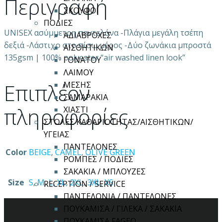
Περιγραφή
ΣΚΟΥΦΟΙ
ΠΟΔΙΕΣ
UNISEX ασύμμετρη παντελόνα -Πλάγια μεγάλη τσέπη
ΑΔΙΑΒΡΟΧΕΣ
δεξιά -Λάστιχο στο πίσω μέρος -Δύο ζωνάκια μπροστά
ΑΙΣΘΗΤΙΚΩΝ
135gsm | 100% polyester “air washed linen look”
ΓΟΝΑΤΟΥ
ΛΑΙΜΟΥ
Επιπλέον
ΜΕΣΗΣ
ΣΑΜΑΡΑΚΙΑ
πληροφορίες
ΧΙΑΣΤΙ
ΣΤΟΛΕΣ ΚΑΘΑΡΙΟΤΗΤΑΣ/ΑΙΣΘΗΤΙΚΩΝ/
ΥΓΕΙΑΣ
ΠΑΝΤΕΛΟΝΕΣ
Color
BEIGE
,
CAMEL
,
OLIVE GREEN
ΡΟΜΠΕΣ / ΠΟΔΙΕΣ
ΣΑΚΑΚΙΑ / ΜΠΛΟΥΖΕΣ
Size
S
,
M
,
L
,
XL
,
2XL
,
3XL
,
XS
RECEPTION / SERVICE
ΠΑΝΤΕΛΟΝΙΑ / ΠΑΝΤΕΛΟΝΕΣ
ΠΟΥΚΑΜΙΣΑ / ΓΙΛΕΚΑ / ΣΑΚΑΚΙΑ
ΠΟΥΚΑΜΙΣΑ FAGEO