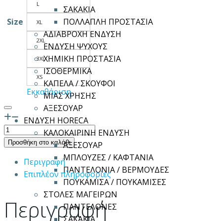
L
ΣΑΚΑΚΙΑ
Size
ΠΟΛΛΑΠΛΗ ΠΡΟΣΤΑΣΙΑ
XL
ΑΔΙΑΒΡΟΧΗ ΕΝΔΥΣΗ
2XL
ΕΝΔΥΣΗ ΨΥΧΟΥΣ
ΧΗΜΙΚΗ ΠΡΟΣΤΑΣΙΑ
3XL
ΙΣΟΘΕΡΜΙΚΑ
XS
ΚΑΠΕΛΑ / ΣΚΟΥΦΟΙ
Εκκαθάριση
ΜΙΑΣ ΧΡΗΣΗΣ
ΑΞΕΣΟΥΑΡ
ΕΝΔΥΣΗ HORECA
Παντελόνα
ΚΑΛΟΚΑΙΡΙΝΗ ΕΝΔΥΣΗ
ROVER
Προσθήκη στο καλάθι
ΑΞΕΣΟΥΑΡ
ποσότητα
ΜΠΛΟΥΖΕΣ / ΚΑΦΤΑΝΙΑ
Περιγραφή
ΠΑΝΤΕΛΟΝΙΑ / ΒΕΡΜΟΥΔΕΣ
Επιπλέον πληροφορίες
ΠΟΥΚΑΜΙΣΑ / ΠΟΥΚΑΜΙΣΕΣ
ΣΤΟΛΕΣ ΜΑΓΕΙΡΩΝ
Περιγραφή
ΠΑΝΤΕΛΟΝΕΣ
ΣΑΚΑΚΙΑ