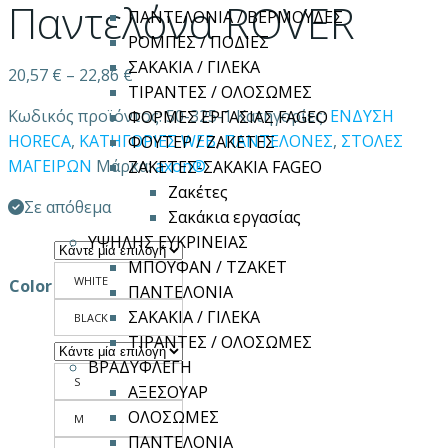
Παντελόνα ROVER
ΠΑΝΤΕΛΟΝΙΑ / ΒΕΡΜΟΥΔΕΣ
ΡΟΜΠΕΣ / ΠΟΔΙΕΣ
ΣΑΚΑΚΙΑ / ΓΙΛΕΚΑ
20,57
€
–
22,86
€
ΤΙΡΑΝΤΕΣ / ΟΛΟΣΩΜΕΣ
Κωδικός προϊόντος:
50-325-1
Κατηγορίες:
ΕΝΔΥΣΗ
ΦΟΡΜΕΣ ΕΡΓΑΣΙΑΣ FAGEO
HORECA
,
ΚΑΤΗΓΟΡΙΕΣ WEB
,
ΠΑΝΤΕΛΟΝΕΣ
,
ΣΤΟΛΕΣ
ΦΟΥΤΕΡ / ΖΑΚΕΤΕΣ
ΜΑΓΕΙΡΩΝ
Μάρκα:
axon®
ΖΑΚΕΤΕΣ-ΣΑΚΑΚΙΑ FAGEO
Ζακέτες
Σε απόθεμα
Σακάκια εργασίας
ΥΨΗΛΗΣ ΕΥΚΡΙΝΕΙΑΣ
ΜΠΟΥΦΑΝ / ΤΖΑΚΕΤ
WHITE
Color
ΠΑΝΤΕΛΟΝΙΑ
ΣΑΚΑΚΙΑ / ΓΙΛΕΚΑ
BLACK
ΤΙΡΑΝΤΕΣ / ΟΛΟΣΩΜΕΣ
ΒΡΑΔΥΦΛΕΓΗ
S
ΑΞΕΣΟΥΑΡ
ΟΛΟΣΩΜΕΣ
M
ΠΑΝΤΕΛΟΝΙΑ