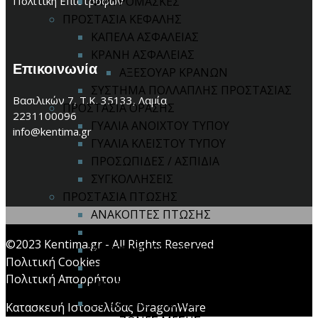
Πολιτική Επιστροφών
ΦΙΛΤΡΟΜΑΣΚΕΣ
ΠΡΟΣΤΑΣΙΑ ΚΕΦΑΛΗΣ
ΚΑΠΕΛΑ ΑΣΦΑΛΕΙΑΣ
ΚΡΑΝΗ ΑΣΦΑΛΕΙΑΣ
Επικοινωνία
ΑΞΕΣΟΥΑΡ ΚΡΑΝΩΝ
ΣΥΣΤΗΜΑ ΠΟΛΛΑΠΛΗΣ ΠΡΟΣΤΑΣΙΑΣ
Βασιλικών 7, Τ.Κ. 35133, Λαμία
ΠΡΟΣΤΑΣΙΑ ΟΡΑΣΗΣ
2231100096
ΓΥΑΛΙΑ ΑΝΟΙΧΤΟΥ ΤΥΠΟΥ
info@kentima.gr
ΓΥΑΛΙΑ ΚΛΕΙΣΤΟΥ ΤΥΠΟΥ
ΠΡΟΣΩΠΙΔΕΣ / ΑΣΠΙΔΙΑ
ΣΥΓΚΟΛΛΗΣΕΙΣ
ΠΡΟΣΤΑΣΙΑ ΠΤΩΣΗΣ
ΑΝΑΚΟΠΤΕΣ ΠΤΩΣΗΣ
ΑΞΕΣΟΥΑΡ
©2023 Kentima.gr - All Rights Reserved
ΑΠΟΡΡΟΦΗΤΕΣ ΕΝΕΡΓΕΙΑΣ
Πολιτική Cookies
ΚΙΤ ΠΤΩΣΗΣ
Πολιτική Απορρήτου
ΚΡΙΚΟΙ / ΓΑΝΤΖΟΙ
ΟΛΟΣΩΜΕΣ ΖΩΝΕΣ
Κατασκευή Ιστοσελίδας DragonWare