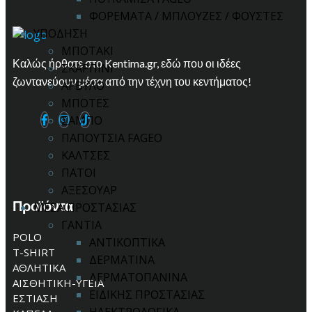
ΦΟΡΕΜΑΤΑ / ΜΠΛΟΥΖΕΣ / ΦΟΥΣΤΕΣ
ΥΠΟΔΗΣΗ
ΜΠΟΤΑΚΙ
Καλώς ήρθατε στο Kentima.gr, εδώ που οι ιδέες
ΣΚΑΡΠΙΝΙ
ζωντανεύουν μέσα από την τέχνη του κεντήματος!
ΑΡΒΥΛΟ
ΜΠΟΤΕΣ
ΣΑΜΠΟ
ΠΑΠΟΥΤΣΙΑ FAGEO
ΚΑΛΤΣΕΣ
ΠΑΤΟΙ
ΑΞΕΣΟΥΑΡ
Προϊόντα
ΜΕΣΑ ΠΡΟΣΤΑΣΙΑΣ
ΓΑΝΤΙΑ
POLO
ΑΝΤΙΚΟΠΤΙΚΑ
T-SHIRT
ΔΕΡΜΑΤΙΝΑ
ΑΘΛΗΤΙΚΑ
ΔΕΡΜΑΤΟΠΑΝΙΝΑ
ΑΙΣΘΗΤΙΚΗ-ΥΓΕΙΑ
ΕΙΔΙΚΗΣ ΠΡΟΣΤΑΣΙΑΣ
ΕΣΤΙΑΣΗ