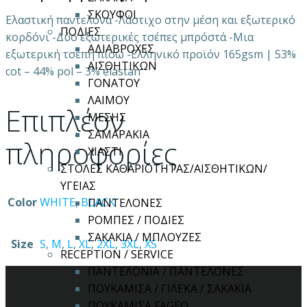
ΣΚΟΥΦΟΙ
Ελαστική παντελόνα -Λάστιχο στην μέση και εξωτερικό
ΠΟΔΙΕΣ
κορδόνι -Δύο εξωτερικές τσέπες μπρόστά -Μια
ΑΔΙΑΒΡΟΧΕΣ
εξωτερική τσέπη πίσω -Ελληνικό προϊόν 165gsm | 53%
ΑΙΣΘΗΤΙΚΩΝ
cot – 44% pol – 3% elastan
ΓΟΝΑΤΟΥ
ΛΑΙΜΟΥ
Επιπλέον
ΜΕΣΗΣ
ΣΑΜΑΡΑΚΙΑ
πληροφορίες
ΧΙΑΣΤΙ
ΣΤΟΛΕΣ ΚΑΘΑΡΙΟΤΗΤΑΣ/ΑΙΣΘΗΤΙΚΩΝ/
ΥΓΕΙΑΣ
Color
WHITE
,
BLACK
ΠΑΝΤΕΛΟΝΕΣ
ΡΟΜΠΕΣ / ΠΟΔΙΕΣ
ΣΑΚΑΚΙΑ / ΜΠΛΟΥΖΕΣ
Size
S
,
M
,
L
,
XL
,
2XL
,
3XL
,
XS
RECEPTION / SERVICE
ΠΑΝΤΕΛΟΝΙΑ / ΠΑΝΤΕΛΟΝΕΣ
ΠΟΥΚΑΜΙΣΑ / ΓΙΛΕΚΑ / ΣΑΚΑΚΙΑ
ΠΟΥΚΑΜΙΣΑ FAGEO