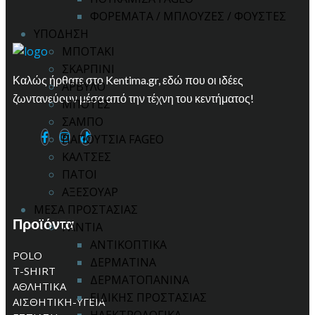
ΦΟΡΕΜΑΤΑ / ΜΠΛΟΥΖΕΣ / ΦΟΥΣΤΕΣ
ΥΠΟΔΗΣΗ
ΜΠΟΤΑΚΙ
ΣΚΑΡΠΙΝΙ
Καλώς ήρθατε στο Kentima.gr, εδώ που οι ιδέες
ΑΡΒΥΛΟ
ζωντανεύουν μέσα από την τέχνη του κεντήματος!
ΜΠΟΤΕΣ
ΣΑΜΠΟ
ΠΑΠΟΥΤΣΙΑ FAGEO
ΚΑΛΤΣΕΣ
ΠΑΤΟΙ
ΑΞΕΣΟΥΑΡ
ΜΕΣΑ ΠΡΟΣΤΑΣΙΑΣ
Προϊόντα
ΓΑΝΤΙΑ
ΑΝΤΙΚΟΠΤΙΚΑ
POLO
ΔΕΡΜΑΤΙΝΑ
T-SHIRT
ΔΕΡΜΑΤΟΠΑΝΙΝΑ
ΑΘΛΗΤΙΚΑ
ΕΙΔΙΚΗΣ ΠΡΟΣΤΑΣΙΑΣ
ΑΙΣΘΗΤΙΚΗ-ΥΓΕΙΑ