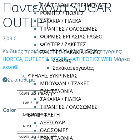
Παντελόνα SUGAR
ΠΑΝΤΕΛΟΝΙΑ / ΒΕΡΜΟΥΔΕΣ
ΡΟΜΠΕΣ / ΠΟΔΙΕΣ
OUTLET
ΣΑΚΑΚΙΑ / ΓΙΛΕΚΑ
ΤΙΡΑΝΤΕΣ / ΟΛΟΣΩΜΕΣ
ΦΟΡΜΕΣ ΕΡΓΑΣΙΑΣ FAGEO
7,03
€
ΦΟΥΤΕΡ / ΖΑΚΕΤΕΣ
Κωδικός προϊόντος:
50-321-1OUTLET
Κατηγορίες:
ΖΑΚΕΤΕΣ-ΣΑΚΑΚΙΑ FAGEO
HORECA
,
OUTLET & STOCK
,
ΚΑΤΗΓΟΡΙΕΣ WEB
Μάρκα:
Ζακέτες
axon®
Σακάκια εργασίας
ΥΨΗΛΗΣ ΕΥΚΡΙΝΕΙΑΣ
Σε απόθεμα
ΜΠΟΥΦΑΝ / ΤΖΑΚΕΤ
ΠΑΝΤΕΛΟΝΙΑ
ΣΑΚΑΚΙΑ / ΓΙΛΕΚΑ
LAB BLUE
ΤΙΡΑΝΤΕΣ / ΟΛΟΣΩΜΕΣ
Color
ΒΡΑΔΥΦΛΕΓΗ
LAB GREEN
ΑΞΕΣΟΥΑΡ
ROSETTE
ΟΛΟΣΩΜΕΣ
ΠΑΝΤΕΛΟΝΙΑ