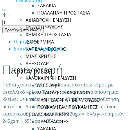
Εκκαθάριση
ΣΑΚΑΚΙΑ
ΠΟΛΛΑΠΛΗ ΠΡΟΣΤΑΣΙΑ
ΑΔΙΑΒΡΟΧΗ ΕΝΔΥΣΗ
Ποδιά
ΕΝΔΥΣΗ ΨΥΧΟΥΣ
λαιμού
Προσθήκη στο καλάθι
ΧΗΜΙΚΗ ΠΡΟΣΤΑΣΙΑ
MARE
Περιγραφή
ΙΣΟΘΕΡΜΙΚΑ
ποσότητα
Επιπλέον πληροφορίες
ΚΑΠΕΛΑ / ΣΚΟΥΦΟΙ
ΜΙΑΣ ΧΡΗΣΗΣ
ΑΞΕΣΟΥΑΡ
Περιγραφή
ΕΝΔΥΣΗ HORECA
ΚΑΛΟΚΑΙΡΙΝΗ ΕΝΔΥΣΗ
Ποδιά χιαστί -Χιαστί κορδόνια στο πίσω μέρος με
ΑΞΕΣΟΥΑΡ
μεταλλικό κρίκο -Τριπλή τσέπη μπροστά όπου η μια
ΜΠΛΟΥΖΕΣ / ΚΑΦΤΑΝΙΑ
κλείνει με καπάκι και τρουκ -Θηλύκι για τοποθέτηση
ΠΑΝΤΕΛΟΝΙΑ / ΒΕΡΜΟΥΔΕΣ
πετσέτας -Διακοσμητικά πιρτσίνια -Οι τσέπες είναι
ΠΟΥΚΑΜΙΣΑ / ΠΟΥΚΑΜΙΣΕΣ
κατασκευασμένες από καμβά 320gsm -Ελληνικό προϊόν.
ΣΤΟΛΕΣ ΜΑΓΕΙΡΩΝ
245gsm | 65% pol – 35% cot
ΠΑΝΤΕΛΟΝΕΣ
ΣΑΚΑΚΙΑ