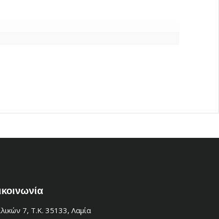
ικοινωνία
λικών 7, Τ.Κ. 35133, Λαμία