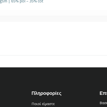
gsm | 65% pol – 35% cot
Πληροφορίες
Επ
Βασι
Ποιοί είμαστε