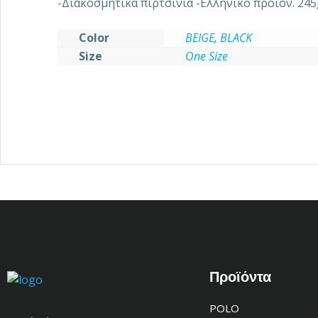
-Διακοσμητικά πιρτσίνια -Ελληνικό προϊόν. 245
Color
BEIGE
,
BLACK
Size
One Size
Προϊόντα
POLO