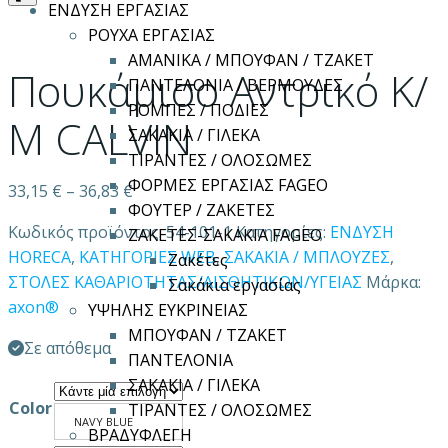
ΕΝΔΥΣΗ ΕΡΓΑΣΙΑΣ
ΡΟΥΧΑ ΕΡΓΑΣΙΑΣ
ΑΜΑΝΙΚΑ / ΜΠΟΥΦΑΝ / ΤΖΑΚΕΤ
Πουκάμισο Αντρικό Κ/
ΠΑΝΤΕΛΟΝΙΑ / ΒΕΡΜΟΥΔΕΣ
ΡΟΜΠΕΣ / ΠΟΔΙΕΣ
Μ CALVIN
ΣΑΚΑΚΙΑ / ΓΙΛΕΚΑ
ΤΙΡΑΝΤΕΣ / ΟΛΟΣΩΜΕΣ
ΦΟΡΜΕΣ ΕΡΓΑΣΙΑΣ FAGEO
33,15
€
–
36,83
€
ΦΟΥΤΕΡ / ΖΑΚΕΤΕΣ
Κωδικός προϊόντος:
54-101-1
Κατηγορίες:
ΕΝΔΥΣΗ
ΖΑΚΕΤΕΣ-ΣΑΚΑΚΙΑ FAGEO
HORECA
,
ΚΑΤΗΓΟΡΙΕΣ WEB
,
ΣΑΚΑΚΙΑ / ΜΠΛΟΥΖΕΣ
,
Ζακέτες
ΣΤΟΛΕΣ ΚΑΘΑΡΙΟΤΗΤΑΣ/ΑΙΣΘΗΤΙΚΩΝ/ΥΓΕΙΑΣ
Μάρκα:
Σακάκια εργασίας
axon®
ΥΨΗΛΗΣ ΕΥΚΡΙΝΕΙΑΣ
ΜΠΟΥΦΑΝ / ΤΖΑΚΕΤ
Σε απόθεμα
ΠΑΝΤΕΛΟΝΙΑ
ΣΑΚΑΚΙΑ / ΓΙΛΕΚΑ
Color
ΤΙΡΑΝΤΕΣ / ΟΛΟΣΩΜΕΣ
NAVY BLUE
ΒΡΑΔΥΦΛΕΓΗ