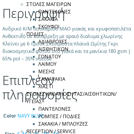
ποσότητα
ΣΤΟΛΕΣ ΜΑΓΕΙΡΩΝ
Περιγραφή
ΠΑΝΤΕΛΟΝΕΣ
ΣΑΚΑΚΙΑ
ΣΚΟΥΦΟΙ
Ανδρικό Κ/Μ πουκάμισο ΜΑΟ γιακάς και κρυφοπατιλέτα
ΠΟΔΙΕΣ
Ανθεκτικό σε κατάβρεξη με αραιό διαλυμα χλωρίνης
ΑΔΙΑΒΡΟΧΕΣ
Κλείνει με 6 τρουκ Σκίσιμοστα πλαϊνά Ωμίτης Γκρι
ΑΙΣΘΗΤΙΚΩΝ
διακοσμητικό φυτίλι στο γιακά και τα μανίκια 180 gsm |
ΓΟΝΑΤΟΥ
65% pol – 35% viscose
ΛΑΙΜΟΥ
ΜΕΣΗΣ
Επιπλέον
ΣΑΜΑΡΑΚΙΑ
ΧΙΑΣΤΙ
πληροφορίες
ΣΤΟΛΕΣ ΚΑΘΑΡΙΟΤΗΤΑΣ/ΑΙΣΘΗΤΙΚΩΝ/
ΥΓΕΙΑΣ
ΠΑΝΤΕΛΟΝΕΣ
Color
NAVY BLUE
ΡΟΜΠΕΣ / ΠΟΔΙΕΣ
ΣΑΚΑΚΙΑ / ΜΠΛΟΥΖΕΣ
RECEPTION / SERVICE
Size
S
,
M
,
L
,
XL
,
2XL
,
3XL