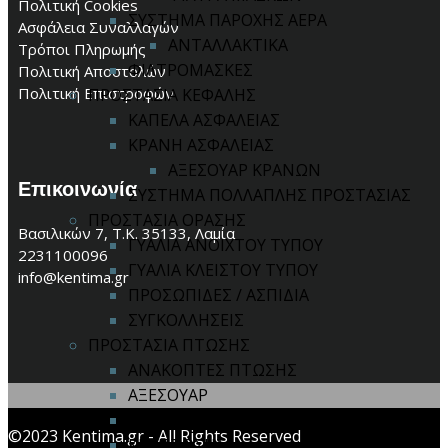
Πολιτική Cookies
ΣΥΣΤΗΜΑ ΠΑΡΟΧΗΣ ΑΕΡΑ
Ασφάλεια Συναλλαγών
ΑΝΤΑΛΛΑΚΤΙΚΑ
Τρόποι Πληρωμής
ΦΙΛΤΡΟΜΑΣΚΕΣ
Πολιτική Αποστολών
Πολιτική Επιστροφών
ΠΡΟΣΤΑΣΙΑ ΚΕΦΑΛΗΣ
ΚΑΠΕΛΑ ΑΣΦΑΛΕΙΑΣ
ΚΡΑΝΗ ΑΣΦΑΛΕΙΑΣ
ΑΞΕΣΟΥΑΡ ΚΡΑΝΩΝ
Επικοινωνία
ΣΥΣΤΗΜΑ ΠΟΛΛΑΠΛΗΣ ΠΡΟΣΤΑΣΙΑΣ
ΠΡΟΣΤΑΣΙΑ ΟΡΑΣΗΣ
Βασιλικών 7, Τ.Κ. 35133, Λαμία
ΓΥΑΛΙΑ ΑΝΟΙΧΤΟΥ ΤΥΠΟΥ
2231100096
ΓΥΑΛΙΑ ΚΛΕΙΣΤΟΥ ΤΥΠΟΥ
info@kentima.gr
ΠΡΟΣΩΠΙΔΕΣ / ΑΣΠΙΔΙΑ
ΣΥΓΚΟΛΛΗΣΕΙΣ
ΠΡΟΣΤΑΣΙΑ ΠΤΩΣΗΣ
ΑΝΑΚΟΠΤΕΣ ΠΤΩΣΗΣ
ΑΞΕΣΟΥΑΡ
ΑΠΟΡΡΟΦΗΤΕΣ ΕΝΕΡΓΕΙΑΣ
©2023 Kentima.gr - All Rights Reserved
ΚΙΤ ΠΤΩΣΗΣ