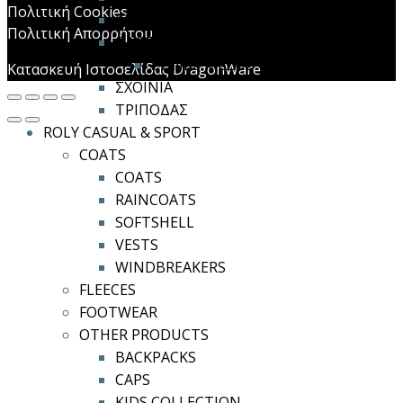
Πολιτική Cookies
ΚΡΙΚΟΙ / ΓΑΝΤΖΟΙ
Πολιτική Απορρήτου
ΟΛΟΣΩΜΕΣ ΖΩΝΕΣ
ΖΩΝΕΣ ΜΕΣΗΣ
Κατασκευή Ιστοσελίδας DragonWare
ΣΧΟΙΝΙΑ
ΤΡΙΠΟΔΑΣ
ROLY CASUAL & SPORT
COATS
COATS
RAINCOATS
SOFTSHELL
VESTS
WINDBREAKERS
FLEECES
FOOTWEAR
OTHER PRODUCTS
BACKPACKS
CAPS
KIDS COLLECTION