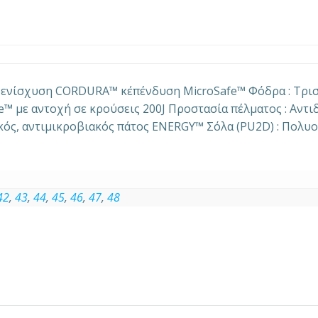
ε ενίσχυση CORDURA™ κ΄επένδυση MicroSafe™ Φόδρα : Τρι
e™ με αντοχή σε κρούσεις 200J Προστασία πέλματος : Αντι
ικός, αντιμικροβιακός πάτος ENERGY™ Σόλα (PU2D) : Πολ
42
,
43
,
44
,
45
,
46
,
47
,
48