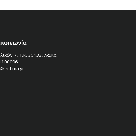
ικοινωνία
λικών 7, Τ.Κ. 35133, Λαμία
1100096
@kentima.gr