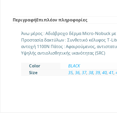
Περιγραφή
Επιπλέον πληροφορίες
Άνω μέρος : Αδιάβροχο δέρμα Micro-Nobuck μ
Προστασία δακτύλων : Συνθετικό κέλυφος T-Lit
αντοχή 1100N Πάτος : Αφαιρούμενος, αντιστατ
Yψηλής αντιολισθητικής ικανότητας (SRC)
Color
BLACK
Size
35
,
36
,
37
,
38
,
39
,
40
,
41
,