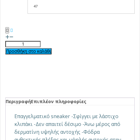
47
Προσθήκη στο καλάθι
Περιγραφή
Επιπλέον πληροφορίες
Επαγγελματικό sneaker -Σφίγγει με λάστιχο
κλιπάκι -Δεν απαιτεί δέσιμο -Άνω μέρος από
δερματίνη υψηλής αντοχής -Φόδρα
ανθεκτικής πλέξης και υψηλής αντοχής στην