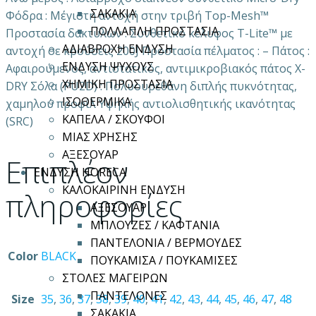
ΣΑΚΑΚΙΑ
Φόδρα : Μέγιστη αντοχή στην τριβή Top-Mesh™
ΠΟΛΛΑΠΛΗ ΠΡΟΣΤΑΣΙΑ
Προστασία δακτύλων : Συνθετικό κέλυφος T-Lite™ με
ΑΔΙΑΒΡΟΧΗ ΕΝΔΥΣΗ
αντοχή σε κρούσεις 200J Προστασία πέλματος : – Πάτος :
ΕΝΔΥΣΗ ΨΥΧΟΥΣ
Αφαιρούμενος, αντιστατικός, αντιμικροβιακός πάτος X-
ΧΗΜΙΚΗ ΠΡΟΣΤΑΣΙΑ
DRY Σόλα (PU2D) : Πολυουρεθάνη διπλής πυκνότητας,
ΙΣΟΘΕΡΜΙΚΑ
χαμηλού προφίλ Yψηλής αντιολισθητικής ικανότητας
ΚΑΠΕΛΑ / ΣΚΟΥΦΟΙ
(SRC)
ΜΙΑΣ ΧΡΗΣΗΣ
ΑΞΕΣΟΥΑΡ
Επιπλέον
ΕΝΔΥΣΗ HORECA
ΚΑΛΟΚΑΙΡΙΝΗ ΕΝΔΥΣΗ
πληροφορίες
ΑΞΕΣΟΥΑΡ
ΜΠΛΟΥΖΕΣ / ΚΑΦΤΑΝΙΑ
ΠΑΝΤΕΛΟΝΙΑ / ΒΕΡΜΟΥΔΕΣ
Color
BLACK
ΠΟΥΚΑΜΙΣΑ / ΠΟΥΚΑΜΙΣΕΣ
ΣΤΟΛΕΣ ΜΑΓΕΙΡΩΝ
ΠΑΝΤΕΛΟΝΕΣ
Size
35
,
36
,
37
,
38
,
39
,
40
,
41
,
42
,
43
,
44
,
45
,
46
,
47
,
48
ΣΑΚΑΚΙΑ