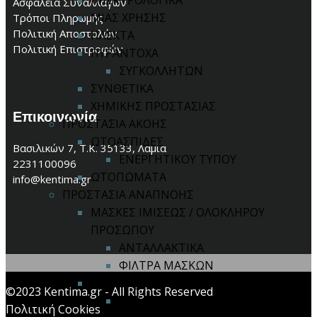
ΗΛΕΚΤΡΟΛΟΓΙΚΑ
Ασφάλεια Συναλλαγών
ΜΙΑΣ ΧΡΗΣΗΣ
Τρόποι Πληρωμής
Πολιτική Αποστολών
ΠΛΕΚΤΑ
Πολιτική Επιστροφών
ΠΥΡΑΝΤΟΧΑ
ΣΥΓΚΟΛΛΗΤΩΝ
ΣΥΝΘΕΤΙΚΑ
ΧΗΜΙΚΗΣ ΠΡΟΣΤΑΣΙΑΣ
Επικοινωνία
ΠΡΟΣΤΑΣΙΑ ΑΚΟΗΣ
ΩΤΟΑΣΠΙΔΕΣ
Βασιλικών 7, Τ.Κ. 35133, Λαμία
ΕΝΕΡΓΗΤΙΚΟΥ ΤΥΠΟΥ
2231100096
ΩΤΟΠΩΜΑΤΑ
info@kentima.gr
ΠΡΟΣΤΑΣΙΑ ΑΝΑΠΝΟΗΣ
ΜΑΣΚΕΣ ΙΜΙΣΕΩΣ / ΟΛΟΚΛΗΡΟΥ
ΠΡΟΣΩΠΟΥ
ΑΝΤΑΛΛΑΚΤΙΚΑ
ΦΙΛΤΡΑ ΜΑΣΚΩΝ
ΣΥΣΤΗΜΑ ΠΑΡΟΧΗΣ ΑΕΡΑ
©2023 Kentima.gr - All Rights Reserved
ΑΝΤΑΛΛΑΚΤΙΚΑ
Πολιτική Cookies