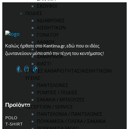
ΣΚΟΥΦΟΙ
ΠΟΔΙΕΣ
ΑΔΙΑΒΡΟΧΕΣ
ΑΙΣΘΗΤΙΚΩΝ
ΓΟΝΑΤΟΥ
ΛΑΙΜΟΥ
Καλώς ήρθατε στο Kentima.gr, εδώ που οι ιδέες
ΜΕΣΗΣ
ζωντανεύουν μέσα από την τέχνη του κεντήματος!
ΣΑΜΑΡΑΚΙΑ
ΧΙΑΣΤΙ
ΣΤΟΛΕΣ ΚΑΘΑΡΙΟΤΗΤΑΣ/ΑΙΣΘΗΤΙΚΩΝ/
ΥΓΕΙΑΣ
ΠΑΝΤΕΛΟΝΕΣ
ΡΟΜΠΕΣ / ΠΟΔΙΕΣ
ΣΑΚΑΚΙΑ / ΜΠΛΟΥΖΕΣ
Προϊόντα
RECEPTION / SERVICE
ΠΑΝΤΕΛΟΝΙΑ / ΠΑΝΤΕΛΟΝΕΣ
POLO
ΠΟΥΚΑΜΙΣΑ / ΓΙΛΕΚΑ / ΣΑΚΑΚΙΑ
T-SHIRT
ΠΟΥΚΑΜΙΣΑ FAGEO