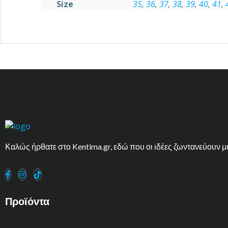
Size
35
,
36
,
37
,
38
,
39
,
40
,
41
,
Καλώς ήρθατε στο Kentima.gr, εδώ που οι ιδέες ζωντανεύουν μ
Προϊόντα