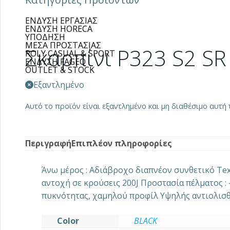
ΕΝΔΥΣΗ ΕΡΓΑΣΙΑΣ
ΕΝΔΥΣΗ HORECA
ΥΠΟΔΗΣΗ
ΜΕΣΑ ΠΡΟΣΤΑΣΙΑΣ
Σκαρπίνι P323 S2 SR
ROLY CASUAL & SPORT
ΕΝΔΥΣΗ FAGEO
OUTLET & STOCK
Εξαντλημένο
Αυτό το προϊόν είναι εξαντλημένο και μη διαθέσιμο αυτή τ
Περιγραφή
Επιπλέον πληροφορίες
Άνω μέρος : Αδιάβροχο διαπνέον συνθετικό Tex
αντοχή σε κρούσεις 200J Προστασία πέλματος : 
πυκνότητας, χαμηλού προφίλ Yψηλής αντιολισθ
Color
BLACK