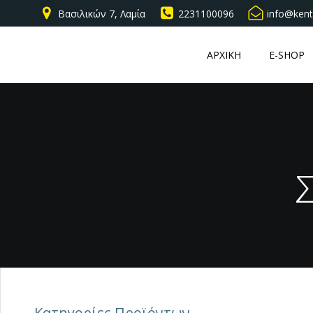
Skip
Βασιλικών 7, Λαμία
2231100096
info@kent
to
content
ΑΡΧΙΚΗ
E-SHOP
Κατηγορίες Προϊόντων