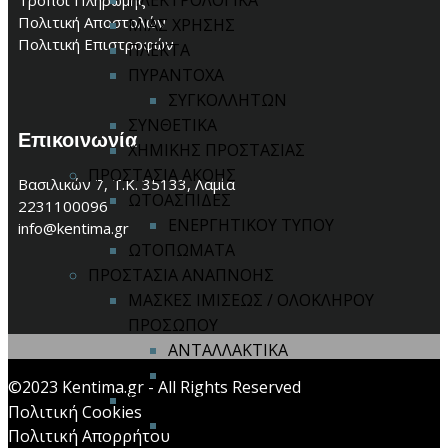
ΗΛΕΚΤΡΟΛΟΓΙΚΑ
Τρόποι Πληρωμής
Πολιτική Αποστολών
ΜΙΑΣ ΧΡΗΣΗΣ
Πολιτική Επιστροφών
ΠΛΕΚΤΑ
ΠΥΡΑΝΤΟΧΑ
ΣΥΓΚΟΛΛΗΤΩΝ
ΣΥΝΘΕΤΙΚΑ
Επικοινωνία
ΧΗΜΙΚΗΣ ΠΡΟΣΤΑΣΙΑΣ
ΠΡΟΣΤΑΣΙΑ ΑΚΟΗΣ
Βασιλικών 7, Τ.Κ. 35133, Λαμία
ΩΤΟΑΣΠΙΔΕΣ
2231100096
ΕΝΕΡΓΗΤΙΚΟΥ ΤΥΠΟΥ
info@kentima.gr
ΩΤΟΠΩΜΑΤΑ
ΠΡΟΣΤΑΣΙΑ ΑΝΑΠΝΟΗΣ
ΜΑΣΚΕΣ ΙΜΙΣΕΩΣ / ΟΛΟΚΛΗΡΟΥ
ΠΡΟΣΩΠΟΥ
ΑΝΤΑΛΛΑΚΤΙΚΑ
ΦΙΛΤΡΑ ΜΑΣΚΩΝ
©2023 Kentima.gr - All Rights Reserved
ΣΥΣΤΗΜΑ ΠΑΡΟΧΗΣ ΑΕΡΑ
Πολιτική Cookies
ΑΝΤΑΛΛΑΚΤΙΚΑ
Πολιτική Απορρήτου