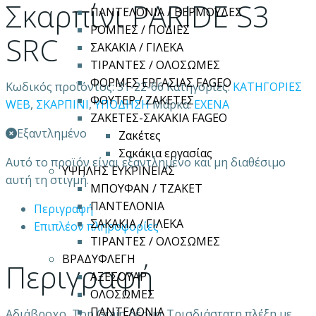
Σκαρπίνι PARIDE S3
ΠΑΝΤΕΛΟΝΙΑ / ΒΕΡΜΟΥΔΕΣ
ΡΟΜΠΕΣ / ΠΟΔΙΕΣ
SRC
ΣΑΚΑΚΙΑ / ΓΙΛΕΚΑ
ΤΙΡΑΝΤΕΣ / ΟΛΟΣΩΜΕΣ
ΦΟΡΜΕΣ ΕΡΓΑΣΙΑΣ FAGEO
Κωδικός προϊόντος:
31-22-66
Κατηγορίες:
ΚΑΤΗΓΟΡΙΕΣ
ΦΟΥΤΕΡ / ΖΑΚΕΤΕΣ
WEB
,
ΣΚΑΡΠΙΝΙ
,
ΥΠΟΔΗΣΗ
Μάρκα:
EXENA
ΖΑΚΕΤΕΣ-ΣΑΚΑΚΙΑ FAGEO
Εξαντλημένο
Ζακέτες
Σακάκια εργασίας
Αυτό το προϊόν είναι εξαντλημένο και μη διαθέσιμο
ΥΨΗΛΗΣ ΕΥΚΡΙΝΕΙΑΣ
αυτή τη στιγμή.
ΜΠΟΥΦΑΝ / ΤΖΑΚΕΤ
ΠΑΝΤΕΛΟΝΙΑ
Περιγραφή
ΣΑΚΑΚΙΑ / ΓΙΛΕΚΑ
Επιπλέον πληροφορίες
ΤΙΡΑΝΤΕΣ / ΟΛΟΣΩΜΕΣ
ΒΡΑΔΥΦΛΕΓΗ
Περιγραφή
ΑΞΕΣΟΥΑΡ
ΟΛΟΣΩΜΕΣ
ΠΑΝΤΕΛΟΝΙΑ
Αδιάβροχο, Τop Grain δέρμα. Τρισδιάστατη πλέξη με