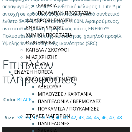
ΣΑΚΑΚΙΑ
αεραγωγούς X-Mesh™. Συνθετικό κέλυφος T-Lite™ με
ΠΟΛΛΑΠΛΗ ΠΡΟΣΤΑΣΙΑ
αντοχή σε κρούσεις 200J. Αντιδιατρητικό συνθετικό
ΑΔΙΑΒΡΟΧΗ ΕΝΔΥΣΗ
ένθετο SAFEFLEX™ με αντοχή 1100N. Αφαιρούμενος,
ΕΝΔΥΣΗ ΨΥΧΟΥΣ
αντιστατικός, αντιμικροβιακός πάτος ENERGY™.
ΧΗΜΙΚΗ ΠΡΟΣΤΑΣΙΑ
Πολυουρεθάνη διπλής πυκνότητας, χαμηλού προφίλ.
ΙΣΟΘΕΡΜΙΚΑ
Yψηλής αντιολισθητικής ικανότητας (SRC)
ΚΑΠΕΛΑ / ΣΚΟΥΦΟΙ
ΜΙΑΣ ΧΡΗΣΗΣ
Επιπλέον
ΑΞΕΣΟΥΑΡ
ΕΝΔΥΣΗ HORECA
πληροφορίες
ΚΑΛΟΚΑΙΡΙΝΗ ΕΝΔΥΣΗ
ΑΞΕΣΟΥΑΡ
ΜΠΛΟΥΖΕΣ / ΚΑΦΤΑΝΙΑ
Color
BLACK
ΠΑΝΤΕΛΟΝΙΑ / ΒΕΡΜΟΥΔΕΣ
ΠΟΥΚΑΜΙΣΑ / ΠΟΥΚΑΜΙΣΕΣ
ΣΤΟΛΕΣ ΜΑΓΕΙΡΩΝ
Size
35
,
36
,
37
,
38
,
39
,
40
,
41
,
42
,
43
,
44
,
45
,
46
,
47
,
48
ΠΑΝΤΕΛΟΝΕΣ
ΣΑΚΑΚΙΑ