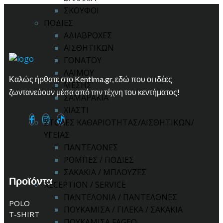
ΣΚΟΥΦΟΙ
ΠΟΔΙΕΣ
ΑΔΙΑΒΡΟΧΕΣ
ΑΙΣΘΗΤΙΚΩΝ
ΓΟΝΑΤΟΥ
ΛΑΙΜΟΥ
Καλώς ήρθατε στο Kentima.gr, εδώ που οι ιδέες
ΜΕΣΗΣ
ζωντανεύουν μέσα από την τέχνη του κεντήματος!
ΣΑΜΑΡΑΚΙΑ
ΧΙΑΣΤΙ
ΣΤΟΛΕΣ ΚΑΘΑΡΙΟΤΗΤΑΣ/ΑΙΣΘΗΤΙΚΩΝ/
ΥΓΕΙΑΣ
ΠΑΝΤΕΛΟΝΕΣ
ΡΟΜΠΕΣ / ΠΟΔΙΕΣ
ΣΑΚΑΚΙΑ / ΜΠΛΟΥΖΕΣ
Προϊόντα
RECEPTION / SERVICE
ΠΑΝΤΕΛΟΝΙΑ / ΠΑΝΤΕΛΟΝΕΣ
POLO
ΠΟΥΚΑΜΙΣΑ / ΓΙΛΕΚΑ / ΣΑΚΑΚΙΑ
T-SHIRT
ΠΟΥΚΑΜΙΣΑ FAGEO