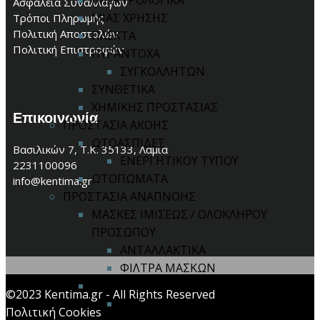
ΗΛΕΚΤΡΟΛΟΓΙΚΑ
Ασφάλεια Συναλλαγών
ΜΙΑΣ ΧΡΗΣΗΣ
Τρόποι Πληρωμής
Πολιτική Αποστολών
ΠΛΕΚΤΑ
Πολιτική Επιστροφών
ΠΥΡΑΝΤΟΧΑ
ΣΥΓΚΟΛΛΗΤΩΝ
ΣΥΝΘΕΤΙΚΑ
ΧΗΜΙΚΗΣ ΠΡΟΣΤΑΣΙΑΣ
Επικοινωνία
ΠΡΟΣΤΑΣΙΑ ΑΚΟΗΣ
ΩΤΟΑΣΠΙΔΕΣ
Βασιλικών 7, Τ.Κ. 35133, Λαμία
ΕΝΕΡΓΗΤΙΚΟΥ ΤΥΠΟΥ
2231100096
ΩΤΟΠΩΜΑΤΑ
info@kentima.gr
ΠΡΟΣΤΑΣΙΑ ΑΝΑΠΝΟΗΣ
ΜΑΣΚΕΣ ΙΜΙΣΕΩΣ / ΟΛΟΚΛΗΡΟΥ
ΠΡΟΣΩΠΟΥ
ΑΝΤΑΛΛΑΚΤΙΚΑ
ΦΙΛΤΡΑ ΜΑΣΚΩΝ
ΣΥΣΤΗΜΑ ΠΑΡΟΧΗΣ ΑΕΡΑ
©2023 Kentima.gr - All Rights Reserved
ΑΝΤΑΛΛΑΚΤΙΚΑ
Πολιτική Cookies