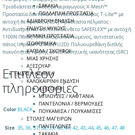
ΣΑΚΑΚΙΑ
Τρισδιάστατη πλέξη με αεραγωγούς X-Mesh™
ΠΟΛΛΑΠΛΗ ΠΡΟΣΤΑΣΙΑ
Προστασία δακτύλων: Συνθετικό κέλυφος T-Lite™ με
ΑΔΙΑΒΡΟΧΗ ΕΝΔΥΣΗ
αντοχή σε κρούσεις 200J Προστασία πέλματος :
ΕΝΔΥΣΗ ΨΥΧΟΥΣ
Αντιδιατρητικό συνθετικό ένθετο SAFEFLEX™ με αντοχή
ΧΗΜΙΚΗ ΠΡΟΣΤΑΣΙΑ
1100N Πάτος : Μαλακός, αποσπώμενος, αντιστατικός
ΙΣΟΘΕΡΜΙΚΑ
πάτος Impulse™ Σόλα (PU2D): Πολυουρεθάνη διπλής
ΚΑΠΕΛΑ / ΣΚΟΥΦΟΙ
πυκνότητας Yψηλής αντιολισθητικής ικανότητας (SRC)
ΜΙΑΣ ΧΡΗΣΗΣ
ΑΞΕΣΟΥΑΡ
Επιπλέον
ΕΝΔΥΣΗ HORECA
ΚΑΛΟΚΑΙΡΙΝΗ ΕΝΔΥΣΗ
πληροφορίες
ΑΞΕΣΟΥΑΡ
ΜΠΛΟΥΖΕΣ / ΚΑΦΤΑΝΙΑ
ΠΑΝΤΕΛΟΝΙΑ / ΒΕΡΜΟΥΔΕΣ
Color
BLACK
ΠΟΥΚΑΜΙΣΑ / ΠΟΥΚΑΜΙΣΕΣ
ΣΤΟΛΕΣ ΜΑΓΕΙΡΩΝ
ΠΑΝΤΕΛΟΝΕΣ
Size
35
,
36
,
37
,
38
,
39
,
40
,
41
,
42
,
43
,
44
,
45
,
46
,
47
,
48
ΣΑΚΑΚΙΑ