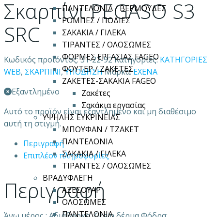
Σκαρπίνι PEGASO S3
ΠΑΝΤΕΛΟΝΙΑ / ΒΕΡΜΟΥΔΕΣ
ΡΟΜΠΕΣ / ΠΟΔΙΕΣ
SRC
ΣΑΚΑΚΙΑ / ΓΙΛΕΚΑ
ΤΙΡΑΝΤΕΣ / ΟΛΟΣΩΜΕΣ
ΦΟΡΜΕΣ ΕΡΓΑΣΙΑΣ FAGEO
Κωδικός προϊόντος:
31-22-92
Κατηγορίες:
ΚΑΤΗΓΟΡΙΕΣ
ΦΟΥΤΕΡ / ΖΑΚΕΤΕΣ
WEB
,
ΣΚΑΡΠΙΝΙ
,
ΥΠΟΔΗΣΗ
Μάρκα:
EXENA
ΖΑΚΕΤΕΣ-ΣΑΚΑΚΙΑ FAGEO
Εξαντλημένο
Ζακέτες
Σακάκια εργασίας
Αυτό το προϊόν είναι εξαντλημένο και μη διαθέσιμο
ΥΨΗΛΗΣ ΕΥΚΡΙΝΕΙΑΣ
αυτή τη στιγμή.
ΜΠΟΥΦΑΝ / ΤΖΑΚΕΤ
ΠΑΝΤΕΛΟΝΙΑ
Περιγραφή
ΣΑΚΑΚΙΑ / ΓΙΛΕΚΑ
Επιπλέον πληροφορίες
ΤΙΡΑΝΤΕΣ / ΟΛΟΣΩΜΕΣ
ΒΡΑΔΥΦΛΕΓΗ
Περιγραφή
ΑΞΕΣΟΥΑΡ
ΟΛΟΣΩΜΕΣ
ΠΑΝΤΕΛΟΝΙΑ
Άνω μέρος : Αδιάβροχο, Grain δέρμα Φόδρα: