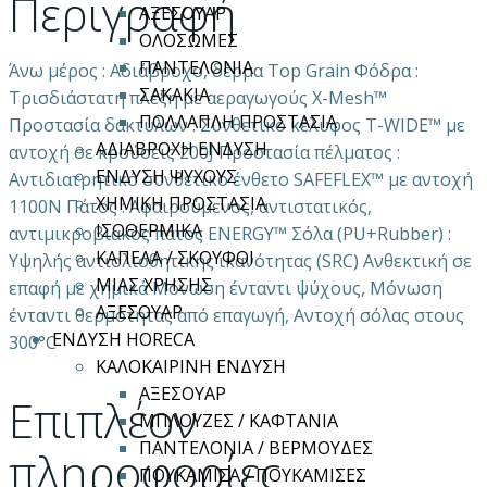
Περιγραφή
ΑΞΕΣΟΥΑΡ
ΟΛΟΣΩΜΕΣ
ΠΑΝΤΕΛΟΝΙΑ
Άνω μέρος : Αδιάβροχο, δέρμα Top Grain Φόδρα :
ΣΑΚΑΚΙΑ
Τρισδιάστατη πλέξη με αεραγωγούς X-Mesh™
ΠΟΛΛΑΠΛΗ ΠΡΟΣΤΑΣΙΑ
Προστασία δακτύλων : Συνθετικό κέλυφος T-WIDE™ με
ΑΔΙΑΒΡΟΧΗ ΕΝΔΥΣΗ
αντοχή σε κρούσεις 200J Προστασία πέλματος :
ΕΝΔΥΣΗ ΨΥΧΟΥΣ
Αντιδιατρητικό συνθετικό ένθετο SAFEFLEX™ με αντοχή
ΧΗΜΙΚΗ ΠΡΟΣΤΑΣΙΑ
1100N Πάτος : Αφαιρούμενος, αντιστατικός,
ΙΣΟΘΕΡΜΙΚΑ
αντιμικροβιακός πάτος ENERGY™ Σόλα (PU+Rubber) :
ΚΑΠΕΛΑ / ΣΚΟΥΦΟΙ
Yψηλής αντιολισθητικής ικανότητας (SRC) Ανθεκτική σε
ΜΙΑΣ ΧΡΗΣΗΣ
επαφή με χημικά Μόνωση ένταντι ψύχους, Μόνωση
ΑΞΕΣΟΥΑΡ
ένταντι θερμότητας από επαγωγή, Αντοχή σόλας στους
ΕΝΔΥΣΗ HORECA
300°C
ΚΑΛΟΚΑΙΡΙΝΗ ΕΝΔΥΣΗ
ΑΞΕΣΟΥΑΡ
Επιπλέον
ΜΠΛΟΥΖΕΣ / ΚΑΦΤΑΝΙΑ
ΠΑΝΤΕΛΟΝΙΑ / ΒΕΡΜΟΥΔΕΣ
πληροφορίες
ΠΟΥΚΑΜΙΣΑ / ΠΟΥΚΑΜΙΣΕΣ