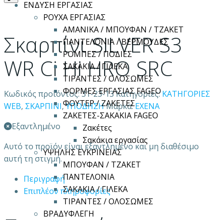
ΕΝΔΥΣΗ ΕΡΓΑΣΙΑΣ
ΡΟΥΧΑ ΕΡΓΑΣΙΑΣ
ΑΜΑΝΙΚΑ / ΜΠΟΥΦΑΝ / ΤΖΑΚΕΤ
Σκαρπίνι SILVER S3
ΠΑΝΤΕΛΟΝΙΑ / ΒΕΡΜΟΥΔΕΣ
ΡΟΜΠΕΣ / ΠΟΔΙΕΣ
WR Ci Hi HRO SRC
ΣΑΚΑΚΙΑ / ΓΙΛΕΚΑ
ΤΙΡΑΝΤΕΣ / ΟΛΟΣΩΜΕΣ
ΦΟΡΜΕΣ ΕΡΓΑΣΙΑΣ FAGEO
Κωδικός προϊόντος:
31-23-13
Κατηγορίες:
ΚΑΤΗΓΟΡΙΕΣ
ΦΟΥΤΕΡ / ΖΑΚΕΤΕΣ
WEB
,
ΣΚΑΡΠΙΝΙ
,
ΥΠΟΔΗΣΗ
Μάρκα:
EXENA
ΖΑΚΕΤΕΣ-ΣΑΚΑΚΙΑ FAGEO
Εξαντλημένο
Ζακέτες
Σακάκια εργασίας
Αυτό το προϊόν είναι εξαντλημένο και μη διαθέσιμο
ΥΨΗΛΗΣ ΕΥΚΡΙΝΕΙΑΣ
αυτή τη στιγμή.
ΜΠΟΥΦΑΝ / ΤΖΑΚΕΤ
ΠΑΝΤΕΛΟΝΙΑ
Περιγραφή
ΣΑΚΑΚΙΑ / ΓΙΛΕΚΑ
Επιπλέον πληροφορίες
ΤΙΡΑΝΤΕΣ / ΟΛΟΣΩΜΕΣ
ΒΡΑΔΥΦΛΕΓΗ