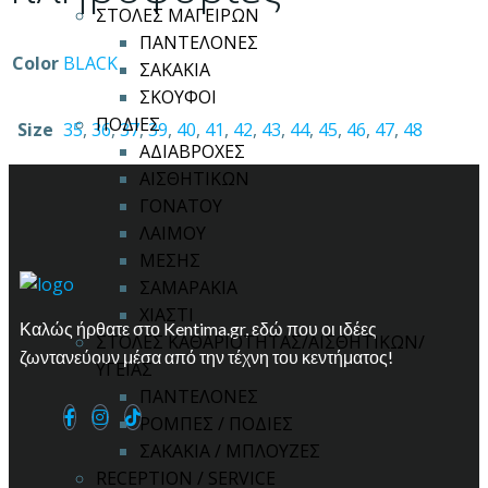
ΣΤΟΛΕΣ ΜΑΓΕΙΡΩΝ
ΠΑΝΤΕΛΟΝΕΣ
Color
BLACK
ΣΑΚΑΚΙΑ
ΣΚΟΥΦΟΙ
ΠΟΔΙΕΣ
Size
35
,
36
,
37
,
39
,
40
,
41
,
42
,
43
,
44
,
45
,
46
,
47
,
48
ΑΔΙΑΒΡΟΧΕΣ
ΑΙΣΘΗΤΙΚΩΝ
ΓΟΝΑΤΟΥ
ΛΑΙΜΟΥ
ΜΕΣΗΣ
ΣΑΜΑΡΑΚΙΑ
ΧΙΑΣΤΙ
Καλώς ήρθατε στο Kentima.gr, εδώ που οι ιδέες
ΣΤΟΛΕΣ ΚΑΘΑΡΙΟΤΗΤΑΣ/ΑΙΣΘΗΤΙΚΩΝ/
ζωντανεύουν μέσα από την τέχνη του κεντήματος!
ΥΓΕΙΑΣ
ΠΑΝΤΕΛΟΝΕΣ
ΡΟΜΠΕΣ / ΠΟΔΙΕΣ
ΣΑΚΑΚΙΑ / ΜΠΛΟΥΖΕΣ
RECEPTION / SERVICE