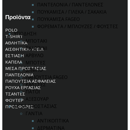
ΠΑΝΤΕΛΟΝΙΑ / ΠΑΝΤΕΛΟΝΕΣ
ΠΟΥΚΑΜΙΣΑ / ΓΙΛΕΚΑ / ΣΑΚΑΚΙΑ
Προϊόντα
ΠΟΥΚΑΜΙΣΑ FAGEO
ΦΟΡΕΜΑΤΑ / ΜΠΛΟΥΖΕΣ / ΦΟΥΣΤΕΣ
POLO
ΥΠΟΔΗΣΗ
T-SHIRT
ΜΠΟΤΑΚΙ
ΑΘΛΗΤΙΚΑ
ΣΚΑΡΠΙΝΙ
ΑΙΣΘΗΤΙΚΗ-ΥΓΕΙΑ
ΑΡΒΥΛΟ
ΕΣΤΙΑΣΗ
ΚΑΠΕΛΑ
ΜΠΟΤΕΣ
ΜΕΣΑ ΠΡΟΣΤΑΣΙΑΣ
ΣΑΜΠΟ
ΠΑΝΤΕΛΟΝΙΑ
ΠΑΠΟΥΤΣΙΑ FAGEO
ΠΑΠΟΥΤΣΙΑ ΑΣΦΑΛΕΙΑΣ
ΚΑΛΤΣΕΣ
ΡΟΥΧΑ ΕΡΓΑΣΙΑΣ
ΠΑΤΟΙ
ΤΣΑΝΤΕΣ
ΑΞΕΣΟΥΑΡ
ΦΟΥΤΕΡ
ΜΕΣΑ ΠΡΟΣΤΑΣΙΑΣ
ΠΡΟΣΦΟΡΕΣ
ΓΑΝΤΙΑ
ΑΝΤΙΚΟΠΤΙΚΑ
ΔΕΡΜΑΤΙΝΑ