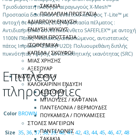
ΣΑΚΑΚΙΑ
Τρισδιάστατη πλέξη με αεραγωγούς X-Mesh™
ΠΟΛΛΑΠΛΗ ΠΡΟΣΤΑΣΙΑ
Προστασία δακτύλων: Συνθετικό κέλυφος T-Lite™ με
ΑΔΙΑΒΡΟΧΗ ΕΝΔΥΣΗ
αντοχή σε κρούσεις 200J Προστασία πέλματος :
ΕΝΔΥΣΗ ΨΥΧΟΥΣ
Αντιδιατρητικό συνθετικό ένθετο SAFEFLEX™ με αντοχή
ΧΗΜΙΚΗ ΠΡΟΣΤΑΣΙΑ
1100N Πάτος : Μαλακός, αποσπώμενος, αντιστατικός
ΙΣΟΘΕΡΜΙΚΑ
πάτος Impulse™ Σόλα (PU2D): Πολυουρεθάνη διπλής
ΚΑΠΕΛΑ / ΣΚΟΥΦΟΙ
πυκνότητας Yψηλής αντιολισθητικής ικανότητας (SRC)
ΜΙΑΣ ΧΡΗΣΗΣ
ΑΞΕΣΟΥΑΡ
Επιπλέον
ΕΝΔΥΣΗ HORECA
ΚΑΛΟΚΑΙΡΙΝΗ ΕΝΔΥΣΗ
πληροφορίες
ΑΞΕΣΟΥΑΡ
ΜΠΛΟΥΖΕΣ / ΚΑΦΤΑΝΙΑ
ΠΑΝΤΕΛΟΝΙΑ / ΒΕΡΜΟΥΔΕΣ
Color
BROWN
ΠΟΥΚΑΜΙΣΑ / ΠΟΥΚΑΜΙΣΕΣ
ΣΤΟΛΕΣ ΜΑΓΕΙΡΩΝ
ΠΑΝΤΕΛΟΝΕΣ
Size
35
,
36
,
37
,
38
,
39
,
40
,
41
,
42
,
43
,
44
,
45
,
46
,
47
,
48
ΣΑΚΑΚΙΑ