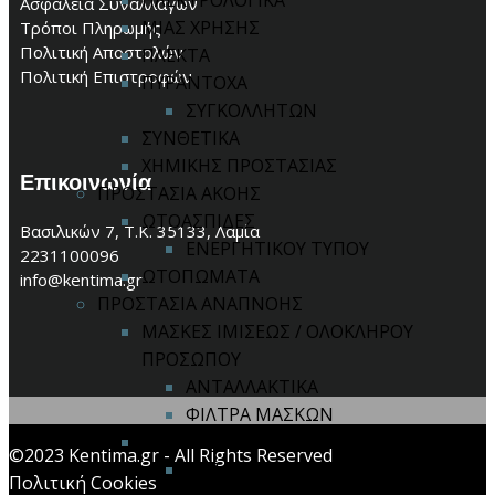
ΗΛΕΚΤΡΟΛΟΓΙΚΑ
Ασφάλεια Συναλλαγών
ΜΙΑΣ ΧΡΗΣΗΣ
Τρόποι Πληρωμής
Πολιτική Αποστολών
ΠΛΕΚΤΑ
Πολιτική Επιστροφών
ΠΥΡΑΝΤΟΧΑ
ΣΥΓΚΟΛΛΗΤΩΝ
ΣΥΝΘΕΤΙΚΑ
ΧΗΜΙΚΗΣ ΠΡΟΣΤΑΣΙΑΣ
Επικοινωνία
ΠΡΟΣΤΑΣΙΑ ΑΚΟΗΣ
ΩΤΟΑΣΠΙΔΕΣ
Βασιλικών 7, Τ.Κ. 35133, Λαμία
ΕΝΕΡΓΗΤΙΚΟΥ ΤΥΠΟΥ
2231100096
ΩΤΟΠΩΜΑΤΑ
info@kentima.gr
ΠΡΟΣΤΑΣΙΑ ΑΝΑΠΝΟΗΣ
ΜΑΣΚΕΣ ΙΜΙΣΕΩΣ / ΟΛΟΚΛΗΡΟΥ
ΠΡΟΣΩΠΟΥ
ΑΝΤΑΛΛΑΚΤΙΚΑ
ΦΙΛΤΡΑ ΜΑΣΚΩΝ
ΣΥΣΤΗΜΑ ΠΑΡΟΧΗΣ ΑΕΡΑ
©2023 Kentima.gr - All Rights Reserved
ΑΝΤΑΛΛΑΚΤΙΚΑ
Πολιτική Cookies