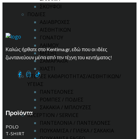
ΣΚΟΥΦΟΙ
ΠΟΔΙΕΣ
ΑΔΙΑΒΡΟΧΕΣ
ΑΙΣΘΗΤΙΚΩΝ
ΓΟΝΑΤΟΥ
ΛΑΙΜΟΥ
Καλώς ήρθατε στο Kentima.gr, εδώ που οι ιδέες
ΜΕΣΗΣ
ζωντανεύουν μέσα από την τέχνη του κεντήματος!
ΣΑΜΑΡΑΚΙΑ
ΧΙΑΣΤΙ
ΣΤΟΛΕΣ ΚΑΘΑΡΙΟΤΗΤΑΣ/ΑΙΣΘΗΤΙΚΩΝ/
ΥΓΕΙΑΣ
ΠΑΝΤΕΛΟΝΕΣ
ΡΟΜΠΕΣ / ΠΟΔΙΕΣ
ΣΑΚΑΚΙΑ / ΜΠΛΟΥΖΕΣ
Προϊόντα
RECEPTION / SERVICE
ΠΑΝΤΕΛΟΝΙΑ / ΠΑΝΤΕΛΟΝΕΣ
POLO
ΠΟΥΚΑΜΙΣΑ / ΓΙΛΕΚΑ / ΣΑΚΑΚΙΑ
T-SHIRT
ΠΟΥΚΑΜΙΣΑ FAGEO