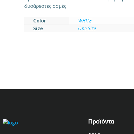
δυσάρεστες οσμές
Color
WHITE
Size
One Size
Προϊόντα