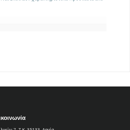
ικοινωνία
λικών 7, Τ.Κ. 35133, Λαμία