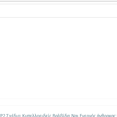
FP2 Σχέδιο: Κυπελλοειδείς Βαλβίδα: Ναι Ενεργός άνθρακας