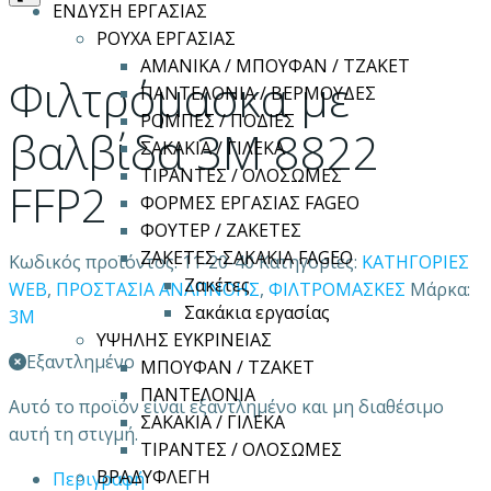
ΕΝΔΥΣΗ ΕΡΓΑΣΙΑΣ
ΡΟΥΧΑ ΕΡΓΑΣΙΑΣ
ΑΜΑΝΙΚΑ / ΜΠΟΥΦΑΝ / ΤΖΑΚΕΤ
Φιλτρόμασκα με
ΠΑΝΤΕΛΟΝΙΑ / ΒΕΡΜΟΥΔΕΣ
ΡΟΜΠΕΣ / ΠΟΔΙΕΣ
βαλβίδα 3M 8822
ΣΑΚΑΚΙΑ / ΓΙΛΕΚΑ
ΤΙΡΑΝΤΕΣ / ΟΛΟΣΩΜΕΣ
FFP2
ΦΟΡΜΕΣ ΕΡΓΑΣΙΑΣ FAGEO
ΦΟΥΤΕΡ / ΖΑΚΕΤΕΣ
ΖΑΚΕΤΕΣ-ΣΑΚΑΚΙΑ FAGEO
Κωδικός προϊόντος:
11-20-40
Κατηγορίες:
ΚΑΤΗΓΟΡΙΕΣ
Ζακέτες
WEB
,
ΠΡΟΣΤΑΣΙΑ ΑΝΑΠΝΟΗΣ
,
ΦΙΛΤΡΟΜΑΣΚΕΣ
Μάρκα:
Σακάκια εργασίας
3M
ΥΨΗΛΗΣ ΕΥΚΡΙΝΕΙΑΣ
Εξαντλημένο
ΜΠΟΥΦΑΝ / ΤΖΑΚΕΤ
ΠΑΝΤΕΛΟΝΙΑ
Αυτό το προϊόν είναι εξαντλημένο και μη διαθέσιμο
ΣΑΚΑΚΙΑ / ΓΙΛΕΚΑ
αυτή τη στιγμή.
ΤΙΡΑΝΤΕΣ / ΟΛΟΣΩΜΕΣ
ΒΡΑΔΥΦΛΕΓΗ
Περιγραφή