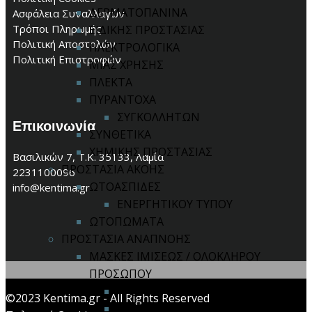
ΔΕΡΜΑΤΟΠΑΝΙΝΑ
Ασφάλεια Συναλλαγών
Τρόποι Πληρωμής
ΕΙΔΙΚΗΣ ΠΡΟΣΤΑΣΙΑΣ
Πολιτική Αποστολών
ΗΛΕΚΤΡΟΛΟΓΙΚΑ
Πολιτική Επιστροφών
ΜΙΑΣ ΧΡΗΣΗΣ
ΠΛΕΚΤΑ
ΠΥΡΑΝΤΟΧΑ
ΣΥΓΚΟΛΛΗΤΩΝ
Επικοινωνία
ΣΥΝΘΕΤΙΚΑ
ΧΗΜΙΚΗΣ ΠΡΟΣΤΑΣΙΑΣ
Βασιλικών 7, Τ.Κ. 35133, Λαμία
ΠΡΟΣΤΑΣΙΑ ΑΚΟΗΣ
2231100096
ΩΤΟΑΣΠΙΔΕΣ
info@kentima.gr
ΕΝΕΡΓΗΤΙΚΟΥ ΤΥΠΟΥ
ΩΤΟΠΩΜΑΤΑ
ΠΡΟΣΤΑΣΙΑ ΑΝΑΠΝΟΗΣ
ΜΑΣΚΕΣ ΙΜΙΣΕΩΣ / ΟΛΟΚΛΗΡΟΥ
ΠΡΟΣΩΠΟΥ
ΑΝΤΑΛΛΑΚΤΙΚΑ
©2023 Kentima.gr - All Rights Reserved
ΦΙΛΤΡΑ ΜΑΣΚΩΝ