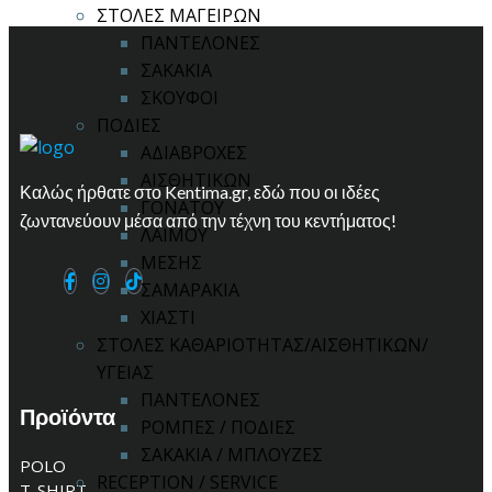
ΣΤΟΛΕΣ ΜΑΓΕΙΡΩΝ
ΠΑΝΤΕΛΟΝΕΣ
ΣΑΚΑΚΙΑ
ΣΚΟΥΦΟΙ
ΠΟΔΙΕΣ
ΑΔΙΑΒΡΟΧΕΣ
ΑΙΣΘΗΤΙΚΩΝ
Καλώς ήρθατε στο Kentima.gr, εδώ που οι ιδέες
ΓΟΝΑΤΟΥ
ζωντανεύουν μέσα από την τέχνη του κεντήματος!
ΛΑΙΜΟΥ
ΜΕΣΗΣ
ΣΑΜΑΡΑΚΙΑ
ΧΙΑΣΤΙ
ΣΤΟΛΕΣ ΚΑΘΑΡΙΟΤΗΤΑΣ/ΑΙΣΘΗΤΙΚΩΝ/
ΥΓΕΙΑΣ
ΠΑΝΤΕΛΟΝΕΣ
Προϊόντα
ΡΟΜΠΕΣ / ΠΟΔΙΕΣ
ΣΑΚΑΚΙΑ / ΜΠΛΟΥΖΕΣ
POLO
RECEPTION / SERVICE
T-SHIRT