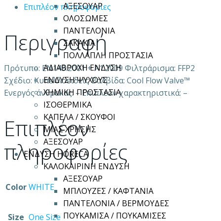
ΑΞΕΣΟΥΑΡ
Επιπλέον πληροφορίες
ΟΛΟΣΩΜΕΣ
ΠΑΝΤΕΛΟΝΙΑ
Περιγραφή
ΣΑΚΑΚΙΑ
ΠΟΛΛΑΠΛΗ ΠΡΟΣΤΑΣΙΑ
ΑΔΙΑΒΡΟΧΗ ΕΝΔΥΣΗ
Πρότυπο: ΕΝ149:2001 + Α1:2009 Φιλτράρισμα: FFP2
ΕΝΔΥΣΗ ΨΥΧΟΥΣ
Σχέδιο: Κυπελλοειδείς Βαλβίδα: Cool Flow Valve™
ΧΗΜΙΚΗ ΠΡΟΣΤΑΣΙΑ
Ενεργός άνθρακας: – Επιπλέον χαρακτηριστικά: –
ΙΣΟΘΕΡΜΙΚΑ
ΚΑΠΕΛΑ / ΣΚΟΥΦΟΙ
Επιπλέον
ΜΙΑΣ ΧΡΗΣΗΣ
ΑΞΕΣΟΥΑΡ
πληροφορίες
ΕΝΔΥΣΗ HORECA
ΚΑΛΟΚΑΙΡΙΝΗ ΕΝΔΥΣΗ
ΑΞΕΣΟΥΑΡ
Color
WHITE
ΜΠΛΟΥΖΕΣ / ΚΑΦΤΑΝΙΑ
ΠΑΝΤΕΛΟΝΙΑ / ΒΕΡΜΟΥΔΕΣ
ΠΟΥΚΑΜΙΣΑ / ΠΟΥΚΑΜΙΣΕΣ
Size
One Size