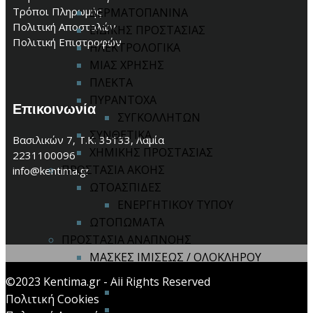
Τρόποι Πληρωμής
ΔΕΡΜΑΤΟΠΑΝΙΝΑ
Πολιτική Αποστολών
ΕΙΔΙΚΗΣ ΠΡΟΣΤΑΣΙΑΣ
Πολιτική Επιστροφών
ΗΛΕΚΤΡΟΛΟΓΙΚΑ
ΜΙΑΣ ΧΡΗΣΗΣ
ΠΛΕΚΤΑ
ΠΥΡΑΝΤΟΧΑ
Επικοινωνία
ΣΥΓΚΟΛΛΗΤΩΝ
ΣΥΝΘΕΤΙΚΑ
Βασιλικών 7, Τ.Κ. 35133, Λαμία
ΧΗΜΙΚΗΣ ΠΡΟΣΤΑΣΙΑΣ
2231100096
ΠΡΟΣΤΑΣΙΑ ΑΚΟΗΣ
info@kentima.gr
ΩΤΟΑΣΠΙΔΕΣ
ΕΝΕΡΓΗΤΙΚΟΥ ΤΥΠΟΥ
ΩΤΟΠΩΜΑΤΑ
ΠΡΟΣΤΑΣΙΑ ΑΝΑΠΝΟΗΣ
ΜΑΣΚΕΣ ΙΜΙΣΕΩΣ / ΟΛΟΚΛΗΡΟΥ
ΠΡΟΣΩΠΟΥ
©2023 Kentima.gr - All Rights Reserved
ΑΝΤΑΛΛΑΚΤΙΚΑ
Πολιτική Cookies
ΦΙΛΤΡΑ ΜΑΣΚΩΝ