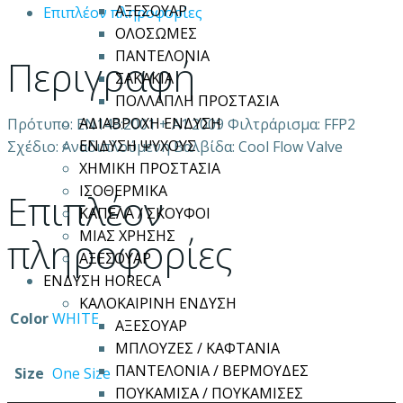
ΑΞΕΣΟΥΑΡ
Επιπλέον πληροφορίες
ΟΛΟΣΩΜΕΣ
ΠΑΝΤΕΛΟΝΙΑ
Περιγραφή
ΣΑΚΑΚΙΑ
ΠΟΛΛΑΠΛΗ ΠΡΟΣΤΑΣΙΑ
ΑΔΙΑΒΡΟΧΗ ΕΝΔΥΣΗ
Πρότυπο: ΕΝ149:2001 + Α1:2009 Φιλτράρισμα: FFP2
ΕΝΔΥΣΗ ΨΥΧΟΥΣ
Σχέδιο: Αναδιπλούμενη Βαλβίδα: Cool Flow Valve
ΧΗΜΙΚΗ ΠΡΟΣΤΑΣΙΑ
ΙΣΟΘΕΡΜΙΚΑ
Επιπλέον
ΚΑΠΕΛΑ / ΣΚΟΥΦΟΙ
ΜΙΑΣ ΧΡΗΣΗΣ
πληροφορίες
ΑΞΕΣΟΥΑΡ
ΕΝΔΥΣΗ HORECA
ΚΑΛΟΚΑΙΡΙΝΗ ΕΝΔΥΣΗ
Color
WHITE
ΑΞΕΣΟΥΑΡ
ΜΠΛΟΥΖΕΣ / ΚΑΦΤΑΝΙΑ
ΠΑΝΤΕΛΟΝΙΑ / ΒΕΡΜΟΥΔΕΣ
Size
One Size
ΠΟΥΚΑΜΙΣΑ / ΠΟΥΚΑΜΙΣΕΣ