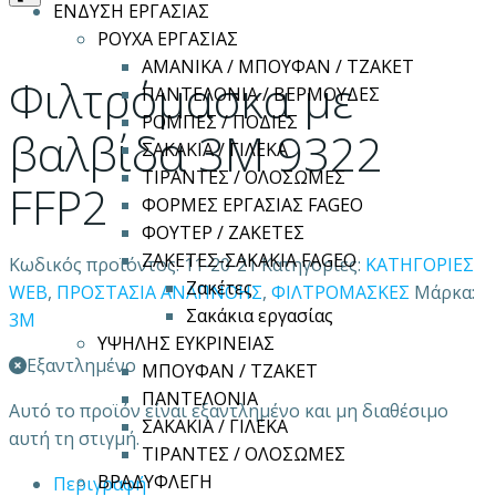
ΕΝΔΥΣΗ ΕΡΓΑΣΙΑΣ
ΡΟΥΧΑ ΕΡΓΑΣΙΑΣ
ΑΜΑΝΙΚΑ / ΜΠΟΥΦΑΝ / ΤΖΑΚΕΤ
Φιλτρόμασκα με
ΠΑΝΤΕΛΟΝΙΑ / ΒΕΡΜΟΥΔΕΣ
ΡΟΜΠΕΣ / ΠΟΔΙΕΣ
βαλβίδα 3M 9322
ΣΑΚΑΚΙΑ / ΓΙΛΕΚΑ
ΤΙΡΑΝΤΕΣ / ΟΛΟΣΩΜΕΣ
FFP2
ΦΟΡΜΕΣ ΕΡΓΑΣΙΑΣ FAGEO
ΦΟΥΤΕΡ / ΖΑΚΕΤΕΣ
ΖΑΚΕΤΕΣ-ΣΑΚΑΚΙΑ FAGEO
Κωδικός προϊόντος:
11-20-21
Κατηγορίες:
ΚΑΤΗΓΟΡΙΕΣ
Ζακέτες
WEB
,
ΠΡΟΣΤΑΣΙΑ ΑΝΑΠΝΟΗΣ
,
ΦΙΛΤΡΟΜΑΣΚΕΣ
Μάρκα:
Σακάκια εργασίας
3M
ΥΨΗΛΗΣ ΕΥΚΡΙΝΕΙΑΣ
Εξαντλημένο
ΜΠΟΥΦΑΝ / ΤΖΑΚΕΤ
ΠΑΝΤΕΛΟΝΙΑ
Αυτό το προϊόν είναι εξαντλημένο και μη διαθέσιμο
ΣΑΚΑΚΙΑ / ΓΙΛΕΚΑ
αυτή τη στιγμή.
ΤΙΡΑΝΤΕΣ / ΟΛΟΣΩΜΕΣ
ΒΡΑΔΥΦΛΕΓΗ
Περιγραφή