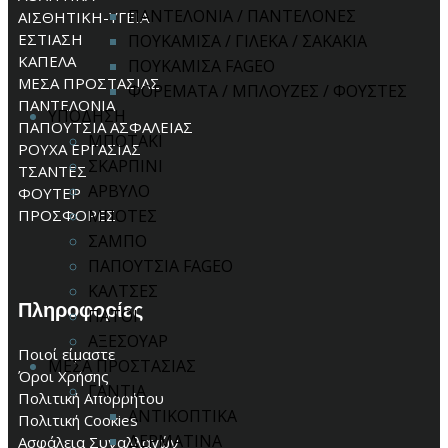
ΠΑΝΤΕΛΟΝΙΑ / ΠΑΝΤΕΛΟΝΕΣ
ΑΙΣΘΗΤΙΚΗ-ΥΓΕΙΑ
ΕΣΤΙΑΣΗ
ΠΟΥΚΑΜΙΣΑ / ΓΙΛΕΚΑ / ΣΑΚΑΚΙΑ
ΚΑΠΕΛΑ
ΠΟΥΚΑΜΙΣΑ FAGEO
ΜΕΣΑ ΠΡΟΣΤΑΣΙΑΣ
ΦΟΡΕΜΑΤΑ / ΜΠΛΟΥΖΕΣ / ΦΟΥΣΤΕΣ
ΠΑΝΤΕΛΟΝΙΑ
ΥΠΟΔΗΣΗ
ΠΑΠΟΥΤΣΙΑ ΑΣΦΑΛΕΙΑΣ
ΜΠΟΤΑΚΙ
ΡΟΥΧΑ ΕΡΓΑΣΙΑΣ
ΣΚΑΡΠΙΝΙ
ΤΣΑΝΤΕΣ
ΑΡΒΥΛΟ
ΦΟΥΤΕΡ
ΠΡΟΣΦΟΡΕΣ
ΜΠΟΤΕΣ
ΣΑΜΠΟ
ΠΑΠΟΥΤΣΙΑ FAGEO
ΚΑΛΤΣΕΣ
Πληροφορίες
ΠΑΤΟΙ
ΑΞΕΣΟΥΑΡ
Ποιοί είμαστε
ΜΕΣΑ ΠΡΟΣΤΑΣΙΑΣ
Όροι Χρήσης
ΓΑΝΤΙΑ
Πολιτική Απορρήτου
ΑΝΤΙΚΟΠΤΙΚΑ
Πολιτική Cookies
ΔΕΡΜΑΤΙΝΑ
Ασφάλεια Συναλλαγών