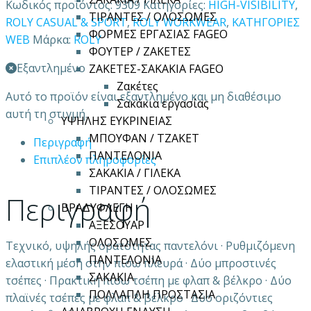
Κωδικός προϊόντος:
9309
Κατηγορίες:
HIGH-VISIBILITY
,
ΤΙΡΑΝΤΕΣ / ΟΛΟΣΩΜΕΣ
ROLY CASUAL & SPORT
,
ROLY WORKWEAR
,
ΚΑΤΗΓΟΡΙΕΣ
ΦΟΡΜΕΣ ΕΡΓΑΣΙΑΣ FAGEO
WEB
Μάρκα:
ROLY
ΦΟΥΤΕΡ / ΖΑΚΕΤΕΣ
Εξαντλημένο
ΖΑΚΕΤΕΣ-ΣΑΚΑΚΙΑ FAGEO
Ζακέτες
Αυτό το προϊόν είναι εξαντλημένο και μη διαθέσιμο
Σακάκια εργασίας
αυτή τη στιγμή.
ΥΨΗΛΗΣ ΕΥΚΡΙΝΕΙΑΣ
ΜΠΟΥΦΑΝ / ΤΖΑΚΕΤ
Περιγραφή
ΠΑΝΤΕΛΟΝΙΑ
Επιπλέον πληροφορίες
ΣΑΚΑΚΙΑ / ΓΙΛΕΚΑ
ΤΙΡΑΝΤΕΣ / ΟΛΟΣΩΜΕΣ
Περιγραφή
ΒΡΑΔΥΦΛΕΓΗ
ΑΞΕΣΟΥΑΡ
ΟΛΟΣΩΜΕΣ
Τεχνικό, υψηλής ορατότητας παντελόνι · Ρυθμιζόμενη
ΠΑΝΤΕΛΟΝΙΑ
ελαστική μέση στην πίσω πλευρά · Δύο μπροστινές
ΣΑΚΑΚΙΑ
τσέπες · Πρακτική πίσω τσέπη με φλαπ & βέλκρο · Δύο
ΠΟΛΛΑΠΛΗ ΠΡΟΣΤΑΣΙΑ
πλαϊνές τσέπες με φλαπ & βέλκρο · Δύο οριζόντιες