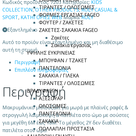
Κωδικός προϊόντος:
7203
Κατηγορίες:
KIDS
ΤΙΡΑΝΤΕΣ / ΟΛΟΣΩΜΕΣ
COLLECTION
,
OTHER PRODUCTS
,
ROLY CASUAL &
ΦΟΡΜΕΣ ΕΡΓΑΣΙΑΣ FAGEO
SPORT
,
ΚΑΤΗΓΟΡΙΕΣ WEB
Μάρκα:
ROLY
ΦΟΥΤΕΡ / ΖΑΚΕΤΕΣ
Εξαντλημένο
ΖΑΚΕΤΕΣ-ΣΑΚΑΚΙΑ FAGEO
Ζακέτες
Αυτό το προϊόν είναι εξαντλημένο και μη διαθέσιμο
Σακάκια εργασίας
αυτή τη στιγμή.
ΥΨΗΛΗΣ ΕΥΚΡΙΝΕΙΑΣ
ΜΠΟΥΦΑΝ / ΤΖΑΚΕΤ
Περιγραφή
ΠΑΝΤΕΛΟΝΙΑ
Επιπλέον πληροφορίες
ΣΑΚΑΚΙΑ / ΓΙΛΕΚΑ
ΤΙΡΑΝΤΕΣ / ΟΛΟΣΩΜΕΣ
Περιγραφή
ΒΡΑΔΥΦΛΕΓΗ
ΑΞΕΣΟΥΑΡ
ΟΛΟΣΩΜΕΣ
Μακρυμάνικο μπλουζάκι για μωρά με πλαϊνές ραφές &
ΠΑΝΤΕΛΟΝΙΑ
στρογγυλή λαιμόκοψη & πατιλέτα στο ώμο με σούστες
ΣΑΚΑΚΙΑ
για μεγέθη 6Μ έως 18Μ. Το μέγεθος 2Υ δεν διαθέτει
ΠΟΛΛΑΠΛΗ ΠΡΟΣΤΑΣΙΑ
πατιλέτα στον ώμο.