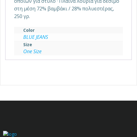
οποίων για στυλό · Πλαϊνά λουριά για δέσιμο
στη μέση 72% βαμβάκι / 28% πολυεστέρας,
250 γρ.
Color
BLUE JEANS
Size
One Size