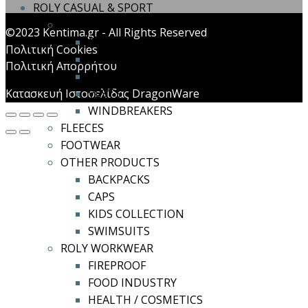
ROLY CASUAL & SPORT
COATS
©2023 Kentima.gr - All Rights Reserved
COATS
Πολιτική Cookies
RAINCOATS
Πολιτική Απορρήτου
SOFTSHELL
Κατασκευή Ιστοσελίδας DragonWare
VESTS
WINDBREAKERS
FLEECES
FOOTWEAR
OTHER PRODUCTS
BACKPACKS
CAPS
KIDS COLLECTION
SWIMSUITS
ROLY WORKWEAR
FIREPROOF
FOOD INDUSTRY
HEALTH / COSMETICS