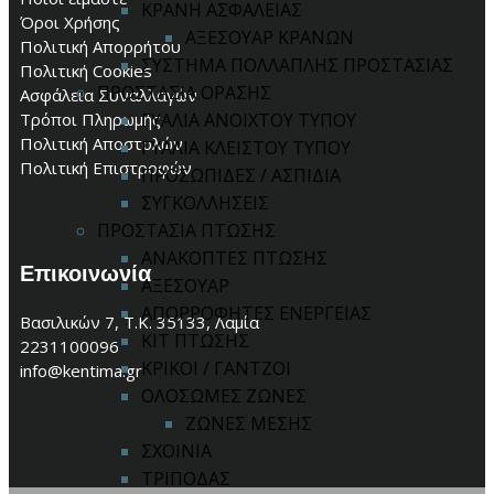
ΚΡΑΝΗ ΑΣΦΑΛΕΙΑΣ
Όροι Χρήσης
ΑΞΕΣΟΥΑΡ ΚΡΑΝΩΝ
Πολιτική Απορρήτου
ΣΥΣΤΗΜΑ ΠΟΛΛΑΠΛΗΣ ΠΡΟΣΤΑΣΙΑΣ
Πολιτική Cookies
ΠΡΟΣΤΑΣΙΑ ΟΡΑΣΗΣ
Ασφάλεια Συναλλαγών
Τρόποι Πληρωμής
ΓΥΑΛΙΑ ΑΝΟΙΧΤΟΥ ΤΥΠΟΥ
Πολιτική Αποστολών
ΓΥΑΛΙΑ ΚΛΕΙΣΤΟΥ ΤΥΠΟΥ
Πολιτική Επιστροφών
ΠΡΟΣΩΠΙΔΕΣ / ΑΣΠΙΔΙΑ
ΣΥΓΚΟΛΛΗΣΕΙΣ
ΠΡΟΣΤΑΣΙΑ ΠΤΩΣΗΣ
ΑΝΑΚΟΠΤΕΣ ΠΤΩΣΗΣ
Επικοινωνία
ΑΞΕΣΟΥΑΡ
ΑΠΟΡΡΟΦΗΤΕΣ ΕΝΕΡΓΕΙΑΣ
Βασιλικών 7, Τ.Κ. 35133, Λαμία
ΚΙΤ ΠΤΩΣΗΣ
2231100096
ΚΡΙΚΟΙ / ΓΑΝΤΖΟΙ
info@kentima.gr
ΟΛΟΣΩΜΕΣ ΖΩΝΕΣ
ΖΩΝΕΣ ΜΕΣΗΣ
ΣΧΟΙΝΙΑ
ΤΡΙΠΟΔΑΣ