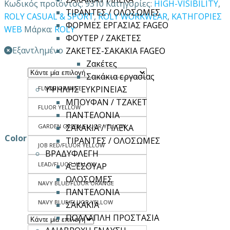
Κωδικός προϊόντος:
9310
Κατηγορίες:
HIGH-VISIBILITY
,
ΤΙΡΑΝΤΕΣ / ΟΛΟΣΩΜΕΣ
ROLY CASUAL & SPORT
,
ROLY WORKWEAR
,
ΚΑΤΗΓΟΡΙΕΣ
ΦΟΡΜΕΣ ΕΡΓΑΣΙΑΣ FAGEO
WEB
Μάρκα:
ROLY
ΦΟΥΤΕΡ / ΖΑΚΕΤΕΣ
Εξαντλημένο
ΖΑΚΕΤΕΣ-ΣΑΚΑΚΙΑ FAGEO
Ζακέτες
Σακάκια εργασίας
ΥΨΗΛΗΣ ΕΥΚΡΙΝΕΙΑΣ
FLUOR ORANGE
ΜΠΟΥΦΑΝ / ΤΖΑΚΕΤ
FLUOR YELLOW
ΠΑΝΤΕΛΟΝΙΑ
GARDEN GREEN/FLUOR YELLOW
ΣΑΚΑΚΙΑ / ΓΙΛΕΚΑ
Color
ΤΙΡΑΝΤΕΣ / ΟΛΟΣΩΜΕΣ
JOB RED/FLUOR YELLOW
ΒΡΑΔΥΦΛΕΓΗ
LEAD/FLUOR YELLOW
ΑΞΕΣΟΥΑΡ
ΟΛΟΣΩΜΕΣ
NAVY BLUE/FLUOR ORANGE
ΠΑΝΤΕΛΟΝΙΑ
NAVY BLUE/FLUOR YELLOW
ΣΑΚΑΚΙΑ
ΠΟΛΛΑΠΛΗ ΠΡΟΣΤΑΣΙΑ