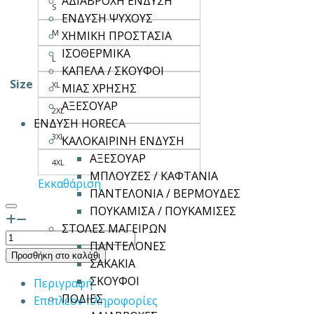
ΑΔΙΑΒΡΟΧΗ ΕΝΔΥΣΗ
S
ΕΝΔΥΣΗ ΨΥΧΟΥΣ
M
ΧΗΜΙΚΗ ΠΡΟΣΤΑΣΙΑ
ΙΣΟΘΕΡΜΙΚΑ
L
ΚΑΠΕΛΑ / ΣΚΟΥΦΟΙ
Size
XL
ΜΙΑΣ ΧΡΗΣΗΣ
ΑΞΕΣΟΥΑΡ
2XL
ΕΝΔΥΣΗ HORECA
3XL
ΚΑΛΟΚΑΙΡΙΝΗ ΕΝΔΥΣΗ
ΑΞΕΣΟΥΑΡ
4XL
ΜΠΛΟΥΖΕΣ / ΚΑΦΤΑΝΙΑ
Εκκαθάριση
ΠΑΝΤΕΛΟΝΙΑ / ΒΕΡΜΟΥΔΕΣ
ΠΟΥΚΑΜΙΣΑ / ΠΟΥΚΑΜΙΣΕΣ
ΣΤΟΛΕΣ ΜΑΓΕΙΡΩΝ
DELTA
ΠΑΝΤΕΛΟΝΕΣ
ποσότητα
Προσθήκη στο καλάθι
ΣΑΚΑΚΙΑ
ΣΚΟΥΦΟΙ
Περιγραφή
ΠΟΔΙΕΣ
Επιπλέον πληροφορίες