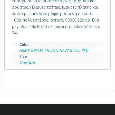
ευρύχωρη κεντρική θήκη με φερμουάρ και
σούστες. Πλαϊνές τσέπες. Ιμάντες πλάτης και
ώμου με επένδυση. Αφαιρούμενη ετικέτα.
100& πολυεστέρας, oxford, 900D, 220 γρ. Ένα
μέγεθος: 44x30x13 εκ. (ανοιχτό: 60x30x13 εκ.),
24L
Color
ARMY GREEN
,
EBONY
,
NAVY BLUE
,
RED
Size
One Size