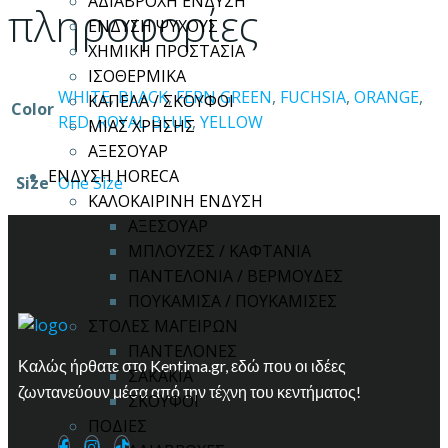
ΑΔΙΑΒΡΟΧΗ ΕΝΔΥΣΗ
πληροφορίες
ΕΝΔΥΣΗ ΨΥΧΟΥΣ
ΧΗΜΙΚΗ ΠΡΟΣΤΑΣΙΑ
ΙΣΟΘΕΡΜΙΚΑ
WHITE
,
BLACK
,
FERN GREEN
,
FUCHSIA
,
ORANGE
,
ΚΑΠΕΛΑ / ΣΚΟΥΦΟΙ
Color
RED
,
ROYAL BLUE
,
YELLOW
ΜΙΑΣ ΧΡΗΣΗΣ
ΑΞΕΣΟΥΑΡ
ΕΝΔΥΣΗ HORECA
Size
One Size
ΚΑΛΟΚΑΙΡΙΝΗ ΕΝΔΥΣΗ
ΑΞΕΣΟΥΑΡ
ΜΠΛΟΥΖΕΣ / ΚΑΦΤΑΝΙΑ
ΠΑΝΤΕΛΟΝΙΑ / ΒΕΡΜΟΥΔΕΣ
ΠΟΥΚΑΜΙΣΑ / ΠΟΥΚΑΜΙΣΕΣ
ΣΤΟΛΕΣ ΜΑΓΕΙΡΩΝ
ΠΑΝΤΕΛΟΝΕΣ
Καλώς ήρθατε στο Kentima.gr, εδώ που οι ιδέες
ΣΑΚΑΚΙΑ
ζωντανεύουν μέσα από την τέχνη του κεντήματος!
ΣΚΟΥΦΟΙ
ΠΟΔΙΕΣ