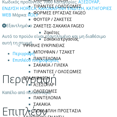
Κωδικός προϊόντος:
7060
Κατηγορίες:
ΑΞΕΣΟΥΑΡ
,
ΤΙΡΑΝΤΕΣ / ΟΛΟΣΩΜΕΣ
ΕΝΔΥΣΗ HORECA
,
ΚΑΛΟΚΑΙΡΙΝΗ ΕΝΔΥΣΗ
,
ΚΑΤΗΓΟΡΙΕΣ
ΦΟΡΜΕΣ ΕΡΓΑΣΙΑΣ FAGEO
WEB
Μάρκα:
ROLY
ΦΟΥΤΕΡ / ΖΑΚΕΤΕΣ
Εξαντλημένο
ΖΑΚΕΤΕΣ-ΣΑΚΑΚΙΑ FAGEO
Ζακέτες
Αυτό το προϊόν είναι εξαντλημένο και μη διαθέσιμο
Σακάκια εργασίας
αυτή τη στιγμή.
ΥΨΗΛΗΣ ΕΥΚΡΙΝΕΙΑΣ
ΜΠΟΥΦΑΝ / ΤΖΑΚΕΤ
Περιγραφή
ΠΑΝΤΕΛΟΝΙΑ
Επιπλέον πληροφορίες
ΣΑΚΑΚΙΑ / ΓΙΛΕΚΑ
ΤΙΡΑΝΤΕΣ / ΟΛΟΣΩΜΕΣ
Περιγραφή
ΒΡΑΔΥΦΛΕΓΗ
ΑΞΕΣΟΥΑΡ
ΟΛΟΣΩΜΕΣ
Καπέλο από πολυεστέρα.
ΠΑΝΤΕΛΟΝΙΑ
ΣΑΚΑΚΙΑ
Επιπλέον
ΠΟΛΛΑΠΛΗ ΠΡΟΣΤΑΣΙΑ