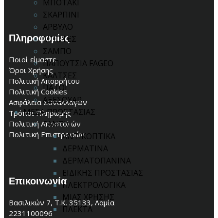
ΜΠΟΤΑΚΙ
ΣΚΑΡΠΙΝΙ
ΑΡΒΥΛΟ
Πληροφορίες
ΜΠΟΤΕΣ
ΣΑΜΠΟ
Ποιοί είμαστε
ΠΑΠΟΥΤΣΙΑ FAGEO
Όροι Χρήσης
ΚΑΛΤΣΕΣ
Πολιτική Απορρήτου
ΠΑΤΟΙ
Πολιτική Cookies
ΑΞΕΣΟΥΑΡ
Ασφάλεια Συναλλαγών
ΜΕΣΑ ΠΡΟΣΤΑΣΙΑΣ
Τρόποι Πληρωμής
Πολιτική Αποστολών
ΓΑΝΤΙΑ
Πολιτική Επιστροφών
ΑΝΤΙΚΟΠΤΙΚΑ
ΔΕΡΜΑΤΙΝΑ
ΔΕΡΜΑΤΟΠΑΝΙΝΑ
ΕΙΔΙΚΗΣ ΠΡΟΣΤΑΣΙΑΣ
Επικοινωνία
ΗΛΕΚΤΡΟΛΟΓΙΚΑ
ΜΙΑΣ ΧΡΗΣΗΣ
Βασιλικών 7, Τ.Κ. 35133, Λαμία
ΠΛΕΚΤΑ
2231100096