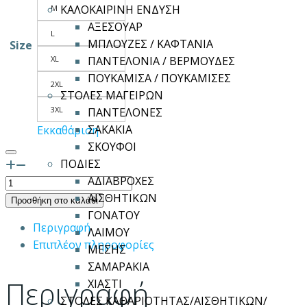
ΚΑΛΟΚΑΙΡΙΝΗ ΕΝΔΥΣΗ
M
ΑΞΕΣΟΥΑΡ
L
ΜΠΛΟΥΖΕΣ / ΚΑΦΤΑΝΙΑ
Size
XL
ΠΑΝΤΕΛΟΝΙΑ / ΒΕΡΜΟΥΔΕΣ
ΠΟΥΚΑΜΙΣΑ / ΠΟΥΚΑΜΙΣΕΣ
2XL
ΣΤΟΛΕΣ ΜΑΓΕΙΡΩΝ
3XL
ΠΑΝΤΕΛΟΝΕΣ
ΣΑΚΑΚΙΑ
Εκκαθάριση
ΣΚΟΥΦΟΙ
ΠΟΔΙΕΣ
ΑΔΙΑΒΡΟΧΕΣ
ESTRELLA
ΑΙΣΘΗΤΙΚΩΝ
WOMAN
Προσθήκη στο καλάθι
ΓΟΝΑΤΟΥ
L/S
Περιγραφή
ΛΑΙΜΟΥ
ποσότητα
Επιπλέον πληροφορίες
ΜΕΣΗΣ
ΣΑΜΑΡΑΚΙΑ
Περιγραφή
ΧΙΑΣΤΙ
ΣΤΟΛΕΣ ΚΑΘΑΡΙΟΤΗΤΑΣ/ΑΙΣΘΗΤΙΚΩΝ/