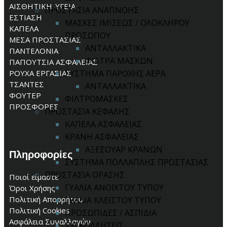
ΑΙΣΘΗΤΙΚΗ-ΥΓΕΙΑ
ΠΡΟΣΤΑΣΙΑ ΑΝΑΠΝΟΗΣ
ΕΣΤΙΑΣΗ
ΜΑΣΚΕΣ ΙΜΙΣΕΩΣ / ΟΛΟΚΛΗΡΟΥ
ΚΑΠΕΛΑ
ΠΡΟΣΩΠΟΥ
ΜΕΣΑ ΠΡΟΣΤΑΣΙΑΣ
ΑΝΤΑΛΛΑΚΤΙΚΑ
ΠΑΝΤΕΛΟΝΙΑ
ΦΙΛΤΡΑ ΜΑΣΚΩΝ
ΠΑΠΟΥΤΣΙΑ ΑΣΦΑΛΕΙΑΣ
ΡΟΥΧΑ ΕΡΓΑΣΙΑΣ
ΣΥΣΤΗΜΑ ΠΑΡΟΧΗΣ ΑΕΡΑ
ΤΣΑΝΤΕΣ
ΑΝΤΑΛΛΑΚΤΙΚΑ
ΦΟΥΤΕΡ
ΦΙΛΤΡΟΜΑΣΚΕΣ
ΠΡΟΣΦΟΡΕΣ
ΠΡΟΣΤΑΣΙΑ ΚΕΦΑΛΗΣ
ΚΑΠΕΛΑ ΑΣΦΑΛΕΙΑΣ
ΚΡΑΝΗ ΑΣΦΑΛΕΙΑΣ
ΑΞΕΣΟΥΑΡ ΚΡΑΝΩΝ
Πληροφορίες
ΣΥΣΤΗΜΑ ΠΟΛΛΑΠΛΗΣ ΠΡΟΣΤΑΣΙΑΣ
ΠΡΟΣΤΑΣΙΑ ΟΡΑΣΗΣ
Ποιοί είμαστε
ΓΥΑΛΙΑ ΑΝΟΙΧΤΟΥ ΤΥΠΟΥ
Όροι Χρήσης
Πολιτική Απορρήτου
ΓΥΑΛΙΑ ΚΛΕΙΣΤΟΥ ΤΥΠΟΥ
Πολιτική Cookies
ΠΡΟΣΩΠΙΔΕΣ / ΑΣΠΙΔΙΑ
Ασφάλεια Συναλλαγών
ΣΥΓΚΟΛΛΗΣΕΙΣ