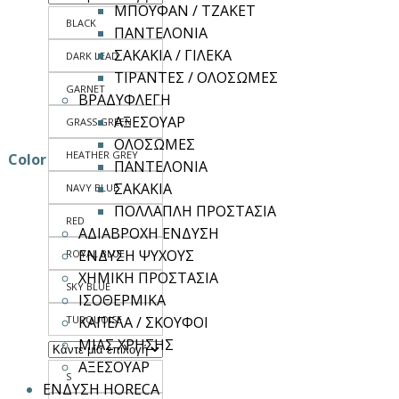
ΜΠΟΥΦΑΝ / ΤΖΑΚΕΤ
BLACK
ΠΑΝΤΕΛΟΝΙΑ
ΣΑΚΑΚΙΑ / ΓΙΛΕΚΑ
DARK LEAD
ΤΙΡΑΝΤΕΣ / ΟΛΟΣΩΜΕΣ
GARNET
ΒΡΑΔΥΦΛΕΓΗ
ΑΞΕΣΟΥΑΡ
GRASS GREEN
ΟΛΟΣΩΜΕΣ
HEATHER GREY
Color
ΠΑΝΤΕΛΟΝΙΑ
ΣΑΚΑΚΙΑ
NAVY BLUE
ΠΟΛΛΑΠΛΗ ΠΡΟΣΤΑΣΙΑ
RED
ΑΔΙΑΒΡΟΧΗ ΕΝΔΥΣΗ
ΕΝΔΥΣΗ ΨΥΧΟΥΣ
ROYAL BLUE
ΧΗΜΙΚΗ ΠΡΟΣΤΑΣΙΑ
SKY BLUE
ΙΣΟΘΕΡΜΙΚΑ
TURQUOISE
ΚΑΠΕΛΑ / ΣΚΟΥΦΟΙ
ΜΙΑΣ ΧΡΗΣΗΣ
ΑΞΕΣΟΥΑΡ
S
ΕΝΔΥΣΗ HORECA