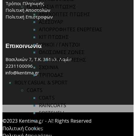
Τρόποι Πληρωμής
ΠΡΟΣΤΑΣΙΑ ΠΤΩΣΗΣ
Πολιτική Αποστολών
ΑΝΑΚΟΠΤΕΣ ΠΤΩΣΗΣ
Πολιτική Επιστροφών
ΑΞΕΣΟΥΑΡ
ΑΠΟΡΡΟΦΗΤΕΣ ΕΝΕΡΓΕΙΑΣ
ΚΙΤ ΠΤΩΣΗΣ
ΚΡΙΚΟΙ / ΓΑΝΤΖΟΙ
Επικοινωνία
ΟΛΟΣΩΜΕΣ ΖΩΝΕΣ
Βασιλικών 7, Τ.Κ. 35133, Λαμία
ΖΩΝΕΣ ΜΕΣΗΣ
2231100096
ΣΧΟΙΝΙΑ
info@kentima.gr
ΤΡΙΠΟΔΑΣ
ROLY CASUAL & SPORT
COATS
COATS
RAINCOATS
SOFTSHELL
VESTS
©2023 Kentima.gr - All Rights Reserved
WINDBREAKERS
Πολιτική Cookies
Πολιτική Απορρήτου
FLEECES