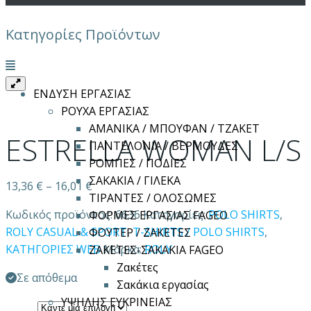
Κατηγορίες Προϊόντων
Μενού
ΕΝΔΥΣΗ ΕΡΓΑΣΙΑΣ
ΡΟΥΧΑ ΕΡΓΑΣΙΑΣ
ΑΜΑΝΙΚΑ / ΜΠΟΥΦΑΝ / ΤΖΑΚΕΤ
ESTRELLA WOMAN L/S
ΠΑΝΤΕΛΟΝΙΑ / ΒΕΡΜΟΥΔΕΣ
ΡΟΜΠΕΣ / ΠΟΔΙΕΣ
ΣΑΚΑΚΙΑ / ΓΙΛΕΚΑ
13,36
€
–
16,01
€
ΤΙΡΑΝΤΕΣ / ΟΛΟΣΩΜΕΣ
Κωδικός προϊόντος:
6636
Κατηγορίες:
POLO SHIRTS
,
ΦΟΡΜΕΣ ΕΡΓΑΣΙΑΣ FAGEO
ROLY CASUAL & SPORT
,
T-SHIRTS / POLO SHIRTS
,
ΦΟΥΤΕΡ / ΖΑΚΕΤΕΣ
ΚΑΤΗΓΟΡΙΕΣ WEB
Μάρκα:
ROLY
ΖΑΚΕΤΕΣ-ΣΑΚΑΚΙΑ FAGEO
Ζακέτες
Σε απόθεμα
Σακάκια εργασίας
ΥΨΗΛΗΣ ΕΥΚΡΙΝΕΙΑΣ