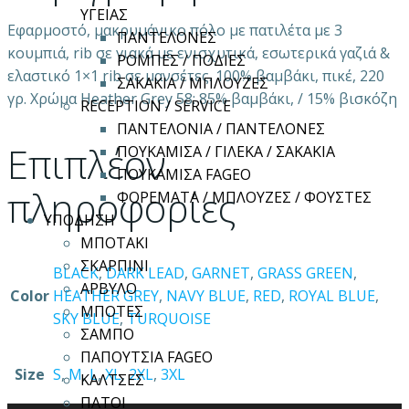
ΥΓΕΙΑΣ
Εφαρμοστό, μακρυμάνικο πόλο με πατιλέτα με 3
ΠΑΝΤΕΛΟΝΕΣ
κουμπιά, rib σε γιακά με ενισχυτικά, εσωτερικά γαζιά &
ΡΟΜΠΕΣ / ΠΟΔΙΕΣ
ελαστικό 1×1 rib σε μανσέτες. 100% βαμβάκι, πικέ, 220
ΣΑΚΑΚΙΑ / ΜΠΛΟΥΖΕΣ
γρ. Χρώμα Heather Grey 58: 85% βαμβάκι, / 15% βισκόζη
RECEPTION / SERVICE
ΠΑΝΤΕΛΟΝΙΑ / ΠΑΝΤΕΛΟΝΕΣ
Επιπλέον
ΠΟΥΚΑΜΙΣΑ / ΓΙΛΕΚΑ / ΣΑΚΑΚΙΑ
ΠΟΥΚΑΜΙΣΑ FAGEO
πληροφορίες
ΦΟΡΕΜΑΤΑ / ΜΠΛΟΥΖΕΣ / ΦΟΥΣΤΕΣ
ΥΠΟΔΗΣΗ
ΜΠΟΤΑΚΙ
ΣΚΑΡΠΙΝΙ
BLACK
,
DARK LEAD
,
GARNET
,
GRASS GREEN
,
ΑΡΒΥΛΟ
Color
HEATHER GREY
,
NAVY BLUE
,
RED
,
ROYAL BLUE
,
ΜΠΟΤΕΣ
SKY BLUE
,
TURQUOISE
ΣΑΜΠΟ
ΠΑΠΟΥΤΣΙΑ FAGEO
Size
S
,
M
,
L
,
XL
,
2XL
,
3XL
ΚΑΛΤΣΕΣ
ΠΑΤΟΙ