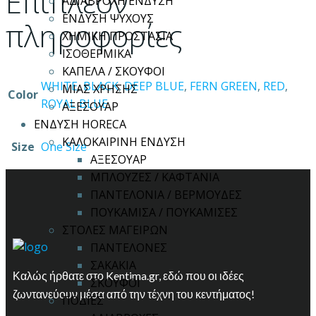
Επιπλέον
ΑΔΙΑΒΡΟΧΗ ΕΝΔΥΣΗ
ΕΝΔΥΣΗ ΨΥΧΟΥΣ
πληροφορίες
ΧΗΜΙΚΗ ΠΡΟΣΤΑΣΙΑ
ΙΣΟΘΕΡΜΙΚΑ
ΚΑΠΕΛΑ / ΣΚΟΥΦΟΙ
WHITE
,
BLACK
,
DEEP BLUE
,
FERN GREEN
,
RED
,
ΜΙΑΣ ΧΡΗΣΗΣ
Color
ROYAL BLUE
ΑΞΕΣΟΥΑΡ
ΕΝΔΥΣΗ HORECA
ΚΑΛΟΚΑΙΡΙΝΗ ΕΝΔΥΣΗ
Size
One Size
ΑΞΕΣΟΥΑΡ
ΜΠΛΟΥΖΕΣ / ΚΑΦΤΑΝΙΑ
ΠΑΝΤΕΛΟΝΙΑ / ΒΕΡΜΟΥΔΕΣ
ΠΟΥΚΑΜΙΣΑ / ΠΟΥΚΑΜΙΣΕΣ
ΣΤΟΛΕΣ ΜΑΓΕΙΡΩΝ
ΠΑΝΤΕΛΟΝΕΣ
ΣΑΚΑΚΙΑ
Καλώς ήρθατε στο Kentima.gr, εδώ που οι ιδέες
ΣΚΟΥΦΟΙ
ζωντανεύουν μέσα από την τέχνη του κεντήματος!
ΠΟΔΙΕΣ