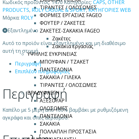
Κωδικός προϊόντος:
1470
Κατηγορίες:
CAPS
,
OTHER
ΤΙΡΑΝΤΕΣ / ΟΛΟΣΩΜΕΣ
PRODUCTS
,
ROLY CASUAL & SPORT
,
ΚΑΤΗΓΟΡΙΕΣ WEB
ΦΟΡΜΕΣ ΕΡΓΑΣΙΑΣ FAGEO
Μάρκα:
ROLY
ΦΟΥΤΕΡ / ΖΑΚΕΤΕΣ
Εξαντλημένο
ΖΑΚΕΤΕΣ-ΣΑΚΑΚΙΑ FAGEO
Ζακέτες
Αυτό το προϊόν είναι εξαντλημένο και μη διαθέσιμο
Σακάκια εργασίας
αυτή τη στιγμή.
ΥΨΗΛΗΣ ΕΥΚΡΙΝΕΙΑΣ
ΜΠΟΥΦΑΝ / ΤΖΑΚΕΤ
Περιγραφή
ΠΑΝΤΕΛΟΝΙΑ
Επιπλέον πληροφορίες
ΣΑΚΑΚΙΑ / ΓΙΛΕΚΑ
ΤΙΡΑΝΤΕΣ / ΟΛΟΣΩΜΕΣ
Περιγραφή
ΒΡΑΔΥΦΛΕΓΗ
ΑΞΕΣΟΥΑΡ
ΟΛΟΣΩΜΕΣ
Καπέλο με 5 μέρη από 100% βαμβάκι με ρυθμιζόμενη
ΠΑΝΤΕΛΟΝΙΑ
αγκράφα και οπές αερισμού.
ΣΑΚΑΚΙΑ
ΠΟΛΛΑΠΛΗ ΠΡΟΣΤΑΣΙΑ