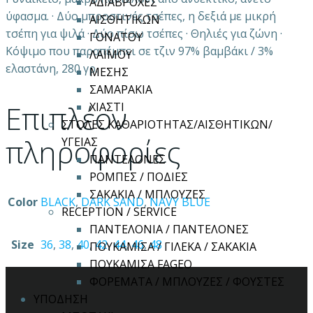
ΑΔΙΑΒΡΟΧΕΣ
ύφασμα. · Δύο μπροστινές τσέπες, η δεξιά με μικρή
ΑΙΣΘΗΤΙΚΩΝ
τσέπη για ψιλά · Δύο πίσω τσέπες · Θηλιές για ζώνη ·
ΓΟΝΑΤΟΥ
Κόψιμο που παραπέμπει σε τζιν 97% βαμβάκι / 3%
ΛΑΙΜΟΥ
ελαστάνη, 280 γρ.
ΜΕΣΗΣ
ΣΑΜΑΡΑΚΙΑ
Επιπλέον
ΧΙΑΣΤΙ
ΣΤΟΛΕΣ ΚΑΘΑΡΙΟΤΗΤΑΣ/ΑΙΣΘΗΤΙΚΩΝ/
πληροφορίες
ΥΓΕΙΑΣ
ΠΑΝΤΕΛΟΝΕΣ
ΡΟΜΠΕΣ / ΠΟΔΙΕΣ
ΣΑΚΑΚΙΑ / ΜΠΛΟΥΖΕΣ
Color
BLACK
,
DARK SAND
,
NAVY BLUE
RECEPTION / SERVICE
ΠΑΝΤΕΛΟΝΙΑ / ΠΑΝΤΕΛΟΝΕΣ
Size
36
,
38
,
40
,
42
,
44
,
46
,
48
ΠΟΥΚΑΜΙΣΑ / ΓΙΛΕΚΑ / ΣΑΚΑΚΙΑ
ΠΟΥΚΑΜΙΣΑ FAGEO
ΦΟΡΕΜΑΤΑ / ΜΠΛΟΥΖΕΣ / ΦΟΥΣΤΕΣ
ΥΠΟΔΗΣΗ