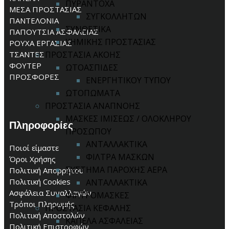
ΠΥΡΑΝΤΟΧΑ
ΜΕΣΑ ΠΡΟΣΤΑΣΙΑΣ
ΣΥΓΚΟΛΛΗΤΩΝ
ΠΑΝΤΕΛΟΝΙΑ
ΣΥΝΘΕΤΙΚΑ
ΠΑΠΟΥΤΣΙΑ ΑΣΦΑΛΕΙΑΣ
ΧΗΜΙΚΗΣ ΠΡΟΣΤΑΣΙΑΣ
ΡΟΥΧΑ ΕΡΓΑΣΙΑΣ
ΤΣΑΝΤΕΣ
ΠΡΟΣΤΑΣΙΑ ΑΚΟΗΣ
ΦΟΥΤΕΡ
ΩΤΟΑΣΠΙΔΕΣ
ΠΡΟΣΦΟΡΕΣ
ΕΝΕΡΓΗΤΙΚΟΥ ΤΥΠΟΥ
ΩΤΟΠΩΜΑΤΑ
ΠΡΟΣΤΑΣΙΑ ΑΝΑΠΝΟΗΣ
ΜΑΣΚΕΣ ΙΜΙΣΕΩΣ / ΟΛΟΚΛΗΡΟΥ
Πληροφορίες
ΠΡΟΣΩΠΟΥ
ΑΝΤΑΛΛΑΚΤΙΚΑ
Ποιοί είμαστε
ΦΙΛΤΡΑ ΜΑΣΚΩΝ
Όροι Χρήσης
ΣΥΣΤΗΜΑ ΠΑΡΟΧΗΣ ΑΕΡΑ
Πολιτική Απορρήτου
Πολιτική Cookies
ΑΝΤΑΛΛΑΚΤΙΚΑ
Ασφάλεια Συναλλαγών
ΦΙΛΤΡΟΜΑΣΚΕΣ
Τρόποι Πληρωμής
ΠΡΟΣΤΑΣΙΑ ΚΕΦΑΛΗΣ
Πολιτική Αποστολών
ΚΑΠΕΛΑ ΑΣΦΑΛΕΙΑΣ
Πολιτική Επιστροφών