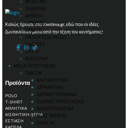
ΜΠΟΤΑΚΙ
ΣΚΑΡΠΙΝΙ
ΑΡΒΥΛΟ
ΜΠΟΤΕΣ
Καλώς ήρθατε στο Kentima.gr, εδώ που οι ιδέες
ΣΑΜΠΟ
ζωντανεύουν μέσα από την τέχνη του κεντήματος!
ΠΑΠΟΥΤΣΙΑ FAGEO
ΚΑΛΤΣΕΣ
ΠΑΤΟΙ
ΑΞΕΣΟΥΑΡ
ΜΕΣΑ ΠΡΟΣΤΑΣΙΑΣ
ΓΑΝΤΙΑ
ΑΝΤΙΚΟΠΤΙΚΑ
Προϊόντα
ΔΕΡΜΑΤΙΝΑ
ΔΕΡΜΑΤΟΠΑΝΙΝΑ
POLO
ΕΙΔΙΚΗΣ ΠΡΟΣΤΑΣΙΑΣ
T-SHIRT
ΑΘΛΗΤΙΚΑ
ΗΛΕΚΤΡΟΛΟΓΙΚΑ
ΑΙΣΘΗΤΙΚΗ-ΥΓΕΙΑ
ΜΙΑΣ ΧΡΗΣΗΣ
ΕΣΤΙΑΣΗ
ΠΛΕΚΤΑ
ΚΑΠΕΛΑ