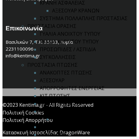
ΚΡΑΝΗ ΑΣΦΑΛΕΙΑΣ
ΑΞΕΣΟΥΑΡ ΚΡΑΝΩΝ
ΣΥΣΤΗΜΑ ΠΟΛΛΑΠΛΗΣ ΠΡΟΣΤΑΣΙΑΣ
ΠΡΟΣΤΑΣΙΑ ΟΡΑΣΗΣ
Επικοινωνία
ΓΥΑΛΙΑ ΑΝΟΙΧΤΟΥ ΤΥΠΟΥ
ΓΥΑΛΙΑ ΚΛΕΙΣΤΟΥ ΤΥΠΟΥ
Βασιλικών 7, Τ.Κ. 35133, Λαμία
2231100096
ΠΡΟΣΩΠΙΔΕΣ / ΑΣΠΙΔΙΑ
info@kentima.gr
ΣΥΓΚΟΛΛΗΣΕΙΣ
ΠΡΟΣΤΑΣΙΑ ΠΤΩΣΗΣ
ΑΝΑΚΟΠΤΕΣ ΠΤΩΣΗΣ
ΑΞΕΣΟΥΑΡ
ΑΠΟΡΡΟΦΗΤΕΣ ΕΝΕΡΓΕΙΑΣ
ΚΙΤ ΠΤΩΣΗΣ
ΚΡΙΚΟΙ / ΓΑΝΤΖΟΙ
©2023 Kentima.gr - All Rights Reserved
ΟΛΟΣΩΜΕΣ ΖΩΝΕΣ
Πολιτική Cookies
ΖΩΝΕΣ ΜΕΣΗΣ
Πολιτική Απορρήτου
ΣΧΟΙΝΙΑ
Κατασκευή Ιστοσελίδας DragonWare
ΤΡΙΠΟΔΑΣ