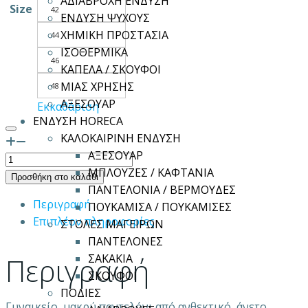
ΑΔΙΑΒΡΟΧΗ ΕΝΔΥΣΗ
Size
42
ΕΝΔΥΣΗ ΨΥΧΟΥΣ
ΧΗΜΙΚΗ ΠΡΟΣΤΑΣΙΑ
44
ΙΣΟΘΕΡΜΙΚΑ
46
ΚΑΠΕΛΑ / ΣΚΟΥΦΟΙ
ΜΙΑΣ ΧΡΗΣΗΣ
48
ΑΞΕΣΟΥΑΡ
Εκκαθάριση
ΕΝΔΥΣΗ HORECA
ΚΑΛΟΚΑΙΡΙΝΗ ΕΝΔΥΣΗ
ΑΞΕΣΟΥΑΡ
HILTON
ΜΠΛΟΥΖΕΣ / ΚΑΦΤΑΝΙΑ
ποσότητα
Προσθήκη στο καλάθι
ΠΑΝΤΕΛΟΝΙΑ / ΒΕΡΜΟΥΔΕΣ
Περιγραφή
ΠΟΥΚΑΜΙΣΑ / ΠΟΥΚΑΜΙΣΕΣ
Επιπλέον πληροφορίες
ΣΤΟΛΕΣ ΜΑΓΕΙΡΩΝ
ΠΑΝΤΕΛΟΝΕΣ
Περιγραφή
ΣΑΚΑΚΙΑ
ΣΚΟΥΦΟΙ
ΠΟΔΙΕΣ
Γυναικείο, μακρύ παντελόνι από ανθεκτικό, άνετο