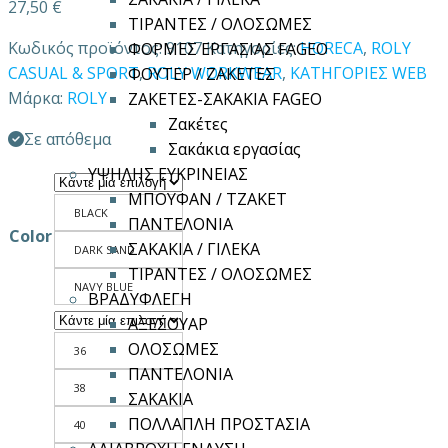
27,50
€
ΤΙΡΑΝΤΕΣ / ΟΛΟΣΩΜΕΣ
Κωδικός προϊόντος:
9107
Κατηγορίες:
HORECA
,
ROLY
ΦΟΡΜΕΣ ΕΡΓΑΣΙΑΣ FAGEO
CASUAL & SPORT
,
ROLY WORKWEAR
,
ΚΑΤΗΓΟΡΙΕΣ WEB
ΦΟΥΤΕΡ / ΖΑΚΕΤΕΣ
Μάρκα:
ROLY
ΖΑΚΕΤΕΣ-ΣΑΚΑΚΙΑ FAGEO
Ζακέτες
Σε απόθεμα
Σακάκια εργασίας
ΥΨΗΛΗΣ ΕΥΚΡΙΝΕΙΑΣ
ΜΠΟΥΦΑΝ / ΤΖΑΚΕΤ
BLACK
ΠΑΝΤΕΛΟΝΙΑ
Color
ΣΑΚΑΚΙΑ / ΓΙΛΕΚΑ
DARK SAND
ΤΙΡΑΝΤΕΣ / ΟΛΟΣΩΜΕΣ
NAVY BLUE
ΒΡΑΔΥΦΛΕΓΗ
ΑΞΕΣΟΥΑΡ
ΟΛΟΣΩΜΕΣ
36
ΠΑΝΤΕΛΟΝΙΑ
38
ΣΑΚΑΚΙΑ
ΠΟΛΛΑΠΛΗ ΠΡΟΣΤΑΣΙΑ
40