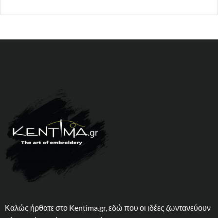
Καλώς ήρθατε στο Kentima.gr, εδώ που οι ιδέες ζωντανεύουν